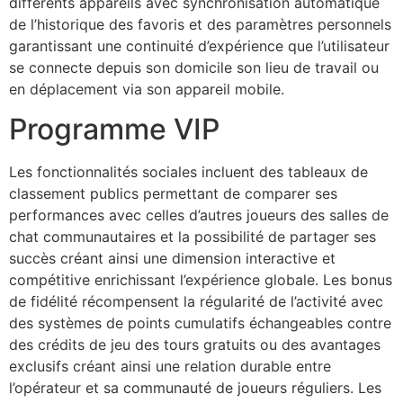
différents appareils avec synchronisation automatique
de l’historique des favoris et des paramètres personnels
garantissant une continuité d’expérience que l’utilisateur
se connecte depuis son domicile son lieu de travail ou
en déplacement via son appareil mobile.
Programme VIP
Les fonctionnalités sociales incluent des tableaux de
classement publics permettant de comparer ses
performances avec celles d’autres joueurs des salles de
chat communautaires et la possibilité de partager ses
succès créant ainsi une dimension interactive et
compétitive enrichissant l’expérience globale. Les bonus
de fidélité récompensent la régularité de l’activité avec
des systèmes de points cumulatifs échangeables contre
des crédits de jeu des tours gratuits ou des avantages
exclusifs créant ainsi une relation durable entre
l’opérateur et sa communauté de joueurs réguliers. Les