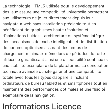
La technologie HTML5 utilisée pour le développement
des jeux assure une compatibilité universelle permettant
aux utilisateurs de jouer directement depuis leur
navigateur web sans installation préalable tout en
bénéficiant de graphismes haute résolution et
d’animations fluides. L’architecture du système intègre
des mécanismes de cache intelligents et de distribution
de contenu optimisée assurant des temps de
chargement minimaux même lors de périodes de forte
affluence garantissant ainsi une disponibilité continue et
une stabilité exemplaire de la plateforme. La conception
technique avancée du site garantit une compatibilité
totale avec tous les types d’appareils incluant
ordinateurs de bureau tablettes et smartphones tout en
maintenant des performances optimales et une fluidité
exemplaire de la navigation.
Informations Licence