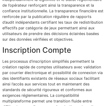
de l’opérateur renforçant ainsi la transparence et la
confiance institutionnelle. La transparence financière est
renforcée par la publication régulière de rapports
d’audit indépendants certifiant les taux de redistribution
effectifs par catégorie de jeux permettant ainsi aux
utilisateurs de prendre des décisions éclairées basées
sur des données vérifiées et objectives.
Inscription Compte
Les processus d’inscription simplifiés permettent la
création rapide de comptes utilisateurs avec validation
par courrier électronique et possibilité de connexion via
des identifiants existants de réseaux sociaux facilitant
ainsi l’accès aux services tout en maintenant des
standards de sécurité rigoureux et conformes aux
exigences réglementaires. La compatibilité
multiplateforme permet une transition fluide entre