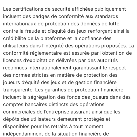
Les certifications de sécurité affichées publiquement
incluent des badges de conformité aux standards
internationaux de protection des données de lutte
contre la fraude et d’équité des jeux renforçant ainsi la
crédibilité de la plateforme et la confiance des
utilisateurs dans l’intégrité des opérations proposées. La
conformité réglementaire est assurée par l’obtention de
licences d’exploitation délivrées par des autorités
reconnues internationalement garantissant le respect
des normes strictes en matière de protection des
joueurs d’équité des jeux et de gestion financière
transparente. Les garanties de protection financière
incluent la ségrégation des fonds des joueurs dans des
comptes bancaires distincts des opérations
commerciales de l’entreprise assurant ainsi que les
dépôts des utilisateurs demeurent protégés et
disponibles pour les retraits à tout moment
indépendamment de la situation financière de