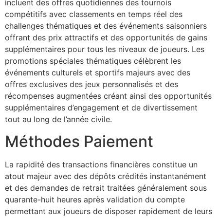
incluent des offres quotidiennes des tournois
compétitifs avec classements en temps réel des
challenges thématiques et des événements saisonniers
offrant des prix attractifs et des opportunités de gains
supplémentaires pour tous les niveaux de joueurs. Les
promotions spéciales thématiques célèbrent les
événements culturels et sportifs majeurs avec des
offres exclusives des jeux personnalisés et des
récompenses augmentées créant ainsi des opportunités
supplémentaires d’engagement et de divertissement
tout au long de l’année civile.
Méthodes Paiement
La rapidité des transactions financières constitue un
atout majeur avec des dépôts crédités instantanément
et des demandes de retrait traitées généralement sous
quarante-huit heures après validation du compte
permettant aux joueurs de disposer rapidement de leurs