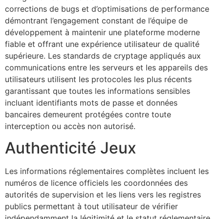
corrections de bugs et d’optimisations de performance
démontrant l’engagement constant de l’équipe de
développement à maintenir une plateforme moderne
fiable et offrant une expérience utilisateur de qualité
supérieure. Les standards de cryptage appliqués aux
communications entre les serveurs et les appareils des
utilisateurs utilisent les protocoles les plus récents
garantissant que toutes les informations sensibles
incluant identifiants mots de passe et données
bancaires demeurent protégées contre toute
interception ou accès non autorisé.
Authenticité Jeux
Les informations réglementaires complètes incluent les
numéros de licence officiels les coordonnées des
autorités de supervision et les liens vers les registres
publics permettant à tout utilisateur de vérifier
indépendamment la légitimité et le statut réglementaire