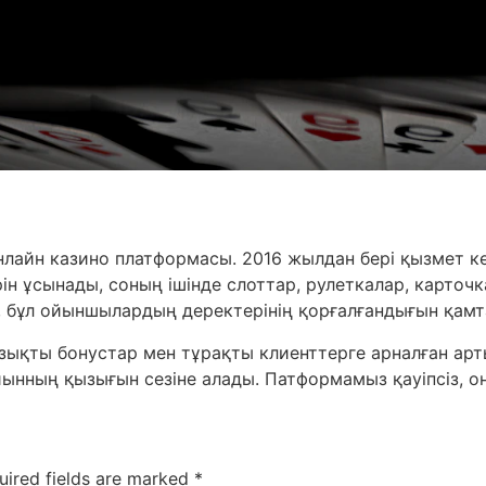
нлайн казино платформасы. 2016 жылдан бері қызмет кө
 ұсынады, соның ішінде слоттар, рулеткалар, карточк
н, бұл ойыншылардың деректерінің қорғалғандығын қамт
зықты бонустар мен тұрақты клиенттерге арналған а
ойынның қызығын сезіне алады. Патформамыз қауіпсіз, 
uired fields are marked
*