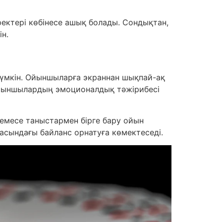
ектері көбінесе ашық болады. Сондықтан,
н.
мүмкін. Ойыншыларға экраннан шықпай-ақ
 Ойыншылардың эмоционалдық тәжірибесі
емесе таныстармен бірге бару ойын
асындағы байланс орнатуға көмектеседі.