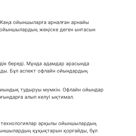
 Жаңа ойыншыларға арналған арнайы
л ойыншылардың жеңіске деген ынтасын
дік береді. Мұнда адамдар арасында
лады. Бұл аспект офлайн ойындардың
л қиындық тудыруы мүмкін. Офлайн ойындар
ығындарға алып келуі ықтимал.
уи технологиялар арқылы ойыншылардың
йыншылардың құқықтарын қорғайды, бұл