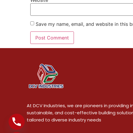
Website
Save my name, email, and website in this b
At DCV Industries, we are pioneers in providing i
sustainable, and cost-effective building solutio
tailored to diverse industry needs