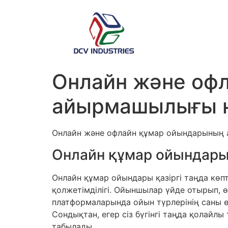
Онлайн және оф
айырмашылығы 
Онлайн және офлайн құмар ойындарының
Онлайн құмар ойындар
Онлайн құмар ойындары қазіргі таңда көп
қолжетімділігі. Ойыншылар үйде отырып, 
платформаларында ойын түрлерінің саны ө
Сондықтан, егер сіз бүгінгі таңда қолайлы 
табылады.