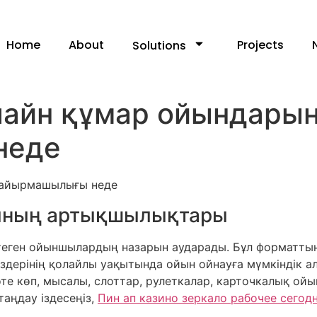
Home
About
Projects
Solutions
лайн құмар ойындары
неде
 айырмашылығы неде
ының артықшылықтары
теген ойыншылардың назарын аударады. Бұл форматтың 
өздерінің қолайлы уақытында ойын ойнауға мүмкіндік а
те көп, мысалы, слоттар, рулеткалар, карточкалық ойы
таңдау іздесеңіз,
Пин ап казино зеркало рабочее сегод