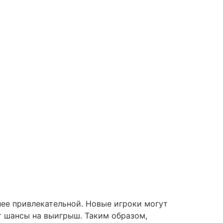
лее привлекательной. Новые игроки могут
т шансы на выигрыш. Таким образом,