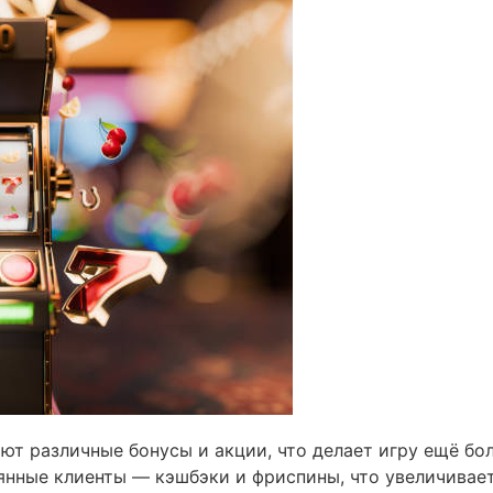
ают различные бонусы и акции, что делает игру ещё бо
янные клиенты — кэшбэки и фриспины, что увеличивае