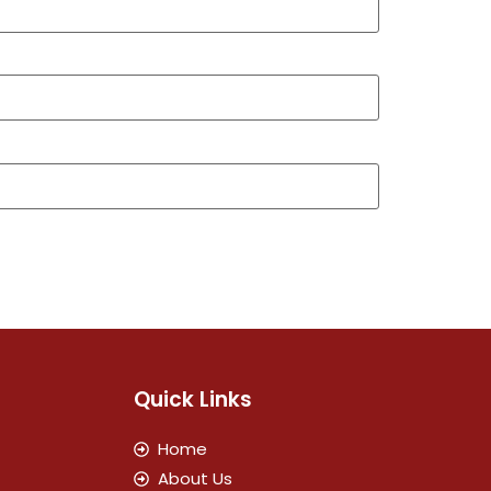
Quick Links
Home
About Us