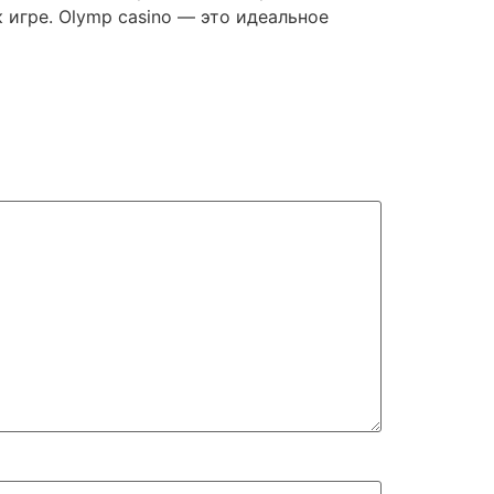
 игре. Olymp casino — это идеальное