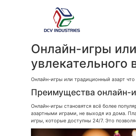
Онлайн-игры или
увлекательного 
Онлайн-игры или традиционный азарт что
Преимущества онлайн-и
Онлайн-игры становятся всё более попул
азартными играми, не выходя из дома. Пл
игры, которые доступны 24/7. Это позвол