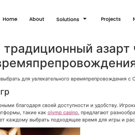
Home
About
Projects
Solutions
 традиционный азарт 
времяпрепровождения 
 выбрать для увлекательного времяпрепровождения с O
гр
ярными благодаря своей доступности и удобству. Игро
атформы, такие как
olymp casino
, предлагают разнообр
яет каждому выбрать подходящее время для игры и рас