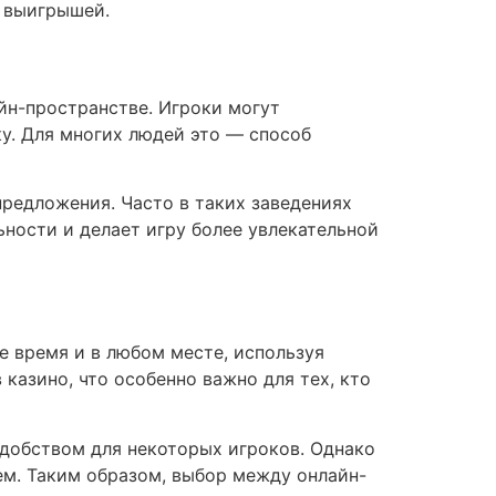
я выигрышей.
йн-пространстве. Игроки могут
у. Для многих людей это — способ
редложения. Часто в таких заведениях
ьности и делает игру более увлекательной
е время и в любом месте, используя
казино, что особенно важно для тех, кто
удобством для некоторых игроков. Однако
ем. Таким образом, выбор между онлайн-