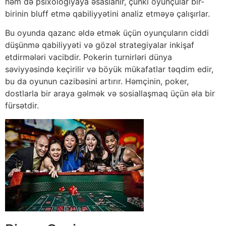
həm də psixologiyaya əsaslanır, çünki oyunçular bir-
birinin bluff etmə qabiliyyətini analiz etməyə çalışırlar.
Bu oyunda qazanc əldə etmək üçün oyunçuların ciddi
düşünmə qabiliyyəti və gözəl strategiyalar inkişaf
etdirmələri vacibdir. Pokerin turnirləri dünya
səviyyəsində keçirilir və böyük mükafatlar təqdim edir,
bu da oyunun cazibəsini artırır. Həmçinin, poker,
dostlarla bir araya gəlmək və sosiallaşmaq üçün əla bir
fürsətdir.