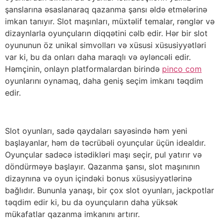
şanslarına əsaslanaraq qazanma şansı əldə etmələrinə
imkan tanıyır. Slot maşınları, müxtəlif temalar, rənglər və
dizaynlarla oyunçuların diqqətini cəlb edir. Hər bir slot
oyununun öz unikal simvolları və xüsusi xüsusiyyətləri
var ki, bu da onları daha maraqlı və əyləncəli edir.
Həmçinin, onlayn platformalardan birində
pinco com
oyunlarını oynamaq, daha geniş seçim imkanı təqdim
edir.
Slot oyunları, sadə qaydaları sayəsində həm yeni
başlayanlar, həm də təcrübəli oyunçular üçün idealdır.
Oyunçular sadəcə istədikləri maşı seçir, pul yatırır və
döndürməyə başlayır. Qazanma şansı, slot maşınının
dizaynına və oyun içindəki bonus xüsusiyyətlərinə
bağlıdır. Bununla yanaşı, bir çox slot oyunları, jackpotlar
təqdim edir ki, bu da oyunçuların daha yüksək
mükafatlar qazanma imkanını artırır.