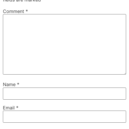
Comment
*
Name
*
Email
*