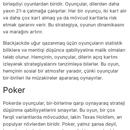
birləşdiyi oyunlardan biridir. Oyunçular, dilerdən daha
yaxın 21-ə çatmağa çalışırlar. Hər bir oyunçu, iki kart alır
və daha çox kart almaq ya da mövcud kartlarla risk
etmək qərarını verir. Bu strategiya, oyunun dinamikasını
və marağını artırır.
Blackjackdə uğur qazanmaq üçün oyunçuların statistik
biliklərə və məntiqi düşüncə qabiliyyətinə malik olmaları
tələb olunur. Həmçinin, oyunçular, dilerin açıq kartını
izləyərək strategiyalarını tənzimləyə bilərlər. Bu oyun,
həmçinin sosial bir atmosfer yaradır, çünki oyunçular
bir-biriləri ilə müzakirələr apararaq oynayırlar.
Poker
Pokerdə oyunçular, bir-birlərinə qarşı oynayaraq strateji
düşünmə qabiliyyətlərini sınayırlar. Bu oyun, bir çox
fərqli variantlarda mövcuddur, lakin Texas Hold’em, ən
populyar növlərdən biridir. Poker, yalnız şansa deyil,