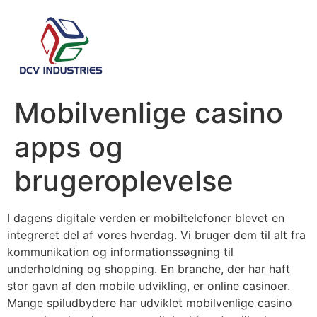
Mobilvenlige casino
apps og
brugeroplevelse
I dagens digitale verden er mobiltelefoner blevet en
integreret del af vores hverdag. Vi bruger dem til alt fra
kommunikation og informationssøgning til
underholdning og shopping. En branche, der har haft
stor gavn af den mobile udvikling, er online casinoer.
Mange spiludbydere har udviklet mobilvenlige casino