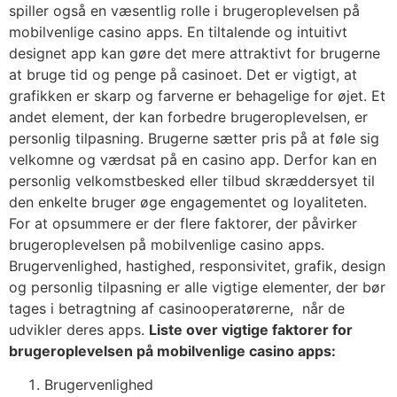
spiller også en væsentlig rolle i brugeroplevelsen på
mobilvenlige casino apps. En tiltalende og intuitivt
designet app kan gøre det mere attraktivt for brugerne
at bruge tid og penge på casinoet. Det er vigtigt, at
grafikken er skarp og farverne er behagelige for øjet. Et
andet element, der kan forbedre brugeroplevelsen, er
personlig tilpasning. Brugerne sætter pris på at føle sig
velkomne og værdsat på en casino app. Derfor kan en
personlig velkomstbesked eller tilbud skræddersyet til
den enkelte bruger øge engagementet og loyaliteten.
For at opsummere er der flere faktorer, der påvirker
brugeroplevelsen på mobilvenlige casino apps.
Brugervenlighed, hastighed, responsivitet, grafik, design
og personlig tilpasning er alle vigtige elementer, der bør
tages i betragtning af casinooperatørerne, når de
udvikler deres apps.
Liste over vigtige faktorer for
brugeroplevelsen på mobilvenlige casino apps:
Brugervenlighed