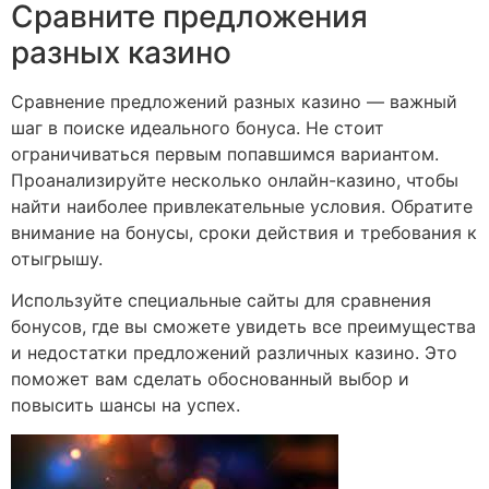
Сравните предложения
разных казино
Сравнение предложений разных казино — важный
шаг в поиске идеального бонуса. Не стоит
ограничиваться первым попавшимся вариантом.
Проанализируйте несколько онлайн-казино, чтобы
найти наиболее привлекательные условия. Обратите
внимание на бонусы, сроки действия и требования к
отыгрышу.
Используйте специальные сайты для сравнения
бонусов, где вы сможете увидеть все преимущества
и недостатки предложений различных казино. Это
поможет вам сделать обоснованный выбор и
повысить шансы на успех.