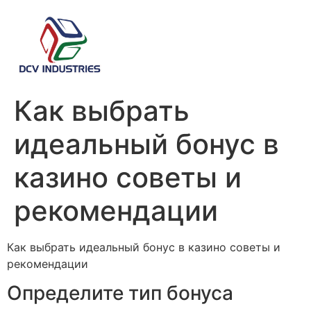
Как выбрать
идеальный бонус в
казино советы и
рекомендации
Как выбрать идеальный бонус в казино советы и
рекомендации
Определите тип бонуса