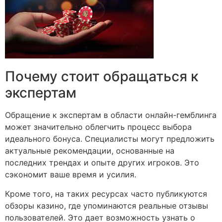
Почему стоит обращаться к
экспертам
Обращение к экспертам в области онлайн-гемблинга
может значительно облегчить процесс выбора
идеального бонуса. Специалисты могут предложить
актуальные рекомендации, основанные на
последних трендах и опыте других игроков. Это
сэкономит ваше время и усилия.
Кроме того, на таких ресурсах часто публикуются
обзоры казино, где упоминаются реальные отзывы
пользователей. Это дает возможность узнать о