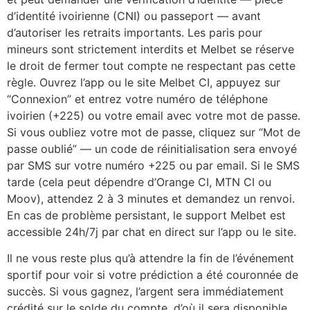
d’identité ivoirienne (CNI) ou passeport — avant
d’autoriser les retraits importants. Les paris pour
mineurs sont strictement interdits et Melbet se réserve
le droit de fermer tout compte ne respectant pas cette
règle. Ouvrez l’app ou le site Melbet CI, appuyez sur
“Connexion” et entrez votre numéro de téléphone
ivoirien (+225) ou votre email avec votre mot de passe.
Si vous oubliez votre mot de passe, cliquez sur “Mot de
passe oublié” — un code de réinitialisation sera envoyé
par SMS sur votre numéro +225 ou par email. Si le SMS
tarde (cela peut dépendre d’Orange CI, MTN CI ou
Moov), attendez 2 à 3 minutes et demandez un renvoi.
En cas de problème persistant, le support Melbet est
accessible 24h/7j par chat en direct sur l’app ou le site.
Il ne vous reste plus qu’à attendre la fin de l’événement
sportif pour voir si votre prédiction a été couronnée de
succès. Si vous gagnez, l’argent sera immédiatement
crédité sur le solde du compte, d’où il sera disponible