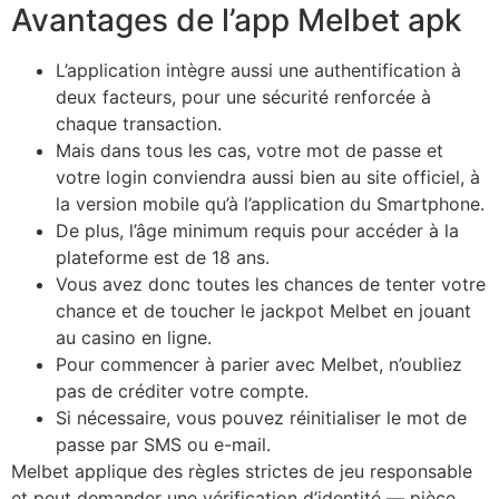
Avantages de l’app Melbet apk
L’application intègre aussi une authentification à
deux facteurs, pour une sécurité renforcée à
chaque transaction.
Mais dans tous les cas, votre mot de passe et
votre login conviendra aussi bien au site officiel, à
la version mobile qu’à l’application du Smartphone.
De plus, l’âge minimum requis pour accéder à la
plateforme est de 18 ans.
Vous avez donc toutes les chances de tenter votre
chance et de toucher le jackpot Melbet en jouant
au casino en ligne.
Pour commencer à parier avec Melbet, n’oubliez
pas de créditer votre compte.
Si nécessaire, vous pouvez réinitialiser le mot de
passe par SMS ou e-mail.
Melbet applique des règles strictes de jeu responsable
et peut demander une vérification d’identité — pièce