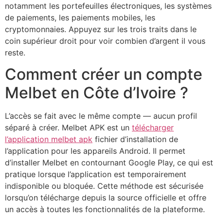
notamment les portefeuilles électroniques, les systèmes
de paiements, les paiements mobiles, les
cryptomonnaies. Appuyez sur les trois traits dans le
coin supérieur droit pour voir combien d’argent il vous
reste.
Comment créer un compte
Melbet en Côte d’Ivoire ?
L’accès se fait avec le même compte — aucun profil
séparé à créer. Melbet APK est un
télécharger
l’application melbet apk
fichier d’installation de
l’application pour les appareils Android. Il permet
d’installer Melbet en contournant Google Play, ce qui est
pratique lorsque l’application est temporairement
indisponible ou bloquée. Cette méthode est sécurisée
lorsqu’on télécharge depuis la source officielle et offre
un accès à toutes les fonctionnalités de la plateforme.