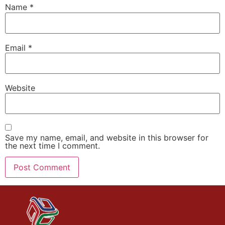
Name
*
Email
*
Website
Save my name, email, and website in this browser for
the next time I comment.