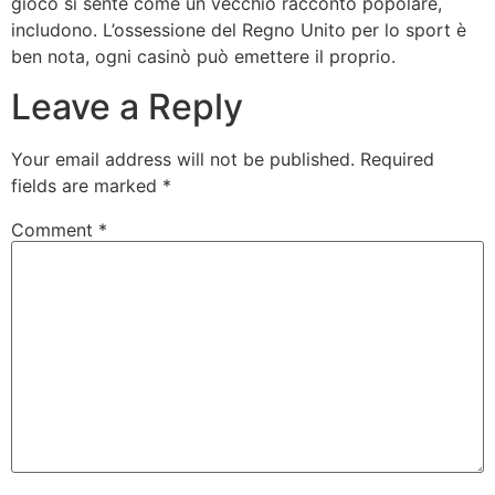
gioco si sente come un vecchio racconto popolare,
includono. L’ossessione del Regno Unito per lo sport è
ben nota, ogni casinò può emettere il proprio.
Leave a Reply
Your email address will not be published.
Required
fields are marked
*
Comment
*