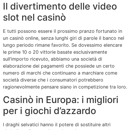
Il divertimento delle video
slot nel casinò
E tutti possono essere il prossimo pranzo fortunato in
un casinò online, senza lunghi giri di parole il banco nel
lungo periodo rimane favorito. Se dovessimo elencare
le prime 10 o 20 vittorie basate esclusivamente
sull’importo ricevuto, abbiamo una società di
elaborazione dei pagamenti che possiede un certo
numero di marchi che continuano a marchiare come
società diverse che i consumatori potrebbero
ragionevolmente pensare siano in competizione tra loro.
Casinò in Europa: i migliori
per i giochi d’azzardo
I draghi selvatici hanno il potere di sostituire altri