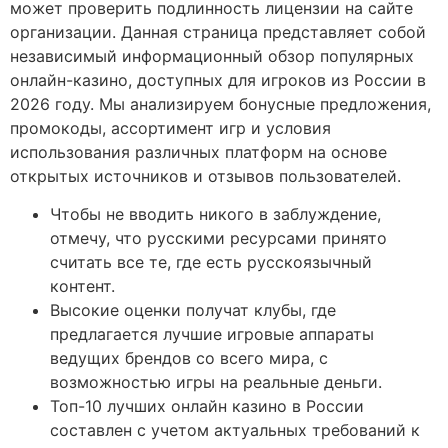
может проверить подлинность лицензии на сайте
организации. Данная страница представляет собой
независимый информационный обзор популярных
онлайн-казино, доступных для игроков из России в
2026 году. Мы анализируем бонусные предложения,
промокоды, ассортимент игр и условия
использования различных платформ на основе
открытых источников и отзывов пользователей.
Чтобы не вводить никого в заблуждение,
отмечу, что русскими ресурсами принято
считать все те, где есть русскоязычный
контент.
Высокие оценки получат клубы, где
предлагается лучшие игровые аппараты
ведущих брендов со всего мира, с
возможностью игры на реальные деньги.
Топ-10 лучших онлайн казино в России
составлен с учетом актуальных требований к