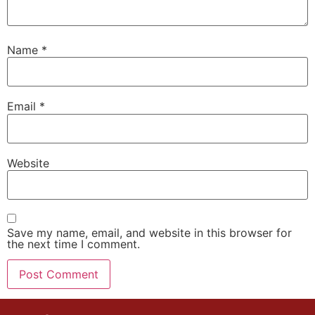
Name
*
Email
*
Website
Save my name, email, and website in this browser for
the next time I comment.