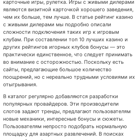
карточные игры, рулетка. Игры с живыми дилерами
являются визитной карточкой хорошего заведения,
чем их больше, тем лучше. В статье рейтинг казино
с живыми дилерами мы подробно описали
сложности подключения таких игр к игровым
клубам. При составлении топ 10 лучших казино и
других рейтингов игорных клубов бонусы — это
практически единственное, что следует принимать
во внимание с осторожностью. Поскольку есть
сайты, предлагающие большое количество
поощрений, но с нереально трудными условиями их
отыгрывания.
В каталог регулярно добавляются разработки
популярных провайдеров. Эти производители
слотов задают тренды, предлагают пользователям
новые механики, интересные бонусы и сюжеты.
Пользователям непросто подобрать нормальную
площадку для азартных развлечений. В поисках