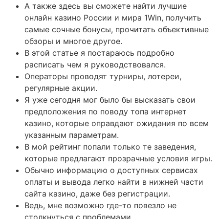
А также здесь вы сможете найти лучшие
онлайн казино России и мира 1Win, получить
самые сочные бонусы, прочитать объективные
обзоры и многое другое.
В этой статье я постараюсь подробно
расписать чем я руководствовался.
Операторы проводят турниры, лотереи,
регулярные акции.
Я уже сегодня мог было бы высказать свои
предположения по поводу топа интернет
казино, которые оправдают ожидания по всем
указанным параметрам.
В мой рейтинг попали только те заведения,
которые предлагают прозрачные условия игры.
Обычно информацию о доступных сервисах
оплаты и вывода легко найти в нижней части
сайта казино, даже без регистрации.
Ведь, мне возможно где-то повезло не
столкнуться с проблемами.