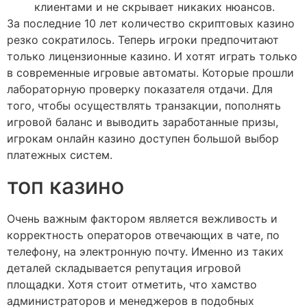
клиентами и не скрывает никаких нюансов.
За последние 10 лет количество скриптовых казино
резко сократилось. Теперь игроки предпочитают
только лицензионные казино. И хотят играть только
в современные игровые автоматы. Которые прошли
лабораторную проверку показателя отдачи. Для
того, чтобы осуществлять транзакции, пополнять
игровой баланс и выводить заработанные призы,
игрокам онлайн казино доступен большой выбор
платежных систем.
топ казино
Очень важным фактором является вежливость и
корректность операторов отвечающих в чате, по
телефону, на электронную почту. Именно из таких
деталей складывается репутация игровой
площадки. Хотя стоит отметить, что хамство
администраторов и менеджеров в подобных