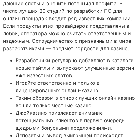
дающие слоты и оценить потенциал профита. В
число лучших 20 студий по разработки ПО для
онлайн площадок входит ряд известных компаний.
Если продукты этих провайдеров представлены в
лобби, оператора можно считать ответственным и
надежным. Сотрудничество с признанными в мире
разработчиками — предмет гордости для казино.
Разработчики регулярно добавляют в каталоги
новые тайтлы и выпускают улучшенные версии
уже известных слотов.
Играйте ответственно и только в
лицензированных онлайн-казино.
Таким образом в список лучших онлайн казино
вошли только честные казино.
Джойказино привлекает внимание
потенциальных клиентов в первую очередь
щедрыми бонусными предложениями.
Депозиты и вывод выигрышей происходят