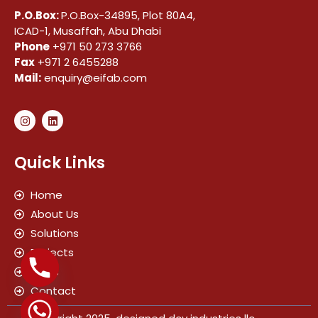
P.O.Box:
P.O.Box-34895, Plot 80A4,
ICAD-1, Musaffah, Abu Dhabi
Phone
+971 50 273 3766
Fax
+971 2 6455288
Mail:
enquiry@eifab.com
Quick Links
Home
About Us
Solutions
Projects
News
Contact