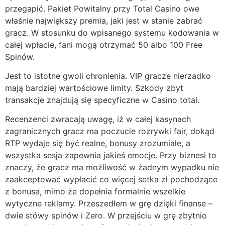
przegapić. Pakiet Powitalny przy Total Casino owe
właśnie największy premia, jaki jest w stanie zabrać
gracz. W stosunku do wpisanego systemu kodowania w
całej wpłacie, fani mogą otrzymać 50 albo 100 Free
Spinów.
Jest to istotne gwoli chronienia. VIP gracze nierzadko
mają bardziej wartościowe limity. Szkody zbyt
transakcje znajdują się specyficzne w Casino total.
Recenzenci zwracają uwagę, iż w całej kasynach
zagranicznych gracz ma poczucie rozrywki fair, dokąd
RTP wydaje się być realne, bonusy zrozumiałe, a
wszystka sesja zapewnia jakieś emocje. Przy biznesi to
znaczy, że gracz ma możliwość w żadnym wypadku nie
zaakceptować wypłacić co więcej setka zł pochodzące
z bonusa, mimo że dopełnia formalnie wszelkie
wytyczne reklamy. Przeszedłem w grę dzięki finanse –
dwie stówy spinów i Zero. W przejściu w grę zbytnio