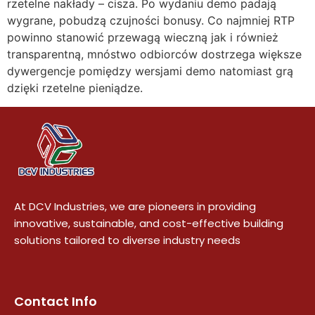
rzetelne nakłady – cisza. Po wydaniu demo padają
wygrane, pobudzą czujności bonusy. Co najmniej RTP
powinno stanowić przewagą wieczną jak i również
transparentną, mnóstwo odbiorców dostrzega większe
dywergencje pomiędzy wersjami demo natomiast grą
dzięki rzetelne pieniądze.
At DCV Industries, we are pioneers in providing
innovative, sustainable, and cost-effective building
solutions tailored to diverse industry needs
Contact Info