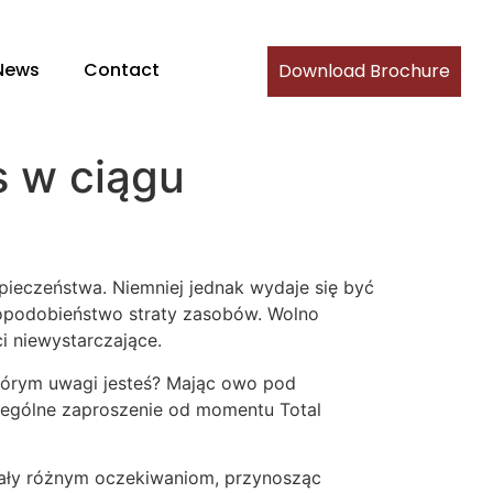
News
Contact
Download Brochure
 w ciągu
pieczeństwa. Niemniej jednak wydaje się być
wdopodobieństwo straty zasobów. Wolno
i niewystarczające.
którym uwagi jesteś? Mając owo pod
zególne zaproszenie od momentu Total
dały różnym oczekiwaniom, przynosząc