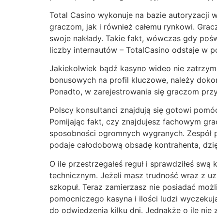
Total Casino wykonuje na bazie autoryzacji
graczom, jak i również całemu rynkowi. Gra
swoje nakłady. Takie fakt, wówczas gdy pośw
liczby internautów – TotalCasino odstaje w
Jakiekolwiek bądź kasyno wideo nie zatrzyma
bonusowych na profil kluczowe, należy doko
Ponadto, w zarejestrowania się graczom prz
Polscy konsultanci znajdują się gotowi pom
Pomijając fakt, czy znajdujesz fachowym gra
sposobności ogromnych wygranych. Zespół p
podaje całodobową obsadę kontrahenta, dzię
O ile przestrzegałeś reguł i sprawdziłeś sw
technicznym. Jeżeli masz trudność wraz z u
szkopuł. Teraz zamierzasz nie posiadać możl
pomocniczego kasyna i ilości ludzi wyczeku
do odwiedzenia kilku dni. Jednakże o ile nie