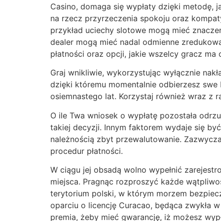
Casino, domaga się wypłaty dzięki metodę, j
na rzecz przyrzeczenia spokoju oraz kompaty
przykład uciechy slotowe mogą mieć znaczenie
dealer mogą mieć nadal odmienne zredukowan
płatności oraz opcji, jakie wszelcy gracz m
Graj wnikliwie, wykorzystując wyłącznie nak
dzięki któremu momentalnie odbierzesz swe b
osiemnastego lat. Korzystaj również wraz z 
O ile Twa wniosek o wypłatę pozostała odr
takiej decyzji. Innym faktorem wydaje się by
należnością zbyt przewalutowanie. Zazwyczaj
procedur płatności.
W ciągu jej obsadą wolno wypełnić zarejestro
miejsca. Pragnąc rozproszyć każde wątpliwo
terytorium polski, w którym morzem bezpiecz
oparciu o licencję Curacao, będąca zwykła w
premia, żeby mieć gwarancję, iż możesz wyp