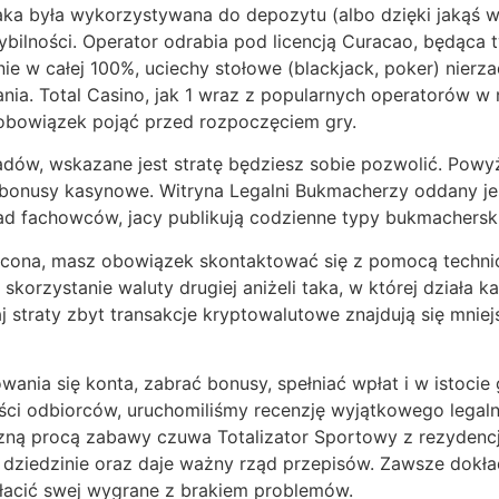
aka była wykorzystywana do depozytu (albo dzięki jakąś w
bilności. Operator odrabia pod licencją Curacao, będąca 
 w całej 100%, uciechy stołowe (blackjack, poker) nierzad
ia. Total Casino, jak 1 wraz z popularnych operatorów w
a obowiązek pojąć przed rozpoczęciem gry.
ładów, wskazane jest stratę będziesz sobie pozwolić. Powy
onusy kasynowe. Witryna Legalni Bukmacherzy oddany jest 
rad fachowców, jacy publikują codzienne typy bukmachersk
zucona, masz obowiązek skontaktować się z pomocą techn
ć skorzystanie waluty drugiej aniżeli taka, w której działa
 straty zbyt transakcje kryptowalutowe znajdują się mnie
wania się konta, zabrać bonusy, spełniać wpłat i w istocie
ści odbiorców, uruchomiliśmy recenzję wyjątkowego legaln
ną procą zabawy czuwa Totalizator Sportowy z rezydencją 
 dziedzinie oraz daje ważny rząd przepisów. Zawsze dokła
łacić swej wygrane z brakiem problemów.