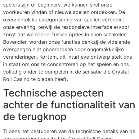
spelers zijn of beginners, we kunnen snel onze
voorkeuren vinden of nieuwe spellen ontdekken. De
overzichtelijke categorisering van spellen verbetert
onze ervaring, terwijl de responsieve interface ervoor
zorgt dat we soepel tussen opties kunnen schakelen.
Bovendien worden onze functies dankzij de vloeiende
overgangen niet onderbroken door ongemakkelijke
veranderingen. Kortom, dit intuïtieve ontwerp stelt ons
in staat om ons te concentreren op het spelen en ons
volledig onder te dompelen in de sensatie die Crystal
Roll Casino te bieden heeft.
Technische aspecten
achter de functionaliteit van
de terugknop
Tijdens het bestuderen van de technische details van de
terugknopfunctionaliteit bij Crystal Roll Casino,