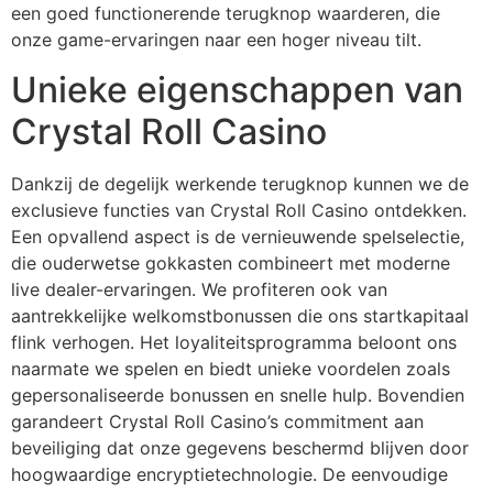
een goed functionerende terugknop waarderen, die
onze game-ervaringen naar een hoger niveau tilt.
Unieke eigenschappen van
Crystal Roll Casino
Dankzij de degelijk werkende terugknop kunnen we de
exclusieve functies van Crystal Roll Casino ontdekken.
Een opvallend aspect is de vernieuwende spelselectie,
die ouderwetse gokkasten combineert met moderne
live dealer-ervaringen. We profiteren ook van
aantrekkelijke welkomstbonussen die ons startkapitaal
flink verhogen. Het loyaliteitsprogramma beloont ons
naarmate we spelen en biedt unieke voordelen zoals
gepersonaliseerde bonussen en snelle hulp. Bovendien
garandeert Crystal Roll Casino’s commitment aan
beveiliging dat onze gegevens beschermd blijven door
hoogwaardige encryptietechnologie. De eenvoudige