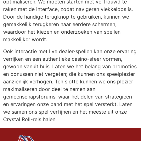
optimaliseren. We moeten starten met vertrouwd te
raken met de interface, zodat navigeren vlekkeloos is.
Door de handige terugknop te gebruiken, kunnen we
gemakkelijk terugkeren naar eerdere schermen,
waardoor het kiezen en onderzoeken van spellen
makkelijker wordt.
Ook interactie met live dealer-spellen kan onze ervaring
verrijken en een authentieke casino-sfeer vormen,
gewoon vanuit huis. Laten we het belang van promoties
en bonussen niet vergeten; die kunnen ons speelplezier
aanzienlijk verhogen. Ten slotte kunnen we ons plezier
maximaliseren door deel te nemen aan
gemeenschapsforums, waar het delen van strategieën
en ervaringen onze band met het spel versterkt. Laten
we samen ons spel verfijnen en het meeste uit onze
Crystal Roll-reis halen.