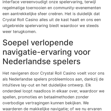
interface vereenvoudigt onze spelervaring, terwijl
regelmatige toernooien en community-evenementen
een aantrekkelijke sfeer creëren. Het is duidelijk dat
Crystal Roll Casino alles uit de kast haalt en ons een
uitgebreide spelervaring biedt waardoor we steeds
weer terugkomen.
Soepel verlopende
navigatie-ervaring voor
Nederlandse spelers
Het navigeren door Crystal Roll Casino voelt voor ons
als Nederlandse spelers probleemloos aan, dankzij de
intuïtieve lay-out en het duidelijke ontwerp. Elk
onderdeel loopt naadloos in elkaar over, waardoor we
spellen, promoties en betaalmethoden zonder
overbodige vertragingen kunnen bekijken. We
waarderen de makkelijke navigatie; of we nu ervaren