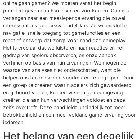
online gaan gamen? We moeten vanaf het begin
prioriteit geven aan hun eisen en voorkeuren. Gamers
verlangen naar een meeslepende ervaring die zowel
interessant als gebruiksvriendelijk is. Ze willen vlotte
navigatie, snelle toegang tot gamefuncties en een
reactief ontwerp dat zorgt voor naadloze gameplay.
Het is cruciaal dat we luisteren naar reacties en het
gedrag van spelers observeren, en onze aanpak
verfijnen op basis van hun ervaringen. We mogen de
waarde van analyses niet onderschatten, want die
helpen ons tendensen en voorkeuren te begrijpen. Door
een groep te creëren waarin spelers zich gewaardeerd
en gehoord voelen, kunnen we een gameomgeving
creëren die aan hun verwachtingen voldoet en deze
zelfs overtreft. Deze band leidt uiteindelijk tot meer
betrokkenheid en een meer voldane game-ervaring voor
iedereen.
Het belang van een degelijk