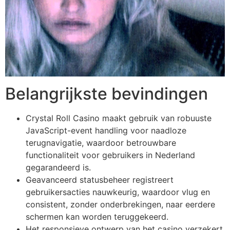
Belangrijkste bevindingen
Crystal Roll Casino maakt gebruik van robuuste
JavaScript-event handling voor naadloze
terugnavigatie, waardoor betrouwbare
functionaliteit voor gebruikers in Nederland
gegarandeerd is.
Geavanceerd statusbeheer registreert
gebruikersacties nauwkeurig, waardoor vlug en
consistent, zonder onderbrekingen, naar eerdere
schermen kan worden teruggekeerd.
Het responsieve ontwerp van het casino verzekert