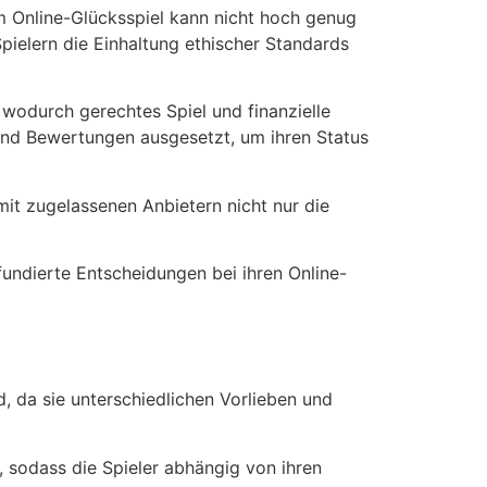
m Online-Glücksspiel kann nicht hoch genug
ielern die Einhaltung ethischer Standards
 wodurch gerechtes Spiel und finanzielle
und Bewertungen ausgesetzt, um ihren Status
it zugelassenen Anbietern nicht nur die
undierte Entscheidungen bei ihren Online-
d, da sie unterschiedlichen Vorlieben und
, sodass die Spieler abhängig von ihren