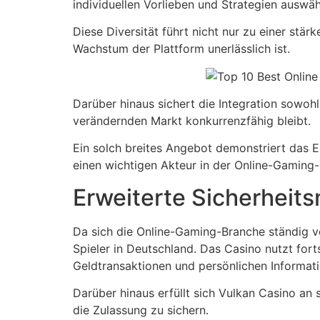
individuellen Vorlieben und Strategien auswä
Diese Diversität führt nicht nur zu einer stä
Wachstum der Plattform unerlässlich ist.
Darüber hinaus sichert die Integration sowohl 
verändernden Markt konkurrenzfähig bleibt.
Ein solch breites Angebot demonstriert das E
einen wichtigen Akteur in der Online-Gaming
Erweiterte Sicherheit
Da sich die Online-Gaming-Branche ständig v
Spieler in Deutschland. Das Casino nutzt fort
Geldtransaktionen und persönlichen Informati
Darüber hinaus erfüllt sich Vulkan Casino an
die Zulassung zu sichern.