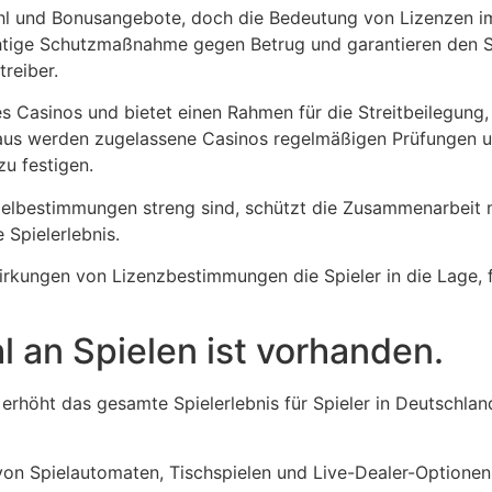
ahl und Bonusangebote, doch die Bedeutung von Lizenzen i
htige Schutzmaßnahme gegen Betrug und garantieren den Sp
reiber.
es Casinos und bietet einen Rahmen für die Streitbeilegung,
naus werden zugelassene Casinos regelmäßigen Prüfungen 
zu festigen.
ielbestimmungen streng sind, schützt die Zusammenarbeit m
 Spielerlebnis.
irkungen von Lizenzbestimmungen die Spieler in die Lage, f
l an Spielen ist vorhanden.
 erhöht das gesamte Spielerlebnis für Spieler in Deutschlan
von Spielautomaten, Tischspielen und Live-Dealer-Optionen