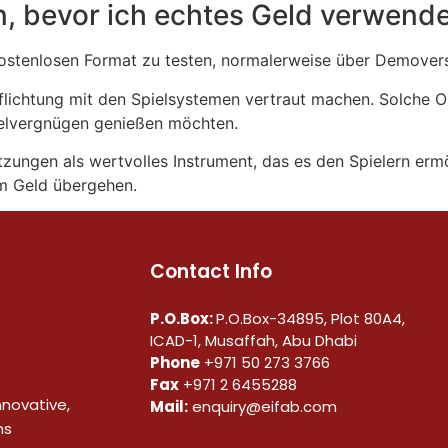
n, bevor ich echtes Geld verwend
 kostenlosen Format zu testen, normalerweise über Demover
ichtung mit den Spielsystemen vertraut machen. Solche Opti
ielvergnügen genießen möchten.
tzungen als wertvolles Instrument, das es den Spielern erm
em Geld übergehen.
Contact Info
P.O.Box:
P.O.Box-34895, Plot 80A4,
ICAD-1, Musaffah, Abu Dhabi
Phone
+971 50 273 3766
Fax
+971 2 6455288
nnovative,
Mail:
enquiry@eifab.com
ns