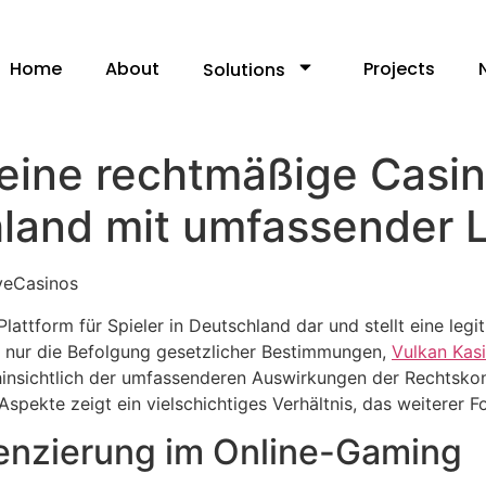
Home
About
Projects
Solutions
 eine rechtmäßige Casin
hland mit umfassender L
lattform für Spieler in Deutschland dar und stellt eine legi
t nur die Befolgung gesetzlicher Bestimmungen,
Vulkan Kas
hinsichtlich der umfassenderen Auswirkungen der Rechtskonfo
 Aspekte zeigt ein vielschichtiges Verhältnis, das weiterer 
enzierung im Online-Gaming