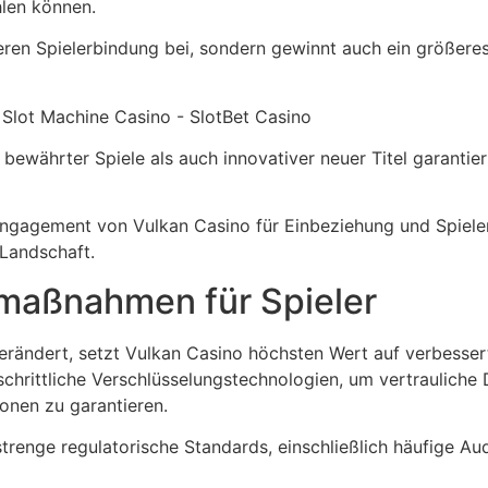
hlen können.
rkeren Spielerbindung bei, sondern gewinnt auch ein größer
bewährter Spiele als auch innovativer neuer Titel garantier
ngagement von Vulkan Casino für Einbeziehung und Spielerf
-Landschaft.
smaßnahmen für Spieler
erändert, setzt Vulkan Casino höchsten Wert auf verbesse
schrittliche Verschlüsselungstechnologien, um vertrauliche
onen zu garantieren.
 strenge regulatorische Standards, einschließlich häufige 