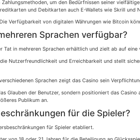
 Zahlungsmethoden, um den Bedürfnissen seiner vielfältige
itkarten und Debitkarten auch E-Wallets wie Skrill und Ne
 Die Verfügbarkeit von digitalen Währungen wie Bitcoin kön
 mehreren Sprachen verfügbar?
Tat in mehreren Sprachen erhältlich und zielt ab auf eine vi
die Nutzerfreundlichkeit und Erreichbarkeit und stellt siche
verschiedenen Sprachen zeigt das Casino sein Verpflichtung
das Glauben der Benutzer, sondern positioniert das Casino a
rößeres Publikum an.
beschränkungen für die Spieler?
ersbeschränkungen für Spieler etabliert.
Alter von 18 oder 21 Jahren für die Beteiligung an Glücksspi