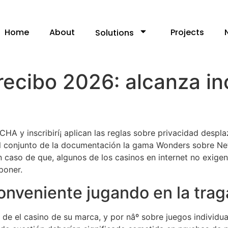
Home
About
Projects
Solutions
recibo 2026: alcanza i
HA y inscribirí¡ aplican las reglas sobre privacidad despla
el conjunto de la documentación la gama Wonders sobre N
n caso de que, algunos de los casinos en internet no exige
poner.
onveniente jugando en la tra
 el casino de su marca, y por nâº sobre juegos individual