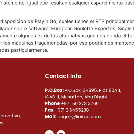
ristemente, igual que resultan cualquier esparcimiento bas
isposición de Play’n Go, cuáles tienen el RTP principalme
lador sobre software. European Roulette Expertos, Single
mente algunos e.j de los alternativas que nos brinda el fo
ar los máquinas tragamonedas, por eso podrí­amos mantene
edas particularmente.
Contact Info
P.O.Box:
P.O.Box-34895, Plot 80A4,
ICAD-1, Musaffah, Abu Dhabi
Phone
+971 50 273 3766
Fax
+971 2 6455288
nnovative,
Mail:
enquiry@eifab.com
ns