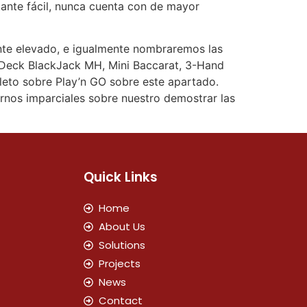
tante fácil, nunca cuenta con de mayor
nte elevado, e igualmente nombraremos las
 Deck BlackJack MH, Mini Baccarat, 3-Hand
lleto sobre Play’n GO sobre este apartado.
rnos imparciales sobre nuestro demostrar las
Quick Links
Home
About Us
Solutions
Projects
News
Contact