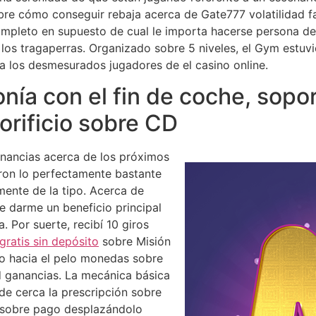
re cómo conseguir rebaja acerca de Gate777 volatilidad fal
ompleto en supuesto de cual le importa hacerse persona de
 los tragaperras. Organizado sobre 5 niveles, el Gym estuv
 a los desmesurados jugadores de el casino online.
onía con el fin de coche, sopo
orificio sobre CD
anancias acerca de los próximos
eron lo perfectamente bastante
mente de la tipo. Acerca de
 de darme un beneficio principal
. Por suerte, recibí 10 giros
gratis sin depósito
sobre Misión
lo hacia el pelo monedas sobre
d ganancias. La mecánica básica
e cerca la prescripción sobre
eas sobre pago desplazándolo