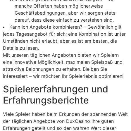
manche Offerten haben möglicherweise
Geschäftsbedingungen, aber wir sorgen stets
darauf, dass diese einfach zu verstehen sind.
Kann ich Angebote kombinieren? – Gewöhnlich gilt
jedes Tagesangebot für sich; eine Kombination ist unter
Umständen nicht erlaubt, aber es ist am besten, die
Details zu lesen.
Mit unseren täglichen Angeboten bieten wir Spielern
eine innovative Möglichkeit, maximalen Spielspaß und
attraktive Belohnungen zu erhalten. Bleiben Sie
interessiert – wir möchten Ihr Spielerlebnis optimieren!
Spielererfahrungen und
Erfahrungsberichte
Viele Spieler haben beim Erkunden der spannenden Welt
der täglichen Angebote von DuxCasino ihre guten
Erfahrungen geteilt und so den wahren Wert dieser