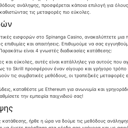
όδους ανάληψης, προσφέρεται κάποια επιλογή για όλους.
αθιστώντας τις μεταφορές πιο εύκολες.
ρών
ικές εισφορών στο Spinanga Casino, ανακαλύπτετε μια π
ς επιθυμίες και απαιτήσεις. Επιθυμούμε να σας εγγυηθούμ
 Παρακάτω είναι 4 γνωστές διαδικασίες κατάθεσης:
ες και εύκολες, αυτές είναι κατάλληλες για αυτούς που α
ς το Skrill προσφέρουν έναν σίγουρο και γρήγορο τρόπο
ούν τις συμβατικές μεθόδους, οι τραπεζικές μεταφορές εί
ώδεις, καταθέστε με Ethereum για ανωνυμία και γρηγοράδ
αθμίσετε την εμπειρία παιχνιδιού σας!
ψης
 κατάθεσης, ήρθε η ώρα να δούμε τις μεθόδους ανάληψης 
ς να έχετε πρόσβαση στα κέρδη σας γρήγορα και με ασφά