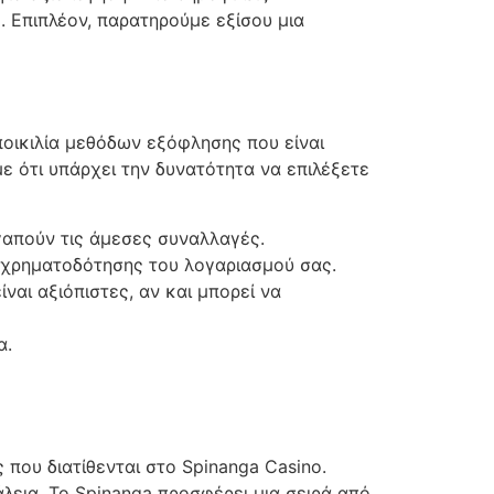
 Επιπλέον, παρατηρούμε εξίσου μια
οικιλία μεθόδων εξόφλησης που είναι
ε ότι υπάρχει την δυνατότητα να επιλέξετε
γαπούν τις άμεσες συναλλαγές.
 χρηματοδότησης του λογαριασμού σας.
ναι αξιόπιστες, αν και μπορεί να
α.
που διατίθενται στο Spinanga Casino.
λεια. Το Spinanga προσφέρει μια σειρά από