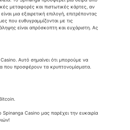
κές μεταφορές και πιστωτικές κάρτες, αν
είναι μια εξαιρετική επιλογή, επιτρέποντας
μες που ευθυγραμμίζονται με τις
νάληψης είναι απρόσκοπτη και ευχάριστη. Ας
asino. Αυτό σημαίνει ότι μπορούμε να
ία που προσφέρουν τα κρυπτονομίσματα.
itcoin.
 Spinanga Casino μας παρέχει την ευκαιρία
ιών!