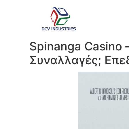
Spinanga Casino 
Συναλλαγές; Επε