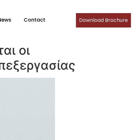
News
Contact
Download Brochure
αι οι
πεξεργασίας