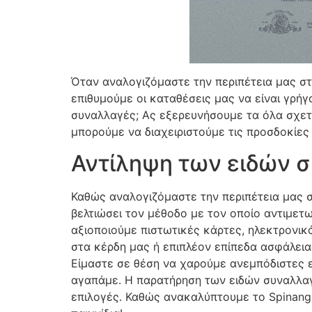
Όταν αναλογιζόμαστε την περιπέτεια μας σ
επιθυμούμε οι καταθέσεις μας να είναι γρήγ
συναλλαγές; Ας εξερευνήσουμε τα όλα σχετι
μπορούμε να διαχειριστούμε τις προσδοκίες 
Αντίληψη των ειδών 
Καθώς αναλογιζόμαστε την περιπέτεια μας σ
βελτιώσει τον μέθοδο με τον οποίο αντιμετ
αξιοποιούμε πιστωτικές κάρτες, ηλεκτρονι
στα κέρδη μας ή επιπλέον επίπεδα ασφάλειας
Είμαστε σε θέση να χαρούμε ανεμπόδιστες ε
αγαπάμε. Η παρατήρηση των ειδών συναλλαγ
επιλογές. Καθώς ανακαλύπτουμε το Spinanga