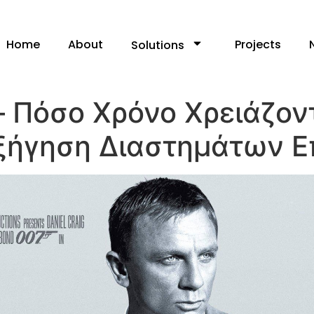
Home
About
Projects
Solutions
– Πόσο Χρόνο Χρειάζοντ
ξήγηση Διαστημάτων Ε