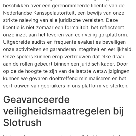
beschikken over een gerenommeerde licentie van de
Nederlandse Kansspelautoriteit, een bewijs van onze
strikte naleving van alle juridische vereisten. Deze
licentie is niet zomaar een formaliteit; het reflecteert
onze inzet aan het leveren van een veilig gokplatform.
Uitgebreide audits en frequente evaluaties beveiligen
onze activiteiten en garanderen integriteit en eerlijkheid.
Onze spelers kunnen erop vertrouwen dat elke draai
aan de rollen gebeurt binnen een juridisch kader. Door
op de de hoogte te zijn van de laatste wetswijzigingen
kunnen we gevaren doeltreffend minimaliseren en het
vertrouwen van gebruikers in ons platform versterken.
Geavanceerde
veiligheidsmaatregelen bij
Slotrush