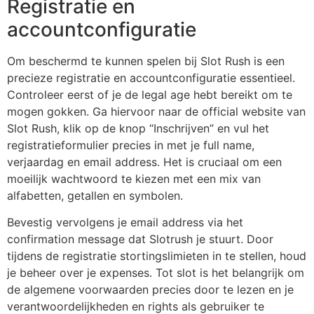
Registratie en
accountconfiguratie
Om beschermd te kunnen spelen bij Slot Rush is een
precieze registratie en accountconfiguratie essentieel.
Controleer eerst of je de legal age hebt bereikt om te
mogen gokken. Ga hiervoor naar de official website van
Slot Rush, klik op de knop “Inschrijven” en vul het
registratieformulier precies in met je full name,
verjaardag en email address. Het is cruciaal om een
moeilijk wachtwoord te kiezen met een mix van
alfabetten, getallen en symbolen.
Bevestig vervolgens je email address via het
confirmation message dat Slotrush je stuurt. Door
tijdens de registratie stortingslimieten in te stellen, houd
je beheer over je expenses. Tot slot is het belangrijk om
de algemene voorwaarden precies door te lezen en je
verantwoordelijkheden en rights als gebruiker te