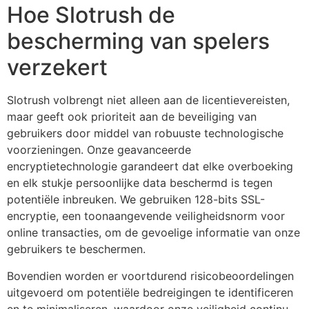
Hoe Slotrush de
bescherming van spelers
verzekert
Slotrush volbrengt niet alleen aan de licentievereisten,
maar geeft ook prioriteit aan de beveiliging van
gebruikers door middel van robuuste technologische
voorzieningen. Onze geavanceerde
encryptietechnologie garandeert dat elke overboeking
en elk stukje persoonlijke data beschermd is tegen
potentiële inbreuken. We gebruiken 128-bits SSL-
encryptie, een toonaangevende veiligheidsnorm voor
online transacties, om de gevoelige informatie van onze
gebruikers te beschermen.
Bovendien worden er voortdurend risicobeoordelingen
uitgevoerd om potentiële bedreigingen te identificeren
en te minimaliseren, waardoor onze veiligheid continu