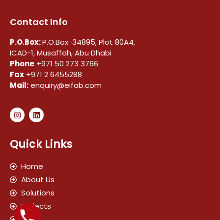
Contact Info
P.O.Box:
P.O.Box-34895, Plot 80A4,
ICAD-1, Musaffah, Abu Dhabi
Phone
+971 50 273 3766
Fax
+971 2 6455288
Mail:
enquiry@eifab.com
Quick Links
Home
About Us
Solutions
Projects
News