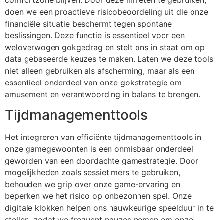
doen we een proactieve risicobeoordeling uit die onze
financiële situatie beschermt tegen spontane
beslissingen. Deze functie is essentieel voor een
weloverwogen gokgedrag en stelt ons in staat om op
data gebaseerde keuzes te maken. Laten we deze tools
niet alleen gebruiken als afscherming, maar als een
essentieel onderdeel van onze gokstrategie om
amusement en verantwoording in balans te brengen.
Tijdmanagementtools
Het integreren van efficiënte tijdmanagementtools in
onze gamegewoonten is een onmisbaar onderdeel
geworden van een doordachte gamestrategie. Door
mogelijkheden zoals sessietimers te gebruiken,
behouden we grip over onze game-ervaring en
beperken we het risico op onbezonnen spel. Onze
digitale klokken helpen ons nauwkeurige speelduur in te
stellen, zodat we frequent pauzes nemen om onze