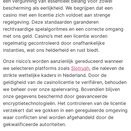
een vergunning van essentieel belang voor zowel
bescherming als eerlijkheid. We begrijpen dat een
casino met een licentie zich voldoet aan strenge
regelgeving. Deze standaarden garanderen
rechtvaardige spelalgoritmes en een correcte omgang
met ons geld. Casino’s met een licentie worden
regelmatig gecontroleerd door onafhankelijke
instanties, wat ons helderheid en rust biedt.
Onze risico’s worden aanzienlijk gereduceerd wanneer
we selecteren platforms zoals
Slotrush
, die naleven de
strikte wettelijke kaders in Nederland. Door de
geldigheid van de casinolicentie te verifiëren, behouden
we beheer over onze spelervaring. Bovendien blijven
onze gegevens beschermd door geavanceerde
encryptietechnologieën. Het controleren van de licentie
verzekert dat we gokken in een gereguleerde omgeving
waar conflicten snel worden afgehandeld door de
gekwalificeerde autoriteiten.