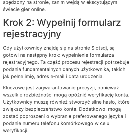
spędzony na stronie, zanim wejdą w ekscytującym
świecie gier online.
Krok 2: Wypełnij formularz
rejestracyjny
Gdy użytkownicy znajdą się na stronie Slotsdj, są
gotowi na następny krok: wypełnienie formularza
rejestracyjnego. Ta część procesu rejestracji potrzebuje
podania fundamentalnych danych użytkownika, takich
jak pełne imię, adres e-mail i data urodzenia.
Kluczowe jest zagwarantowanie precyzji, ponieważ
wszelkie rozbieżności mogą opóźnić weryfikację konta.
Użytkownicy muszą również stworzyć silne hasło, które
zwiększy bezpieczeństwo konta. Dodatkowo, mogą
zostać poproszeni o wybranie preferowanego języka i
podanie numeru telefonu komórkowego w celu
weryfikacji.