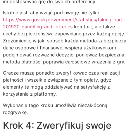
im dostosować grę do swoich preferencji.
Istotne jest, aby wziąć pod uwagę nie tylko
https://www.gov.uk/government/statistics/taking-part-
201920-gambling-and-lotteries
komfort, ale także
cechy bezpieczeństwa zapewniane przez każdą opcję.
Zrozumienie, w jaki sposób każda metoda zabezpiecza
dane osobowe i finansowe, wspiera użytkownikom
podejmować rozważne decyzje, ponieważ bezpieczna
metoda płatności poprawia całościowe wrażenia z gry.
Gracze muszą ponadto zweryfikować czas realizacji
płatności i wszelkie związane z tym opłaty, gdyż
elementy te mogą oddziaływać na satysfakcję z
korzystania z platformy.
Wykonanie tego kroku umożliwia niezakłóconą
rozgrywkę.
Krok 4: Zweryfikuj swoje