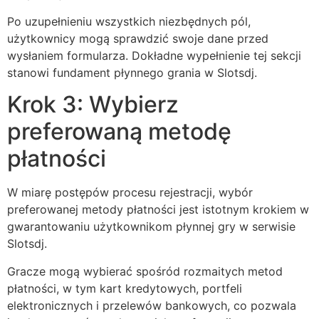
Po uzupełnieniu wszystkich niezbędnych pól,
użytkownicy mogą sprawdzić swoje dane przed
wysłaniem formularza. Dokładne wypełnienie tej sekcji
stanowi fundament płynnego grania w Slotsdj.
Krok 3: Wybierz
preferowaną metodę
płatności
W miarę postępów procesu rejestracji, wybór
preferowanej metody płatności jest istotnym krokiem w
gwarantowaniu użytkownikom płynnej gry w serwisie
Slotsdj.
Gracze mogą wybierać spośród rozmaitych metod
płatności, w tym kart kredytowych, portfeli
elektronicznych i przelewów bankowych, co pozwala