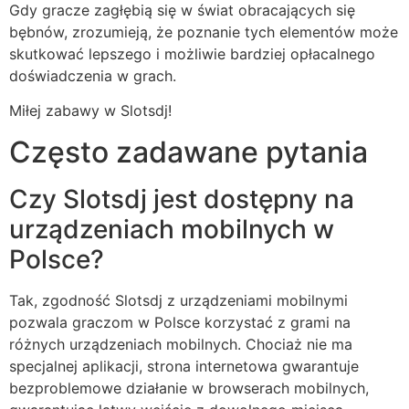
Gdy gracze zagłębią się w świat obracających się
bębnów, zrozumieją, że poznanie tych elementów może
skutkować lepszego i możliwie bardziej opłacalnego
doświadczenia w grach.
Miłej zabawy w Slotsdj!
Często zadawane pytania
Czy Slotsdj jest dostępny na
urządzeniach mobilnych w
Polsce?
Tak, zgodność Slotsdj z urządzeniami mobilnymi
pozwala graczom w Polsce korzystać z grami na
różnych urządzeniach mobilnych. Chociaż nie ma
specjalnej aplikacji, strona internetowa gwarantuje
bezproblemowe działanie w browserach mobilnych,