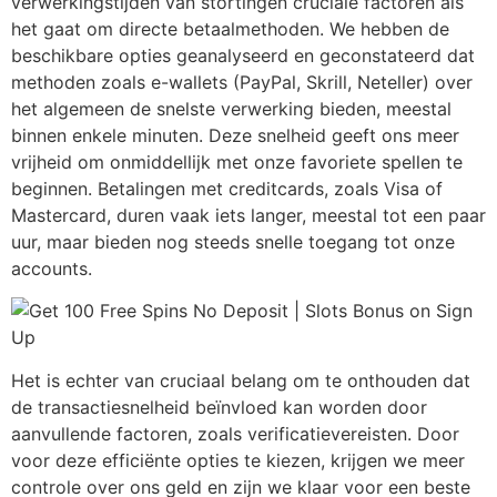
verwerkingstijden van stortingen cruciale factoren als
het gaat om directe betaalmethoden. We hebben de
beschikbare opties geanalyseerd en geconstateerd dat
methoden zoals e-wallets (PayPal, Skrill, Neteller) over
het algemeen de snelste verwerking bieden, meestal
binnen enkele minuten. Deze snelheid geeft ons meer
vrijheid om onmiddellijk met onze favoriete spellen te
beginnen. Betalingen met creditcards, zoals Visa of
Mastercard, duren vaak iets langer, meestal tot een paar
uur, maar bieden nog steeds snelle toegang tot onze
accounts.
Het is echter van cruciaal belang om te onthouden dat
de transactiesnelheid beïnvloed kan worden door
aanvullende factoren, zoals verificatievereisten. Door
voor deze efficiënte opties te kiezen, krijgen we meer
controle over ons geld en zijn we klaar voor een beste