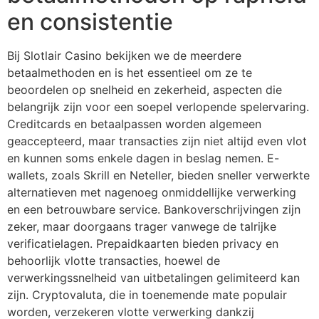
en consistentie
Bij Slotlair Casino bekijken we de meerdere
betaalmethoden en is het essentieel om ze te
beoordelen op snelheid en zekerheid, aspecten die
belangrijk zijn voor een soepel verlopende spelervaring.
Creditcards en betaalpassen worden algemeen
geaccepteerd, maar transacties zijn niet altijd even vlot
en kunnen soms enkele dagen in beslag nemen. E-
wallets, zoals Skrill en Neteller, bieden sneller verwerkte
alternatieven met nagenoeg onmiddellijke verwerking
en een betrouwbare service. Bankoverschrijvingen zijn
zeker, maar doorgaans trager vanwege de talrijke
verificatielagen. Prepaidkaarten bieden privacy en
behoorlijk vlotte transacties, hoewel de
verwerkingssnelheid van uitbetalingen gelimiteerd kan
zijn. Cryptovaluta, die in toenemende mate populair
worden, verzekeren vlotte verwerking dankzij