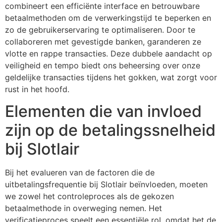
combineert een efficiënte interface en betrouwbare
betaalmethoden om de verwerkingstijd te beperken en
zo de gebruikerservaring te optimaliseren. Door te
collaboreren met gevestigde banken, garanderen ze
vlotte en rappe transacties. Deze dubbele aandacht op
veiligheid en tempo biedt ons beheersing over onze
geldelijke transacties tijdens het gokken, wat zorgt voor
rust in het hoofd.
Elementen die van invloed
zijn op de betalingssnelheid
bij Slotlair
Bij het evalueren van de factoren die de
uitbetalingsfrequentie bij Slotlair beïnvloeden, moeten
we zowel het controleproces als de gekozen
betaalmethode in overweging nemen. Het
verificatieproces speelt een essentiële rol, omdat het de