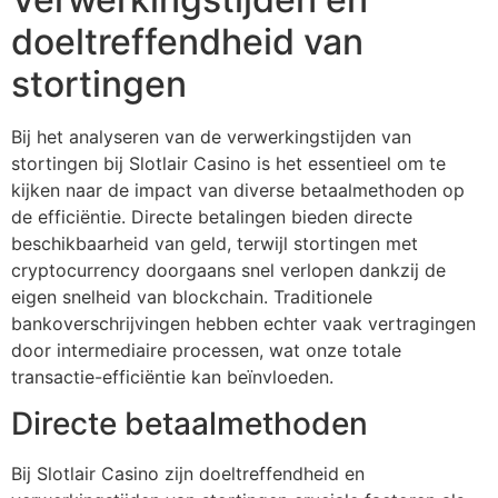
doeltreffendheid van
stortingen
Bij het analyseren van de verwerkingstijden van
stortingen bij Slotlair Casino is het essentieel om te
kijken naar de impact van diverse betaalmethoden op
de efficiëntie. Directe betalingen bieden directe
beschikbaarheid van geld, terwijl stortingen met
cryptocurrency doorgaans snel verlopen dankzij de
eigen snelheid van blockchain. Traditionele
bankoverschrijvingen hebben echter vaak vertragingen
door intermediaire processen, wat onze totale
transactie-efficiëntie kan beïnvloeden.
Directe betaalmethoden
Bij Slotlair Casino zijn doeltreffendheid en