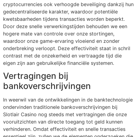
cryptocurrencies ook verhoogde beveiliging dankzij hun
gedecentraliseerde karakter, waardoor potentiële
kwetsbaarheden tijdens transacties worden beperkt.
Door deze snelle verwerkingstijden behouden we een
hogere mate van controle over onze stortingen,
waardoor onze game-ervaring vloeiend en zonder
onderbreking verloopt. Deze effectiviteit staat in schril
contrast met de onzekerheid en vertraagde tijd die
eigen zijn aan gebruikelijke financiële systemen.
Vertragingen bij
bankoverschrijvingen
In weerwil van de ontwikkelingen in de banktechnologie
ondervinden traditionele bankoverschrijvingen bij
Slotlair Casino nog steeds met vertragingen die onze
vooruitzichten van directe toegang tot geld kunnen
verhinderen. Omdat effectiviteit en snelle transacties
essentieel zijn, zullen we de elementen onderzoeken die