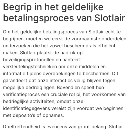
Begrip in het geldelijke
betalingsproces van Slotlair
Om het geldelijke betalingsproces van Slotlair echt te
begrijpen, moeten we eerst de voornaamste onderdelen
onderzoeken die het zowel beschermd als efficiënt
maken. Slotlair plaatst de nadruk op
beveiligingsprotocollen en hanteert
versleutelingstechnieken om onze middelen en
informatie tijdens overboekingen te beschermen. Dit
garandeert dat onze interacties veilig blijven tegen
mogelijke bedreigingen. Bovendien speelt hun
verificatieproces een cruciale rol bij het voorkomen van
bedrieglijke activiteiten, omdat onze
identificatiegegevens vereist zijn voordat we beginnen
met deposito’s of opnames.
Doeltreffendheid is eveneens van groot belang. Slotlair