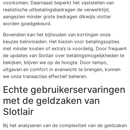
voorkomen. Daarnaast beperkt het vaststellen van
realistische uitbetalingsbedragen de verwerktijd,
aangezien minder grote bedragen dikwijls vlotter
worden goedgekeurd.
Bovendien kan het bijhouden van kortingen onze
keuzes beïnvloeden. Het kiezen voor betalingsopties
met minder kosten of extra’s is voordelig. Door frequent
de updates van Slotlair over betalingsmogelijkheden te
bekijken, blijven we op de hoogte. Door tempo,
uitgaven en comfort in evenwicht te brengen, kunnen
we onze transacties effectief beheren.
Echte gebruikerservaringen
met de geldzaken van
Slotlair
Bij het analyseren van de complexiteit van de geldzaken