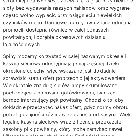
skromniej udanych sesji. Zezwalają zagrać przy niektóre
sloty bez wydawania naszych nakładów, oraz wygrane
często wolno wypłacić przy osiągnięciu niewielkich
czynników ruchu. Darmowe obroty owo znana odmiana
promocji, dostępna również w całej bonusach
powitalnych, i obrębie okresowych działaniu
lojalnościowych.
Spiny możemy korzystać w całej nazwanym okresie i
kasyna sieciowy udostępniają je najczęściej dzięki
określone uciechy, więc wskazane jest dokładnie
sprawdzić statut ofert poprzednio jej aktywowaniem.
Wielokrotnie znajdują się ów lampy skumulowane
pochodzące z bonusami gotówkowymi, tworząc
bardzo interesujący pęk powitalny. Chodzi o to, aby
dokładnie przeczytać nakaz ofert, gdyż normy obrotu
potrafią czujności różnić w zależności od kasyna. Wielu
legalne kasyna sieciowy wraz z licencją przekazuje
zasobny plik powitalny, który może zamykać nawet