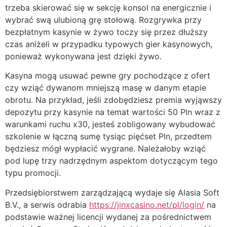
trzeba skierować się w sekcję konsol na energicznie i
wybrać swą ulubioną grę stołową. Rozgrywka przy
bezpłatnym kasynie w żywo toczy się przez dłuższy
czas aniżeli w przypadku typowych gier kasynowych,
ponieważ wykonywana jest dzięki żywo.
Kasyna mogą usuwać pewne gry pochodzące z ofert
czy wziąć dywanom mniejszą masę w danym etapie
obrotu. Na przykład, jeśli zdobędziesz premia wyjąwszy
depozytu przy kasynie na temat wartości 50 Pln wraz z
warunkami ruchu x30, jesteś zobligowany wybudować
szkolenie w łączną sumę tysiąc pięćset Pln, przedtem
będziesz mógł wypłacić wygrane. Należałoby wziąć
pod lupę trzy nadrzędnym aspektom dotyczącym tego
typu promocji.
Przedsiębiorstwem zarządzającą wydaje się Alasia Soft
B.V., a serwis odrabia
https://jinxcasino.net/pl/login/
na
podstawie ważnej licencji wydanej za pośrednictwem