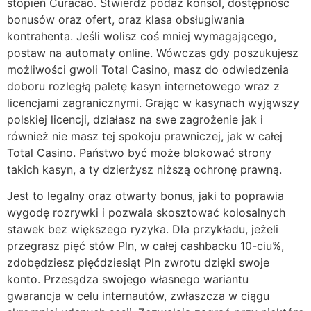
stopień Curacao. Stwierdź podaż konsol, dostępność
bonusów oraz ofert, oraz klasa obsługiwania
kontrahenta. Jeśli wolisz coś mniej wymagającego,
postaw na automaty online. Wówczas gdy poszukujesz
możliwości gwoli Total Casino, masz do odwiedzenia
doboru rozległą paletę kasyn internetowego wraz z
licencjami zagranicznymi. Grając w kasynach wyjąwszy
polskiej licencji, działasz na swe zagrożenie jak i
również nie masz tej spokoju prawniczej, jak w całej
Total Casino. Państwo być może blokować strony
takich kasyn, a ty dzierżysz niższą ochronę prawną.
Jest to legalny oraz otwarty bonus, jaki to poprawia
wygodę rozrywki i pozwala skosztować kolosalnych
stawek bez większego ryzyka. Dla przykładu, jeżeli
przegrasz pięć stów Pln, w całej cashbacku 10-ciu%,
zdobędziesz pięćdziesiąt Pln zwrotu dzięki swoje
konto. Przesądza swojego własnego wariantu
gwarancja w celu internautów, zwłaszcza w ciągu