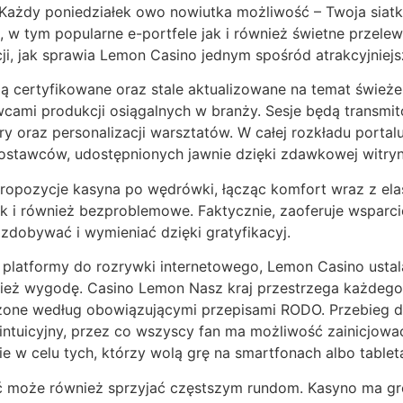
. Każdy poniedziałek owo nowiutka możliwość – Twoja siat
i, w tym popularne e-portfele jak i również świetne prze
i, jak sprawia Lemon Casino jednym spośród atrakcyjniejs
ją certyfikowane oraz stale aktualizowane na temat świeże
cami produkcji osiągalnych w branży. Sesje będą transm
 oraz personalizacji warsztatów. W całej rozkładu portal
tawców, udostępnionych jawnie dzięki zdawkowej witryn
ropozycje kasyna po wędrówki, łącząc komfort wraz z elas
ak i również bezproblemowe. Faktycznie, zaoferuje wsparc
zdobywać i wymieniać dzięki gratyfikacyj.
j platformy do rozrywki internetowego, Lemon Casino usta
nież wygodę. Casino Lemon Nasz kraj przestrzega każdego 
ieczone według obowiązującymi przepisami RODO. Przebie
intuicyjny, przez co wszyscy fan ma możliwość zainicjowa
e w celu tych, którzy wolą grę na smartfonach albo table
yć może również sprzyjać częstszym rundom. Kasyno ma grę