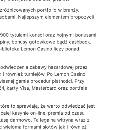
różnicowanych portfolio w branży.
asobami. Najlepszym elementem propozycji
900 tytułami konsol oraz hojnymi bonusami.
spiny, bonusy gotówkowe bądź cashback.
Biblioteka Lemon Casino liczy ponad
o odwiedzenia zabawy hazardowej przez
k i również turniejów. Po Lemon Casino
własnej gamie procedur płatności. Przy
, karty Visa, Mastercard oraz portfele
re to sprawiają, że warto odwiedzać jest
ałej kasynie on-line, premia od czasu
asą darmowo. Ta legalna witryna wraz z
 wieloma formami slotów jak i również