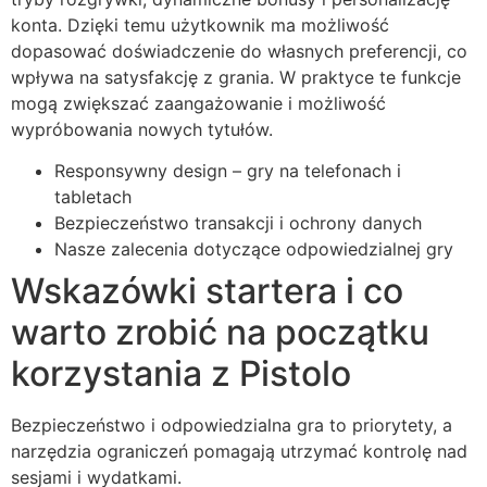
konta. Dzięki temu użytkownik ma możliwość
dopasować doświadczenie do własnych preferencji, co
wpływa na satysfakcję z grania. W praktyce te funkcje
mogą zwiększać zaangażowanie i możliwość
wypróbowania nowych tytułów.
Responsywny design – gry na telefonach i
tabletach
Bezpieczeństwo transakcji i ochrony danych
Nasze zalecenia dotyczące odpowiedzialnej gry
Wskazówki startera i co
warto zrobić na początku
korzystania z Pistolo
Bezpieczeństwo i odpowiedzialna gra to priorytety, a
narzędzia ograniczeń pomagają utrzymać kontrolę nad
sesjami i wydatkami.