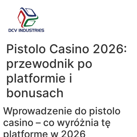
Pistolo Casino 2026:
przewodnik po
platformie i
bonusach
Wprowadzenie do pistolo
casino – co wyróżnia tę
platformę w 2026