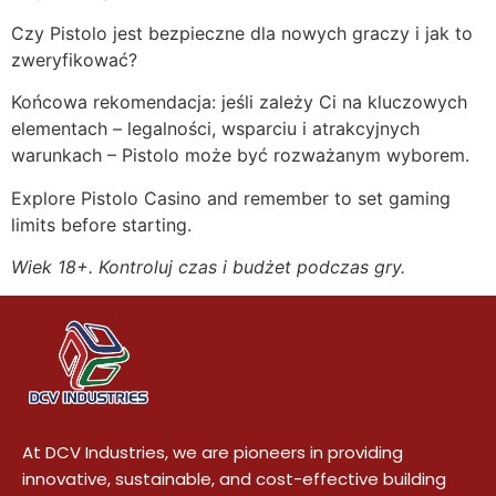
Czy Pistolo jest bezpieczne dla nowych graczy i jak to
zweryfikować?
Końcowa rekomendacja: jeśli zależy Ci na kluczowych
elementach – legalności, wsparciu i atrakcyjnych
warunkach – Pistolo może być rozważanym wyborem.
Explore Pistolo Casino and remember to set gaming
limits before starting.
Wiek 18+. Kontroluj czas i budżet podczas gry.
At DCV Industries, we are pioneers in providing
innovative, sustainable, and cost-effective building