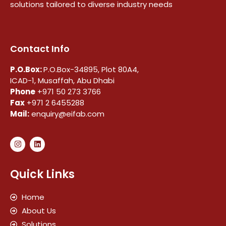
solutions tailored to diverse industry needs
Contact Info
P.O.Box:
P.O.Box-34895, Plot 80A4,
ICAD-1, Musaffah, Abu Dhabi
Phone
+971 50 273 3766
Fax
+971 2 6455288
Mail:
enquiry@eifab.com
Quick Links
Home
About Us
Solutions