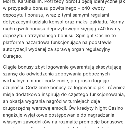
Morzu Karaibskim. Potrzeby obrotu będą identyczne jak
w przypadku bonusu powitalnego – x40 kwoty
depozytu i bonusu, wraz z tymi samymi regułami
dotyczącymi udziału konsol oraz maks. zakładu. Normy
ruchu gwoli bonusu depozytowego sięgają x40 kwoty
depozytu i otrzymanego bonusu. Spinight Casino to
platforma hazardowa funkcjonująca na podstawie
autoryzacji wydanej za sprawą organ regulacyjny
Curaçao.
Ciągłe bonusy zbyt logowanie gwarantują ekscytującą
szansę do odwiedzenia zdobywania pobocznych
wirtualnych monet codziennie, po prostu logując
czujności. Codzienne bonusy za logowanie jak i również
misje dodatkowo inspirują do częstego funkcjonowania,
an okazja wygrania nagród w turniejach daje
drugorzędną warstwę emocji. Ów kredyty Night Casino
angażuje wyjątkowe postępowanie do nagradzania
własnym zawodników na rozmaite promocje bonusowe