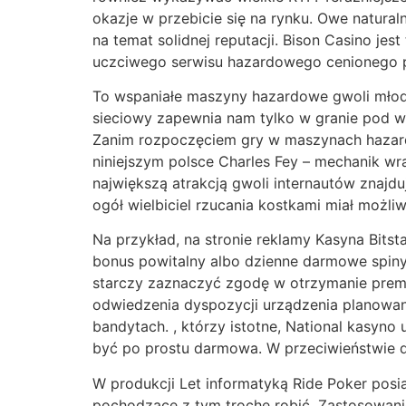
okazje w przebicie się na rynku. Owe natur
na temat solidnej reputacji. Bison Casino je
uczciwego serwisu hazardowego cenionego p
To wspaniałe maszyny hazardowe gwoli młod
sieciowy zapewnia nam tylko w granie pod wir
Zanim rozpoczęciem gry w maszynach hazard
niniejszym polsce Charles Fey – mechanik w
największą atrakcją gwoli internautów znajdu
ogół wielbiciel rzucania kostkami miał możli
Na przykład, na stronie reklamy Kasyna Bits
bonus powitalny albo dzienne darmowe spiny
starczy zaznaczyć zgodę w otrzymanie premi
odwiedzenia dyspozycji urządzenia planowane 
bandytach. , którzy istotne, National kasyno
być po prostu darmowa. W przeciwieństwie 
W produkcji Let informatyką Ride Poker posi
pochodzące z tym trochę robić. Zastosowan