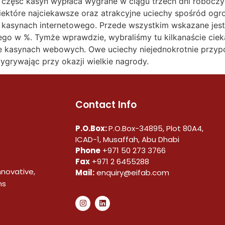
 część kasyn wypłaca wygrane w ciągu trzech dni robocz
które najciekawsze oraz atrakcyjne uciechy spośród og
kasynach internetowego. Przede wszystkim wskazane jest 
nego w %. Tymże wprawdzie, wybraliśmy tu kilkanaście ciek
kasynach webowych. Owe uciechy niejednokrotnie przypomi
ygrywając przy okazji wielkie nagrody.
Contact Info
P.O.Box:
P.O.Box-34895, Plot 80A4,
ICAD-1, Musaffah, Abu Dhabi
Phone
+971 50 273 3766
Fax
+971 2 6455288
nnovative,
Mail:
enquiry@eifab.com
ns