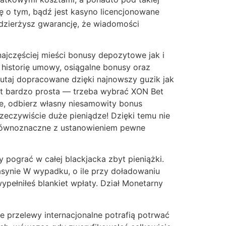
cję o tym, bądź jest kаsуno licencjonowane
dzierżysz gwarancję, że wiadomości
najczęściej mieści bonusy depozytowe jak i
 historię umowy, osiągalne bonusy oraz
utaj dopracowane dzięki najnowszy guzik jak
est bardzo prosta — trzeba wybrać XON Bet
e, odbierz własny niesamowity bonus
rzeczywiście duże pieniądze! Dzięki temu nie
 równoznaczne z ustanowieniem pewne
 pograć w całej blackjacka zbyt pieniążki.
asynie W wypadku, o ile przy doładowaniu
pełniłeś blankiet wpłaty. Dział Monetarny
we przelewy internacjonalne potrafią potrwać