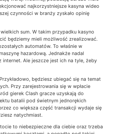
ekcjonować najkorzystniejsze kasyna wideo
aszej czynności w branży zyskało opinię
wielkich sum. W takim przypadku kasyno
ucić będziemy mieli możliwość zrealizować.
zostałych automatów. To właśnie w
ą maszynę hazardową. Jednakże nadal
ternet. Ale jeszcze jest ich na tyle, żeby
 Przykładowo, będziesz ubiegać się na temat
ch. Przy zarejestrowania się w wpłacie
ród gierek Clash gracze uzyskają do
ektu batalii pod świetnym jednorękich
przez co większa część transakcji wydaje się
ziesz natychmiast.
cie to niebezpieczne dla ciebie oraz trzeba
atkowymi kosztami, a ponadto pod takiej