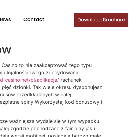
News
Contact
Download Brochure
ów
 Casino to nie zaakceptować tego typu
amu lojalnościowego zdecydowanie
d-casino.net/pl/aplikacja/
rachunek
ięć dzionki. Tak wiele okresu dysponujesz
onusów przedkładanych w całej
bezpłatne spiny Wykorzystaj kod bonusowy i
szcze ważniejsza wydaje się w tym wypadku
ej zgodzie pochodzące z fair play jak i
dają wersji mobilnej, posiadają bardzo małe