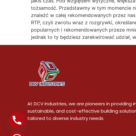
jakiś czas. Pod względem wytyczne, większa
tożsamość. Przedstawmy w tym momencie nie
znaleźć w całej rekomendowanych przez nas 
RTP, czyli zwrotu wraz z rozgrywki, określa
popularnych i rekomendowanych przeze mnie 
jednak to ty będziesz zarekwirować udział, w
At DCV Industries, we are pioneers in providing i
sustainable, and cost-effective building solutio
tailored to diverse industry needs