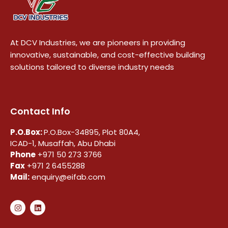
At DCV Industries, we are pioneers in providing
innovative, sustainable, and cost-effective building
solutions tailored to diverse industry needs
Contact Info
P.O.Box:
P.O.Box-34895, Plot 80A4,
ICAD-1, Musaffah, Abu Dhabi
Phone
+971 50 273 3766
Fax
+971 2 6455288
Mail:
enquiry@eifab.com