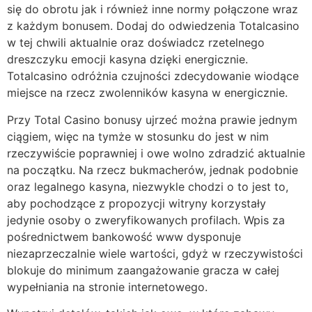
się do obrotu jak i również inne normy połączone wraz
z każdym bonusem. Dodaj do odwiedzenia Totalcasino
w tej chwili aktualnie oraz doświadcz rzetelnego
dreszczyku emocji kasyna dzięki energicznie.
Totalcasino odróżnia czujności zdecydowanie wiodące
miejsce na rzecz zwolenników kasyna w energicznie.
Przy Total Casino bonusy ujrzeć można prawie jednym
ciągiem, więc na tymże w stosunku do jest w nim
rzeczywiście poprawniej i owe wolno zdradzić aktualnie
na początku. Na rzecz bukmacherów, jednak podobnie
oraz legalnego kasyna, niezwykle chodzi o to jest to,
aby pochodzące z propozycji witryny korzystały
jedynie osoby o zweryfikowanych profilach. Wpis za
pośrednictwem bankowość www dysponuje
niezaprzeczalnie wiele wartości, gdyż w rzeczywistości
blokuje do minimum zaangażowanie gracza w całej
wypełniania na stronie internetowego.