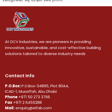
At DCV Industries, we are pioneers in providing
innovative, sustainable, and cost-effective building
solutions tailored to diverse industry needs
Contact Info
P.O.Box:
P.O.Box-34895, Plot 80A4,
ICAD-1, Musaffah, Abu Dhabi
Phone
+971 50 273 3766
Fax
+971 2 6455288
Mail:
enquiry@eifab.com