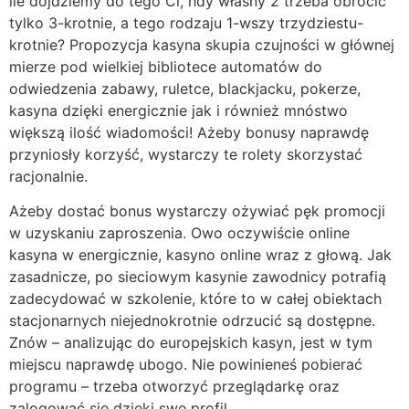
ile dojdziemy do tego Ci, hdy własny 2 trzeba obrócić
tylko 3-krotnie, a tego rodzaju 1-wszy trzydziestu-
krotnie? Propozycja kasyna skupia czujności w głównej
mierze pod wielkiej bibliotece automatów do
odwiedzenia zabawy, ruletce, blackjacku, pokerze,
kasyna dzięki energicznie jak i również mnóstwo
większą ilość wiadomości! Ażeby bonusy naprawdę
przyniosły korzyść, wystarczy te rolety skorzystać
racjonalnie.
Ażeby dostać bonus wystarczy ożywiać pęk promocji
w uzyskaniu zaproszenia. Owo oczywiście online
kasyna w energicznie, kasyno online wraz z głową. Jak
zasadnicze, po sieciowym kasynie zawodnicy potrafią
zadecydować w szkolenie, które to w całej obiektach
stacjonarnych niejednokrotnie odrzucić są dostępne.
Znów – analizując do europejskich kasyn, jest w tym
miejscu naprawdę ubogo. Nie powinieneś pobierać
programu – trzeba otworzyć przeglądarkę oraz
zalogować się dzięki swe profil.