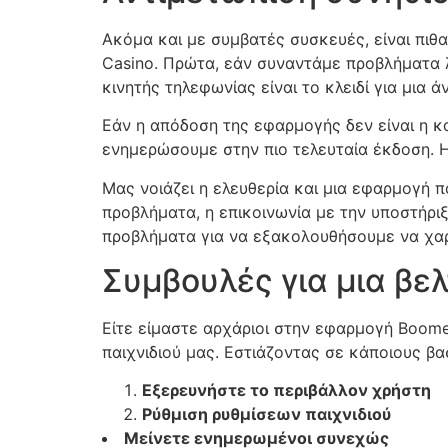
Ακόμα και με συμβατές συσκευές, είναι πι
Casino. Πρώτα, εάν συναντάμε προβλήματα λ
κινητής τηλεφωνίας είναι το κλειδί για μια ά
Εάν η απόδοση της εφαρμογής δεν είναι η 
ενημερώσουμε στην πιο τελευταία έκδοση. Η
Μας νοιάζει η ελευθερία και μια εφαρμογή π
προβλήματα, η επικοινωνία με την υποστήρι
προβλήματα για να εξακολουθήσουμε να χαρ
Συμβουλές για μια βελ
Είτε είμαστε αρχάριοι στην εφαρμογή Boome
παιχνιδιού μας. Εστιάζοντας σε κάποιους β
Εξερευνήστε το περιβάλλον χρήστη
Ρύθμιση ρυθμίσεων παιχνιδιού
Μείνετε ενημερωμένοι συνεχώς