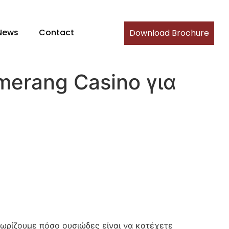
News
Contact
Download Brochure
merang Casino για
νωρίζουμε πόσο ουσιώδες είναι να κατέχετε