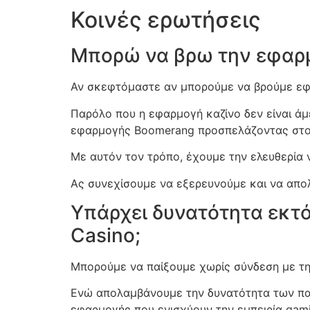
Κοινές ερωτήσεις
Μπορώ να βρω την εφαρμ
Αν σκεφτόμαστε αν μπορούμε να βρούμε εφ
Παρόλο που η εφαρμογή καζίνο δεν είναι ά
εφαρμογής Boomerang προσπελάζοντας στον
Με αυτόν τον τρόπο, έχουμε την ελευθερία ν
Ας συνεχίσουμε να εξερευνούμε και να απο
Υπάρχει δυνατότητα εκτ
Casino;
Μπορούμε να παίξουμε χωρίς σύνδεση με τ
Ενώ απολαμβάνουμε την δυνατότητα των παιχ
εφαρμογής που ενισχύουν την εμπειρία gamin