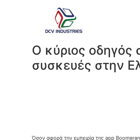
Ο κύριος οδηγός 
συσκευές στην Ε
Όσον αφορά την εμπειρία της app Boomeran