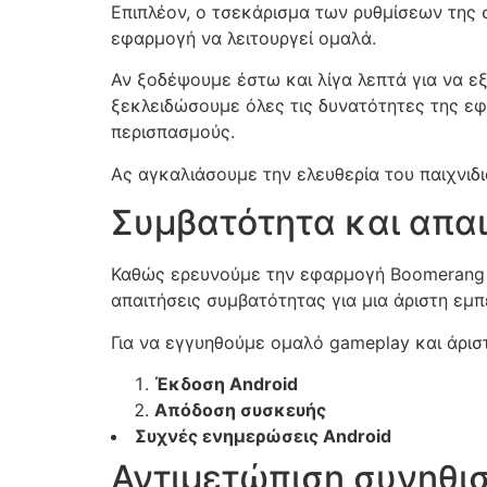
Επιπλέον, ο τσεκάρισμα των ρυθμίσεων της 
εφαρμογή να λειτουργεί ομαλά.
Αν ξοδέψουμε έστω και λίγα λεπτά για να ε
ξεκλειδώσουμε όλες τις δυνατότητες της εφ
περισπασμούς.
Ας αγκαλιάσουμε την ελευθερία του παιχνιδι
Συμβατότητα και απαι
Καθώς ερευνούμε την εφαρμογή Boomerang C
απαιτήσεις συμβατότητας για μια άριστη εμπε
Για να εγγυηθούμε ομαλό gameplay και άρισ
Έκδοση Android
Απόδοση συσκευής
Συχνές ενημερώσεις Android
Αντιμετώπιση συνηθ