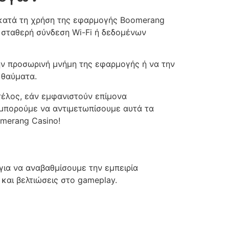
 κατά τη χρήση της εφαρμογής Boomerang
 σταθερή σύνδεση Wi-Fi ή δεδομένων
ην προσωρινή μνήμη της εφαρμογής ή να την
 θαύματα.
 τέλος, εάν εμφανιστούν επίμονα
, μπορούμε να αντιμετωπίσουμε αυτά τα
merang Casino!
για να αναβαθμίσουμε την εμπειρία
και βελτιώσεις στο gameplay.