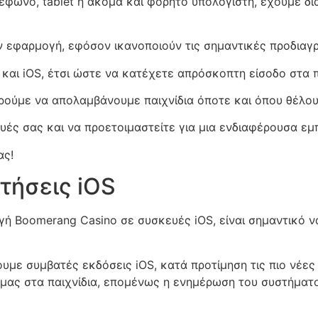
έφωνο, tablet ή ακόμα και φορητό υπολογιστή, έχουμε δια
ν εφαρμογή, εφόσον ικανοποιούν τις σημαντικές προδιαγ
 και iOS, έτσι ώστε να κατέχετε απρόσκοπτη είσοδο στα
ρούμε να απολαμβάνουμε παιχνίδια όποτε και όπου θέλου
υές σας και να προετοιμαστείτε για μια ενδιαφέρουσα εμπ
ας!
τήσεις iOS
γή Boomerang Casino σε συσκευές iOS, είναι σημαντικό να
υμε συμβατές εκδόσεις iOS, κατά προτίμηση τις πιο νέες
ία μας στα παιχνίδια, επομένως η ενημέρωση του συστήμα