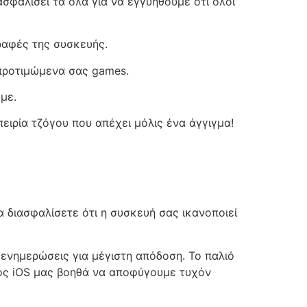
σφαλίσει τα όλα για να εγγυηθούμε ότι όλοι
ραφές της συσκευής.
 προτιμώμενα σας games.
με.
ειρία τζόγου που απέχει μόλις ένα άγγιγμα!
 διασφαλίσετε ότι η συσκευή σας ικανοποιεί
 ενημερώσεις για μέγιστη απόδοση. Το παλιό
τος iOS μας βοηθά να αποφύγουμε τυχόν