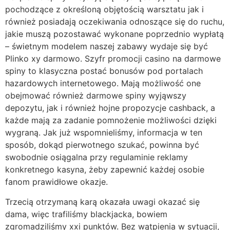
pochodzące z określoną objętością warsztatu jak i
również posiadają oczekiwania odnoszące się do ruchu,
jakie muszą pozostawać wykonane poprzednio wypłatą
– świetnym modelem naszej zabawy wydaje się być
Plinko xy darmowo. Szyfr promocji casino na darmowe
spiny to klasyczna postać bonusów pod portalach
hazardowych internetowego. Mają możliwość one
obejmować również darmowe spiny wyjąwszy
depozytu, jak i również hojne propozycje cashback, a
każde mają za zadanie pomnożenie możliwości dzięki
wygraną. Jak już wspomnieliśmy, informacja w ten
sposób, dokąd pierwotnego szukać, powinna być
swobodnie osiągalna przy regulaminie reklamy
konkretnego kasyna, żeby zapewnić każdej osobie
fanom prawidłowe okazje.
Trzecią otrzymaną karą okazała uwagi okazać się
dama, więc trafiliśmy blackjacka, bowiem
zgromadziliśmy xxi punktów. Bez wątpienia w sytuacji,