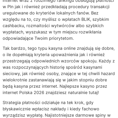
internet wraz z rodzimego rankingu obsługują płatności
w Pln jak i również przedkładają procedury transakcji
uregulowane do kryteriów lokalnych fanów. Bez
względu na to, czy myślisz o wpłatach BLIK, szybkim
cashbacku, rozmaitości wytwórców albo szybkich
wypłatach, wyszukasz w tym miejscu rozwikłania
odpowiadające Twoim priorytetom.
Tak bardzo, tego typu kasyna online znajdują się dobre,
o ile dopełniają kryteria upoważnienia jak i również
przestrzegają odpowiednich wzorców spokoju. Każdy z
was rozpoczynających historię spośród kasynami
sieciowy, jak również osoby, znające w tej chwili hazard
wielokrotnie zastanawiają się w jakim stopniu dobre
będą kasyna przez internet. Najlepsze kasyno przez
internet Polska 2026 znajdziesz naturalnie tutaj!
Strategia płatności odziałuje na tek krok, gdy
błyskawicznie wpłacisz nakłady i kiedy fachowo
wyrządzisz wypłatę. Najistotniejsze darmowe spiny w