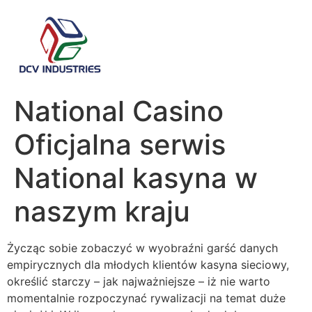
National Casino
Oficjalna serwis
National kasyna w
naszym kraju
Życząc sobie zobaczyć w wyobraźni garść danych
empirycznych dla młodych klientów kasyna sieciowy,
określić starczy – jak najważniejsze – iż nie warto
momentalnie rozpoczynać rywalizacji na temat duże