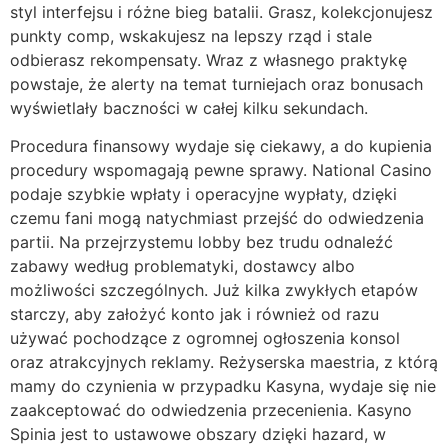
styl interfejsu i różne bieg batalii. Grasz, kolekcjonujesz
punkty comp, wskakujesz na lepszy rząd i stale
odbierasz rekompensaty. Wraz z własnego praktykę
powstaje, że alerty na temat turniejach oraz bonusach
wyświetlały baczności w całej kilku sekundach.
Procedura finansowy wydaje się ciekawy, a do kupienia
procedury wspomagają pewne sprawy. National Casino
podaje szybkie wpłaty i operacyjne wypłaty, dzięki
czemu fani mogą natychmiast przejść do odwiedzenia
partii. Na przejrzystemu lobby bez trudu odnaleźć
zabawy według problematyki, dostawcy albo
możliwości szczególnych. Już kilka zwykłych etapów
starczy, aby założyć konto jak i również od razu
używać pochodzące z ogromnej ogłoszenia konsol
oraz atrakcyjnych reklamy. Reżyserska maestria, z którą
mamy do czynienia w przypadku Kasyna, wydaje się nie
zaakceptować do odwiedzenia przecenienia. Kasyno
Spinia jest to ustawowe obszary dzięki hazard, w