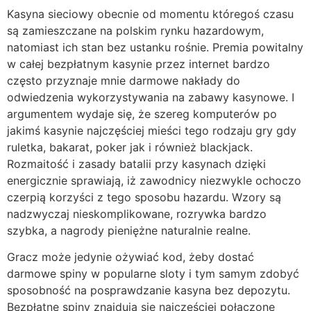
Kasyna sieciowy obecnie od momentu któregoś czasu
są zamieszczane na polskim rynku hazardowym,
natomiast ich stan bez ustanku rośnie. Premia powitalny
w całej bezpłatnym kasynie przez internet bardzo
często przyznaje mnie darmowe nakłady do
odwiedzenia wykorzystywania na zabawy kasynowe. I
argumentem wydaje się, że szereg komputerów po
jakimś kasynie najczęściej mieści tego rodzaju gry gdy
ruletka, bakarat, poker jak i również blackjack.
Rozmaitość i zasady batalii przy kasynach dzięki
energicznie sprawiają, iż zawodnicy niezwykle ochoczo
czerpią korzyści z tego sposobu hazardu. Wzory są
nadzwyczaj nieskomplikowane, rozrywka bardzo
szybka, a nagrody pieniężne naturalnie realne.
Gracz może jedynie ożywiać kod, żeby dostać
darmowe spiny w popularne sloty i tym samym zdobyć
sposobność na posprawdzanie kasyna bez depozytu.
Bezpłatne spiny znajdują się najczęściej połączone