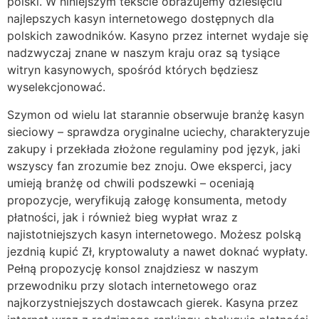
polski. W niniejszym tekście obrazujemy dziesięciu
najlepszych kasyn internetowego dostępnych dla
polskich zawodników. Kasyno przez internet wydaje się
nadzwyczaj znane w naszym kraju oraz są tysiące
witryn kasynowych, spośród których będziesz
wyselekcjonować.
Szymon od wielu lat starannie obserwuje branżę kasyn
sieciowy – sprawdza oryginalne uciechy, charakteryzuje
zakupy i przekłada złożone regulaminy pod język, jaki
wszyscy fan zrozumie bez znoju. Owe eksperci, jacy
umieją branżę od chwili podszewki – oceniają
propozycje, weryfikują załogę konsumenta, metody
płatności, jak i również bieg wypłat wraz z
najistotniejszych kasyn internetowego. Możesz polską
jezdnią kupić Zł, kryptowaluty a nawet doknać wypłaty.
Pełną propozycję konsol znajdziesz w naszym
przewodniku przy slotach internetowego oraz
najkorzystniejszych dostawcach gierek. Kasyna przez