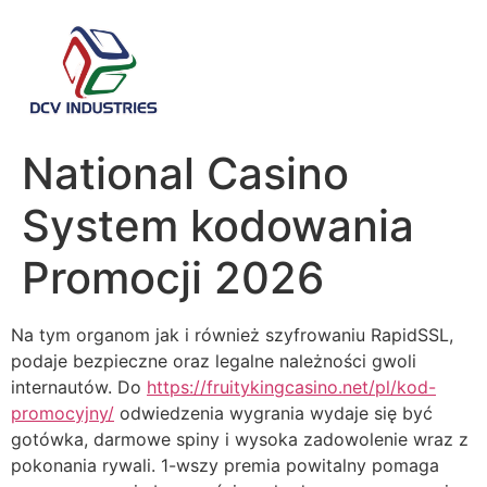
National Casino ️
System kodowania
Promocji 2026
Na tym organom jak i również szyfrowaniu RapidSSL,
podaje bezpieczne oraz legalne należności gwoli
internautów. Do
https://fruitykingcasino.net/pl/kod-
promocyjny/
odwiedzenia wygrania wydaje się być
gotówka, darmowe spiny i wysoka zadowolenie wraz z
pokonania rywali. 1-wszy premia powitalny pomaga