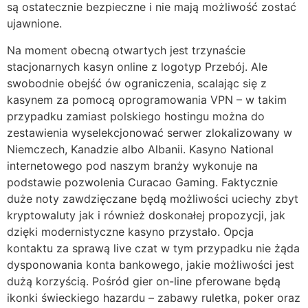
są ostatecznie bezpieczne i nie mają możliwość zostać
ujawnione.
Na moment obecną otwartych jest trzynaście
stacjonarnych kasyn online z logotyp Przebój. Ale
swobodnie obejść ów ograniczenia, scalając się z
kasynem za pomocą oprogramowania VPN – w takim
przypadku zamiast polskiego hostingu można do
zestawienia wyselekcjonować serwer zlokalizowany w
Niemczech, Kanadzie albo Albanii. Kasyno National
internetowego pod naszym branży wykonuje na
podstawie pozwolenia Curacao Gaming. Faktycznie
duże noty zawdzięczane będą możliwości uciechy zbyt
kryptowaluty jak i również doskonałej propozycji, jak
dzięki modernistyczne kasyno przystało. Opcja
kontaktu za sprawą live czat w tym przypadku nie żąda
dysponowania konta bankowego, jakie możliwości jest
dużą korzyścią. Pośród gier on-line pferowane będą
ikonki świeckiego hazardu – zabawy ruletka, poker oraz