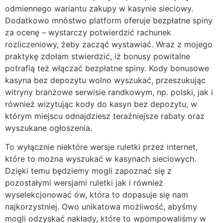
odmiennego wariantu zakupy w kasynie sieciowy.
Dodatkowo mnóstwo platform oferuje bezpłatne spiny
za ocenę – wystarczy potwierdzić rachunek
rozliczeniowy, żeby zacząć wystawiać. Wraz z mojego
praktykę zdołam stwierdzić, iż bonusy powitalne
potrafią też włączać bezpłatne spiny. Kody bonusowe
kasyna bez depozytu wolno wyszukać, przeszukując
witryny branżowe serwisie randkowym, np. polski, jak i
również wizytując kody do kasyn bez depozytu, w
którym miejscu odnajdziesz teraźniejsze rabaty oraz
wyszukane ogłoszenia.
To wyłącznie niektóre wersje ruletki przez internet,
które to można wyszukać w kasynach sieciowych.
Dzięki temu będziemy mogli zapoznać się z
pozostałymi wersjami ruletki jak i również
wyselekcjonować ów, która to dopasuje się nam
najkorzystniej. Owo unikatowa możliwość, abyśmy
mogli odzyskać nakłady, które to wpompowaliśmy w