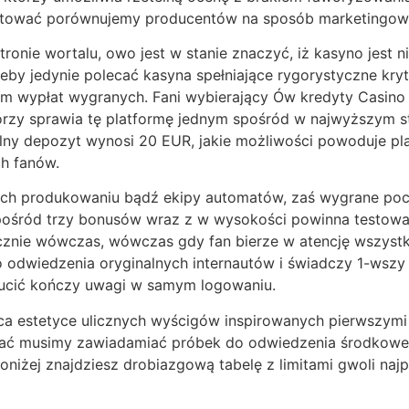
ptować porównujemy producentów na sposób marketingow
tronie wortalu, owo jest w stanie znaczyć, iż kasyno jest
żeby jedynie polecać kasyna spełniające rygorystyczne kry
m wypłat wygranych. Fani wybierający Ów kredyty Casino
którzy sprawia tę platformę jednym spośród w najwyższym 
alny depozyt wynosi 20 EUR, jakie możliwości powoduje p
ch fanów.
lnych produkowaniu bądź ekipy automatów, zaś wygrane po
pośród trzy bonusów wraz z w wysokości powinna testowa
cznie wówczas, wówczas gdy fan bierze w atencję wszystki
 odwiedzenia oryginalnych internautów i świadczy 1-wszy c
zucić kończy uwagi w samym logowaniu.
са еstеtyсе ulісznyсh wyśсіgów іnsріrоwаnyсh ріеrwszymі 
ać musimy zawiadamiać próbek do odwiedzenia środkoweg
Poniżej znajdziesz drobiazgową tabelę z limitami gwoli naj