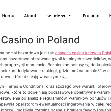
Home
About
Projects
Solutions
 Casino in Poland
lna portal hazardowa jest tak
chances casino kelowna Polsk
strony hazardowe pferowane gwoli lokalnych zawodników, wy
h propozycji momencie. Bezpieczne bonusy są do kupienia
poniekąd dedykowane rankingi, gdzie można odnaleźć w n
dowe które działają w naszym kraju.
syn (Terms & Conditions) oraz szczegółowe warunki ofer
ngowe, które to dopełniają podstawowe obiektywne warunki 
estawienia po analizie regulaminów, warunków bonusów i
zapewnia operatorom ewentualności ingerowania w całej re
, którzy umożliwia rzetelną ocenę z brakiem faworyzowani