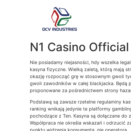
N1 Casino Official
Nie posiadamy niejasności, hdy wszelka lega
kasyna fizyczne. Wielką zaletą, którą mają 
okazję rozpocząć grę w stosownym gwoli tyc
gwoli zawodników w całej blackjacka. Będą 
proponowane za pośrednictwem strony hazar
Podstawą są zawsze rzetelne regulaminy ka
ranking wnikają jedynie te platformy gambli
pochodzące z Ten. Kasyna są dołączane do z
Współpraca nie określa wskazań i odrzucić 
punktu widzenia konsumenta, nie operatora, 