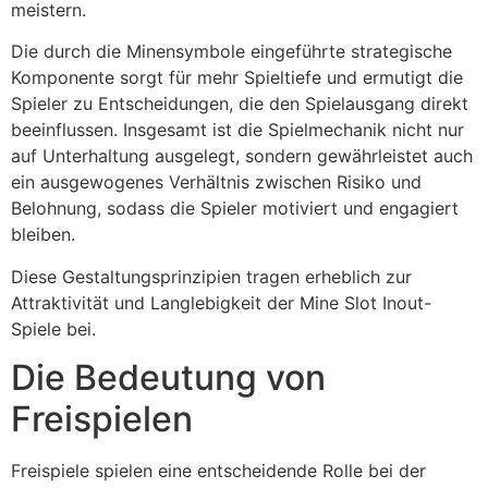
meistern.
Die durch die Minensymbole eingeführte strategische
Komponente sorgt für mehr Spieltiefe und ermutigt die
Spieler zu Entscheidungen, die den Spielausgang direkt
beeinflussen. Insgesamt ist die Spielmechanik nicht nur
auf Unterhaltung ausgelegt, sondern gewährleistet auch
ein ausgewogenes Verhältnis zwischen Risiko und
Belohnung, sodass die Spieler motiviert und engagiert
bleiben.
Diese Gestaltungsprinzipien tragen erheblich zur
Attraktivität und Langlebigkeit der Mine Slot Inout-
Spiele bei.
Die Bedeutung von
Freispielen
Freispiele spielen eine entscheidende Rolle bei der