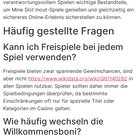
verantwortungsvollem Spielen wichtige Bestandteile,
um Mine Slot Inout-Spiele genießen und gleichzeitig ein
sichereres Online-Erlebnis sicherstellen zu können.
Häufig gestellte Fragen
Kann ich Freispiele bei jedem
Spiel verwenden?
Freispiele bieten zwar spannende Gewinnchancen, sind
aber nicht
https://www.wikidata.org/wiki/Q61140282
in
allen Spielen nutzbar. Spieler sollten daher immer die
Spielbedingungen überprüfen, da bestimmte
Einschränkungen oft nur für spezielle Titel oder
Kategorien im Casino gelten.
Wie häufig wechseln die
Willkommensboni?