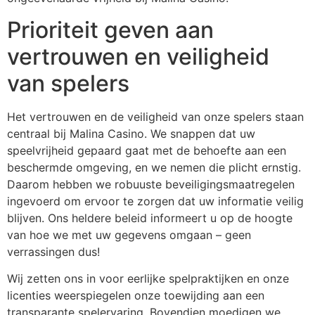
Prioriteit geven aan
vertrouwen en veiligheid
van spelers
Het vertrouwen en de veiligheid van onze spelers staan
centraal bij Malina Casino. We snappen dat uw
speelvrijheid gepaard gaat met de behoefte aan een
beschermde omgeving, en we nemen die plicht ernstig.
Daarom hebben we robuuste beveiligingsmaatregelen
ingevoerd om ervoor te zorgen dat uw informatie veilig
blijven. Ons heldere beleid informeert u op de hoogte
van hoe we met uw gegevens omgaan – geen
verrassingen dus!
Wij zetten ons in voor eerlijke spelpraktijken en onze
licenties weerspiegelen onze toewijding aan een
transparante spelervaring. Bovendien moedigen we