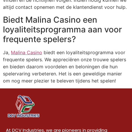
vinden en de richtlijnen volgen. Indien nodig kunnen we
altijd contact opnemen met de klantendienst voor hulp.
Biedt Malina Casino een
loyaliteitsprogramma aan voor
frequente spelers?
Ja,
Malina Casino
biedt een loyaliteitsprogramma voor
frequente spelers. We appreciëren onze trouwe spelers
en bieden daarom voordelen en beloningen die hun
spelervaring verbeteren. Het is een geweldige manier
om nog meer plezier te beleven tijdens het spelen!
At DCV Industries, we are pioneers in providing