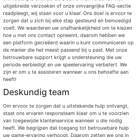
uitgebreide verzoeken of onze omvangrijke FAQ-sectie
raadpleegt, wij staan voor u klaar. Ons doel is ervoor te
zorgen dat u zich bij elke stap gesteund en bemoedigd
voelt. We waarderen uw onafhankelijkheid om te kiezen
hoe u met ons contact opneemt, daarom hebben we
een platform gecreëerd waarin u kunt communiceren op
de manier die het meest passend bij u past. Met onze
betrouwbare support krijgt u ondersteuning die uw
periode eerbiedigt en uw speelervaring verbetert. We
zijn er om u te assisteren wanneer u ons behoefte aan
heeft!
Deskundig team
Om ervoor te zorgen dat u uitstekende hulp ontvangt,
staat ons ervaren responsteam klaar om u te voorzien
van toegewijde klantenservice wanneer u die nodig
heeft. We begrijpen dat toegang tot betrouwbare hulp
uw game-ervaring verhoogt. Daarom zetten we ons in