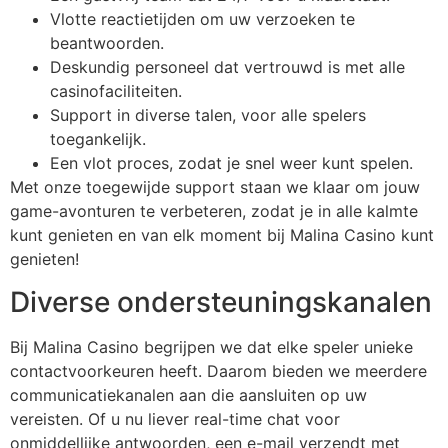
Vlotte reactietijden om uw verzoeken te
beantwoorden.
Deskundig personeel dat vertrouwd is met alle
casinofaciliteiten.
Support in diverse talen, voor alle spelers
toegankelijk.
Een vlot proces, zodat je snel weer kunt spelen.
Met onze toegewijde support staan we klaar om jouw
game-avonturen te verbeteren, zodat je in alle kalmte
kunt genieten en van elk moment bij Malina Casino kunt
genieten!
Diverse ondersteuningskanalen
Bij Malina Casino begrijpen we dat elke speler unieke
contactvoorkeuren heeft. Daarom bieden we meerdere
communicatiekanalen aan die aansluiten op uw
vereisten. Of u nu liever real-time chat voor
onmiddellijke antwoorden, een e-mail verzendt met