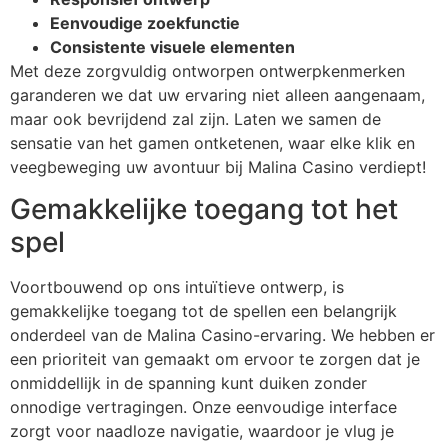
Eenvoudige zoekfunctie
Consistente visuele elementen
Met deze zorgvuldig ontworpen ontwerpkenmerken
garanderen we dat uw ervaring niet alleen aangenaam,
maar ook bevrijdend zal zijn. Laten we samen de
sensatie van het gamen ontketenen, waar elke klik en
veegbeweging uw avontuur bij Malina Casino verdiept!
Gemakkelijke toegang tot het
spel
Voortbouwend op ons intuïtieve ontwerp, is
gemakkelijke toegang tot de spellen een belangrijk
onderdeel van de Malina Casino-ervaring. We hebben er
een prioriteit van gemaakt om ervoor te zorgen dat je
onmiddellijk in de spanning kunt duiken zonder
onnodige vertragingen. Onze eenvoudige interface
zorgt voor naadloze navigatie, waardoor je vlug je