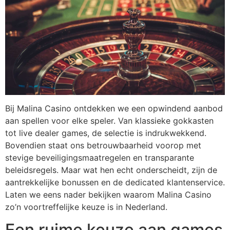
Bij Malina Casino ontdekken we een opwindend aanbod
aan spellen voor elke speler. Van klassieke gokkasten
tot live dealer games, de selectie is indrukwekkend.
Bovendien staat ons betrouwbaarheid voorop met
stevige beveiligingsmaatregelen en transparante
beleidsregels. Maar wat hen echt onderscheidt, zijn de
aantrekkelijke bonussen en de dedicated klantenservice.
Laten we eens nader bekijken waarom Malina Casino
zo’n voortreffelijke keuze is in Nederland.
Een ruime keuze aan games