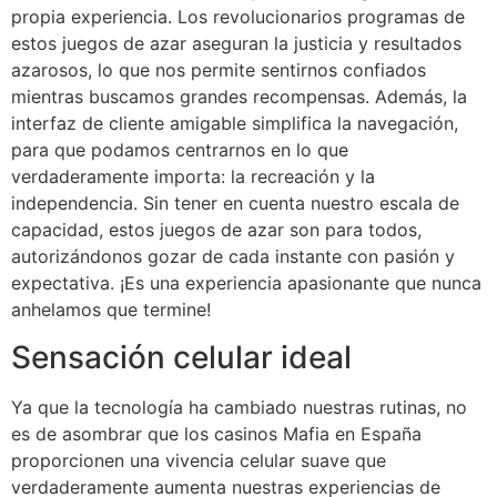
propia experiencia. Los revolucionarios programas de
estos juegos de azar aseguran la justicia y resultados
azarosos, lo que nos permite sentirnos confiados
mientras buscamos grandes recompensas. Además, la
interfaz de cliente amigable simplifica la navegación,
para que podamos centrarnos en lo que
verdaderamente importa: la recreación y la
independencia. Sin tener en cuenta nuestro escala de
capacidad, estos juegos de azar son para todos,
autorizándonos gozar de cada instante con pasión y
expectativa. ¡Es una experiencia apasionante que nunca
anhelamos que termine!
Sensación celular ideal
Ya que la tecnología ha cambiado nuestras rutinas, no
es de asombrar que los casinos Mafia en España
proporcionen una vivencia celular suave que
verdaderamente aumenta nuestras experiencias de