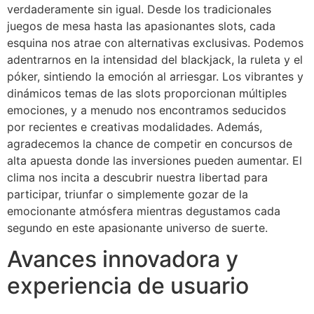
verdaderamente sin igual. Desde los tradicionales
juegos de mesa hasta las apasionantes slots, cada
esquina nos atrae con alternativas exclusivas. Podemos
adentrarnos en la intensidad del blackjack, la ruleta y el
póker, sintiendo la emoción al arriesgar. Los vibrantes y
dinámicos temas de las slots proporcionan múltiples
emociones, y a menudo nos encontramos seducidos
por recientes e creativas modalidades. Además,
agradecemos la chance de competir en concursos de
alta apuesta donde las inversiones pueden aumentar. El
clima nos incita a descubrir nuestra libertad para
participar, triunfar o simplemente gozar de la
emocionante atmósfera mientras degustamos cada
segundo en este apasionante universo de suerte.
Avances innovadora y
experiencia de usuario