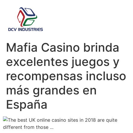
Mafia Casino brinda
excelentes juegos y
recompensas incluso
más grandes en
España