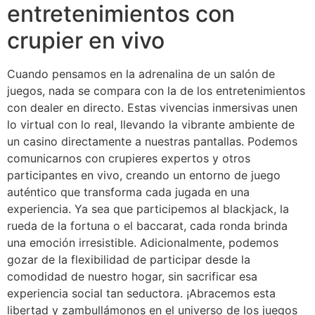
entretenimientos con
crupier en vivo
Cuando pensamos en la adrenalina de un salón de
juegos, nada se compara con la de los entretenimientos
con dealer en directo. Estas vivencias inmersivas unen
lo virtual con lo real, llevando la vibrante ambiente de
un casino directamente a nuestras pantallas. Podemos
comunicarnos con crupieres expertos y otros
participantes en vivo, creando un entorno de juego
auténtico que transforma cada jugada en una
experiencia. Ya sea que participemos al blackjack, la
rueda de la fortuna o el baccarat, cada ronda brinda
una emoción irresistible. Adicionalmente, podemos
gozar de la flexibilidad de participar desde la
comodidad de nuestro hogar, sin sacrificar esa
experiencia social tan seductora. ¡Abracemos esta
libertad y zambullámonos en el universo de los juegos