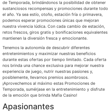
de Temporada, brindándonos la posibilidad de obtener
sustanciosos recompensas y promociones durante todo
el año. Ya sea estío, otoño, estación fría o primavera,
podemos esperar promociones únicas que mejoran
nuestra vivencia lúdica. Con cada cambio de estación,
retos frescos, giros gratis y bonificaciones equivalentes
mantienen la diversión fresca y emocionante.
Tenemos la autonomía de descubrir diferentes
entretenimientos y maximizar nuestras beneficios
durante estas ofertas por tiempo limitado. Cada oferta
nos brinda una chance exclusiva para mejorar nuestra
experiencia de juego, nutrir nuestras pasiones y,
posiblemente, llevarnos premios asombrosos.
¡Aprovechemos al máximo estas Promociones de
Temporada, sumérjase en la entretenimiento y disfrute
de la emoción que brinda Mafia Casino!
Apasionantes