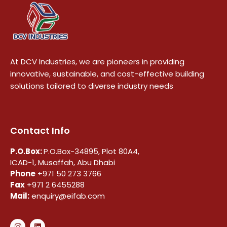
At DCV Industries, we are pioneers in providing
innovative, sustainable, and cost-effective building
solutions tailored to diverse industry needs
Contact Info
P.O.Box:
P.O.Box-34895, Plot 80A4,
ICAD-1, Musaffah, Abu Dhabi
Phone
+971 50 273 3766
Fax
+971 2 6455288
Mail:
enquiry@eifab.com