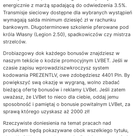
energicznie z marżą spadającą do odwiedzenia 3.5%.
Transmisje sieciowy dostępne dla wybranych wystąpień
wymagają salda minimum dziesięć zł w rachunku
bankowym. Długoterminowe szkolenie pferowane pod
króla Własny (Legion 2.50), spadkowiczów czy mistrza
strzelców.
Drobiazgowy dok każdego bonusów znajdziesz w
naszym tekście o kodzie promocyjnym LVBET. Jeśli w
czasie zapisu wprowadziszwkroczysz system
kodowania PREZENTLV, owe zdobędziesz 4401 Pln. By
powiększyć swą okazję w wygraną, wolno zbadać
bieżącą ofertę bonusów i reklamy LVBet. Jeśli zatem
uważasz, że LVBet to nieco dla ciebie, oddaj jemu
sposobność i pamiętaj o bonusie powitalnym LVBet, za
sprawą którego uzyskasz aż 2000 zł!
Rzeczywiste doniesienia na temat pracach nad
produktem będą pokazywane obok wszelkiego tytułu,