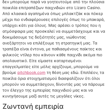
δεν μπορούμε παρά να γοητευτούμε από την πλούσια
ποικιλία επιτραπέζιων παιχνιδιών στο Lizaro Casino.
Από κλασικά αγαπημένα όπως μπλακτζάκ και πόκερ
μέχρι πιο ενδιαφέρουσες επιλογές όπως το μπακαρά,
υπάρχει κάτι για όλους. Μας αρέσει ο τρόπος που η
ατμόσφαιρα μας προσκαλεί να συμμετάσχουμε και να
δοκιμάσουμε τις δεξιότητές μας, νιώθοντας
ανεξάρτητοι να επιλέξουμε τη στρατηγική μας. Τα
τραπέζια είναι έντονα, με παθιασμένους παίκτες και
φιλικούς ντίλερ που κάνουν κάθε παιχνίδι ακόμα πιο
απολαυστικό. Είτε είμαστε καταρτισμένοι
επαγγελματίες είτε μόλις αρχίζουμε, μπορούμε να
βρούμε
pitchbook.com
τη θέση μας εδώ. Επιπλέον, τα
ποικίλα όρια στοιχηματισμού διασφαλίζουν ότι όλοι
μπορούν να συμμετάσχουν, δίνοντάς μας να πάρουμε
τον έλεγχο της εμπειρίας παιχνιδιού μας και να
κυνηγήσουμε μαζί αυτές τις μεγάλες νίκες.
Ζωντανή εμπειρία