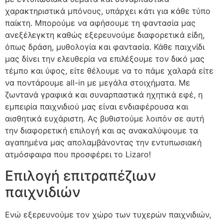
χαρακτηριστικά μπόνους, υπάρχει κάτι για κάθε τύπο
παίκτη. Μπορούμε να αφήσουμε τη φαντασία μας
ανεξέλεγκτη καθώς εξερευνούμε διαφορετικά είδη,
όπως δράση, μυθολογία και φαντασία. Κάθε παιχνίδι
μας δίνει την ελευθερία να επιλέξουμε τον δικό μας
τέμπο και ύφος, είτε θέλουμε να το πάμε χαλαρά είτε
να ποντάρουμε all-in με μεγάλα στοιχήματα. Με
ζωντανά γραφικά και συναρπαστικά ηχητικά εφέ, η
εμπειρία παιχνιδιού μας είναι ενδιαφέρουσα και
αισθητικά ευχάριστη. Ας βυθιστούμε λοιπόν σε αυτή
την διαφορετική επιλογή και ας ανακαλύψουμε τα
αγαπημένα μας απολαμβάνοντας την εντυπωσιακή
ατμόσφαιρα που προσφέρει το Lizaro!
Επιλογή επιτραπέζιων
παιχνιδιών
Ενώ εξερευνούμε τον χώρο των τυχερών παιχνιδιών,