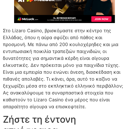
Στο Lizaro Casino, βρισκόμαστε στην κέντρο της
Ελλάδας, όπου η αύρα σφύζει από πάθος και
προσμονή. Με πάνω από 200 κουλοχέρηδες και μια
εντυπωσιακή ποικιλία τραπεζιών παιχνιδιών, οι
δυνατότητες για σημαντικά κέρδη είναι σίγουρα
ελκυστικές. Δεν πρόκειται μόνο για παιχνίδια τύχης.
Είναι μια εμπειρία που ενώνει άνεση, διασκέδαση και
πιθανές απολαβές. Τι κάνει, άρα, αυτό το καζίνο να
ξεχωρίζει μέσα στο εκπληκτικό ελληνικό περιβάλλον;
Ας ανακαλύψουμε τα συναρπαστικά στοιχεία που
καθιστούν το Lizaro Casino ένα μέρος που είναι
απαραίτητο σίγουρα να επισκεφτείτε.
Ζήστε τη έντονη