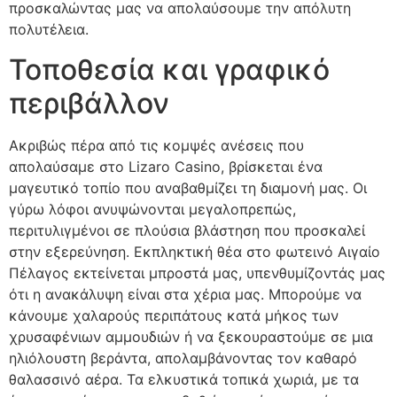
προσκαλώντας μας να απολαύσουμε την απόλυτη
πολυτέλεια.
Τοποθεσία και γραφικό
περιβάλλον
Ακριβώς πέρα από τις κομψές ανέσεις που
απολαύσαμε στο Lizaro Casino, βρίσκεται ένα
μαγευτικό τοπίο που αναβαθμίζει τη διαμονή μας. Οι
γύρω λόφοι ανυψώνονται μεγαλοπρεπώς,
περιτυλιγμένοι σε πλούσια βλάστηση που προσκαλεί
στην εξερεύνηση. Εκπληκτική θέα στο φωτεινό Αιγαίο
Πέλαγος εκτείνεται μπροστά μας, υπενθυμίζοντάς μας
ότι η ανακάλυψη είναι στα χέρια μας. Μπορούμε να
κάνουμε χαλαρούς περιπάτους κατά μήκος των
χρυσαφένιων αμμουδιών ή να ξεκουραστούμε σε μια
ηλιόλουστη βεράντα, απολαμβάνοντας τον καθαρό
θαλασσινό αέρα. Τα ελκυστικά τοπικά χωριά, με τα