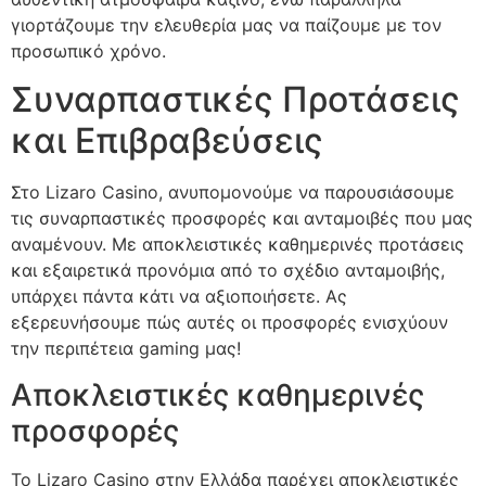
γιορτάζουμε την ελευθερία μας να παίζουμε με τον
προσωπικό χρόνο.
Συναρπαστικές Προτάσεις
και Επιβραβεύσεις
Στο Lizaro Casino, ανυπομονούμε να παρουσιάσουμε
τις συναρπαστικές προσφορές και ανταμοιβές που μας
αναμένουν. Με αποκλειστικές καθημερινές προτάσεις
και εξαιρετικά προνόμια από το σχέδιο ανταμοιβής,
υπάρχει πάντα κάτι να αξιοποιήσετε. Ας
εξερευνήσουμε πώς αυτές οι προσφορές ενισχύουν
την περιπέτεια gaming μας!
Αποκλειστικές καθημερινές
προσφορές
Το Lizaro Casino στην Ελλάδα παρέχει αποκλειστικές