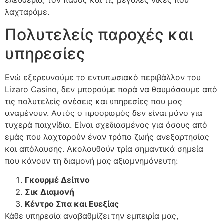
ελευθερία, τον πάθος και τις μεγάλες νίκες που
λαχταράμε.
Πολυτελείς παροχές και
υπηρεσίες
Ενώ εξερευνούμε το εντυπωσιακό περιβάλλον του
Lizaro Casino, δεν μπορούμε παρά να θαυμάσουμε από
τις πολυτελείς ανέσεις και υπηρεσίες που μας
αναμένουν. Αυτός ο προορισμός δεν είναι μόνο για
τυχερά παιχνίδια. Είναι σχεδιασμένος για όσους από
εμάς που λαχταρούν έναν τρόπο ζωής ανεξαρτησίας
και απόλαυσης. Ακολουθούν τρία σημαντικά σημεία
που κάνουν τη διαμονή μας αξιομνημόνευτη:
Γκουρμέ Δείπνο
Σικ Διαμονή
Κέντρο Σπα και Ευεξίας
Κάθε υπηρεσία αναβαθμίζει την εμπειρία μας,