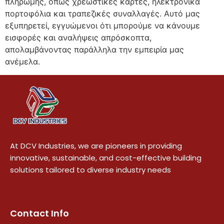
πληρωμής, όπως χρεωστικές κάρτες, ηλεκτρονικά
πορτοφόλια και τραπεζικές συναλλαγές. Αυτό μας
εξυπηρετεί, εγγυώμενοι ότι μπορούμε να κάνουμε
εισφορές και αναλήψεις απρόσκοπτα,
απολαμβάνοντας παράλληλα την εμπειρία μας
ανέμελα.
At DCV Industries, we are pioneers in providing
innovative, sustainable, and cost-effective building
solutions tailored to diverse industry needs
Contact Info