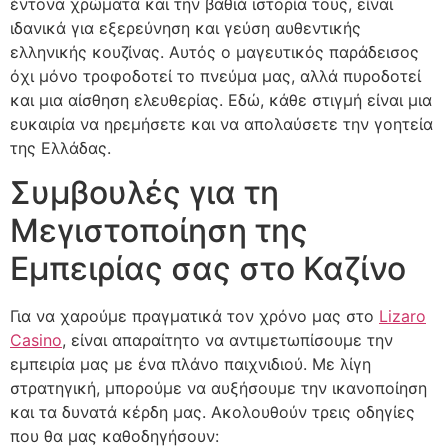
έντονα χρώματα και την βαθιά ιστορία τους, είναι
ιδανικά για εξερεύνηση και γεύση αυθεντικής
ελληνικής κουζίνας. Αυτός ο μαγευτικός παράδεισος
όχι μόνο τροφοδοτεί το πνεύμα μας, αλλά πυροδοτεί
και μια αίσθηση ελευθερίας. Εδώ, κάθε στιγμή είναι μια
ευκαιρία να ηρεμήσετε και να απολαύσετε την γοητεία
της Ελλάδας.
Συμβουλές για τη
Μεγιστοποίηση της
Εμπειρίας σας στο Καζίνο
Για να χαρούμε πραγματικά τον χρόνο μας στο
Lizaro
Casino
, είναι απαραίτητο να αντιμετωπίσουμε την
εμπειρία μας με ένα πλάνο παιχνιδιού. Με λίγη
στρατηγική, μπορούμε να αυξήσουμε την ικανοποίηση
και τα δυνατά κέρδη μας. Ακολουθούν τρεις οδηγίες
που θα μας καθοδηγήσουν: