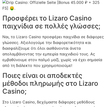
Προσφέρει το Lizaro Casino
παιχνίδια σε πολλές γλώσσες;
Ναι, το Lizaro Casino προσφέρει παιχνίδια σε διάφορες
γλώσσες. Αξιολογούμε την διαφορετικότητα και
διασφαλίζουμε ότι όλοι αισθάνονται άνετα
απολαμβάνοντας την εμπειρία παιχνιδιού τους. Ας
εμβαθύνουμε στον παλμό μαζί, χωρίς να έχει σημασία
από τη διάλεκτο που χρησιμοποιούμε!
Ποιες είναι οι αποδεκτές
μέθοδοι πληρωμής στο Lizaro
Casino;
Στο Lizaro Casino, δεχόμαστε διάφορες μεθόδους