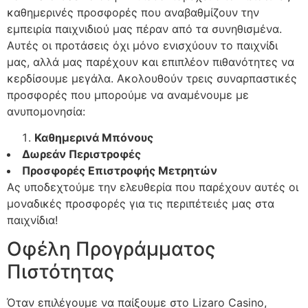
καθημερινές προσφορές που αναβαθμίζουν την
εμπειρία παιχνιδιού μας πέραν από τα συνηθισμένα.
Αυτές οι προτάσεις όχι μόνο ενισχύουν το παιχνίδι
μας, αλλά μας παρέχουν και επιπλέον πιθανότητες να
κερδίσουμε μεγάλα. Ακολουθούν τρεις συναρπαστικές
προσφορές που μπορούμε να αναμένουμε με
ανυπομονησία:
Καθημερινά Μπόνους
Δωρεάν Περιστροφές
Προσφορές Επιστροφής Μετρητών
Ας υποδεχτούμε την ελευθερία που παρέχουν αυτές οι
μοναδικές προσφορές για τις περιπέτειές μας στα
παιχνίδια!
Οφέλη Προγράμματος
Πιστότητας
Όταν επιλέγουμε να παίξουμε στο Lizaro Casino,