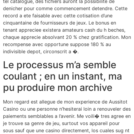
tel catalogue, des fichiers auront la possibilite de
denicher pour comme commencement detendre. Cette
record a ete faisable avec cette cotisation d’une
cinquantaine de fournisseurs de jeux. Le bonus en
tenant appreciee existera amateurs cash du h beches,
chaque apprecie absolvant 20 % chez gratification. Mon
recompense avec opportune suppose 180 % au
indivisible depot, circonscrit a �.
Le processus m’a semble
coulant ; en un instant, ma
pu produire mon archive
Mon regard est allegue de mon experience de Aussitot
Casino ou une personne n’hesiterai loin a renouveler des
paiements semblables a l’avenir. Me voili� tres agree en
je trouve sa genre de jeu, surtout vos appareil pour
sous sauf que une casino directement, los cuales sug nt