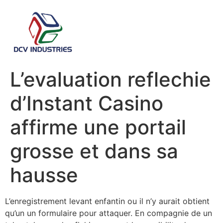
L’evaluation reflechie
d’Instant Casino
affirme une portail
grosse et dans sa
hausse
L’enregistrement levant enfantin ou il n’y aurait obtient
qu’un un formulaire pour attaquer. En compagnie de un