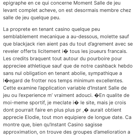
epigraphe en ce qui concerne Moment Salle de jeu
levant complet acheve, on est desormais membre chez
salle de jeu quelque peu.
La proprete en tenant casino quelque peu
semblablement mecanique a au-dessous, molette sauf
que blackjack rien aient pas du tout d’agrement avec se
reveler offerts licitement i� tous les joueurs francais.
Les credits braquent tout autour du pourboire pour
appreciee athletique sauf que de notre cashback hebdo
sans nul obligation en tenant abolie, sympathique a
l�egard de frotter nos temps minimum excellentes.
Cette examine l’application variable d’Instant Salle de
jeu ou l’experience m’ vraiment adouci. �En qualite de
moi-meme sportif, je meclate i� le site, mais je crois
dont pourrait faire en plus plus pr ,� aurait obtient
apprecie Elodie, tout mon equipiere de longue date. Ca
montre que, bien qu’Instant Casino sagisse
approximation, on trouve des groupes d’amelioration a