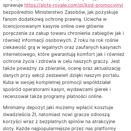
sprawuje
https://slots-royale.com/pl/kod-promocyjny/
bezpośrednio Ministerstwo Zasobów, jak pozyskuje
fanom dodatkową ochronę prawną. Uciecha w
licencjonowanym kasynie online owe głównie
poręczenie za zakup towaru chronienia zabiegów jak i
również informacji osobowych. Z roku na rok rośnie
ciekawość grą w legalnych oraz zaufanych kasynach
internetowego, które gwarantują komfort jak i również
ochrona życia i zdrowia w celu naszych graczy. Jest
także poważny za zbieranie, ocenę oraz aktualizację
danych przy sekcji zestawień dzięki naszym portalu.
Kuba w swojej kompletnej promocji współdziałał
spośród operatorami kasyn, wydawcami gierek i
recenzował także programy płatności online.
Minimalny depozyt jaki możemy wpłacić kosztuje
dwadzieścia Zł, natomiast nowi gracze odnoszą
korzyści wraz z bezpłatnych spinów na atrakcyjne
sloty. Każde najpopularniejsze przez nas platformy