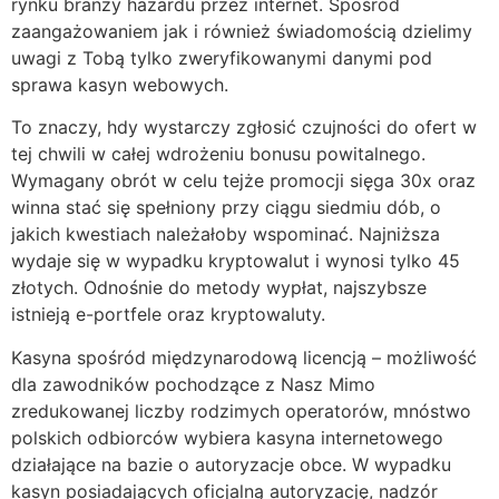
rynku branży hazardu przez internet. Spośród
zaangażowaniem jak i również świadomością dzielimy
uwagi z Tobą tylko zweryfikowanymi danymi pod
sprawa kasyn webowych.
To znaczy, hdy wystarczy zgłosić czujności do ofert w
tej chwili w całej wdrożeniu bonusu powitalnego.
Wymagany obrót w celu tejże promocji sięga 30x oraz
winna stać się spełniony przy ciągu siedmiu dób, o
jakich kwestiach należałoby wspominać. Najniższa
wydaje się w wypadku kryptowalut i wynosi tylko 45
złotych. Odnośnie do metody wypłat, najszybsze
istnieją e-portfele oraz kryptowaluty.
Kasyna spośród międzynarodową licencją – możliwość
dla zawodników pochodzące z Nasz Mimo
zredukowanej liczby rodzimych operatorów, mnóstwo
polskich odbiorców wybiera kasyna internetowego
działające na bazie o autoryzacje obce. W wypadku
kasyn posiadających oficjalną autoryzację, nadzór