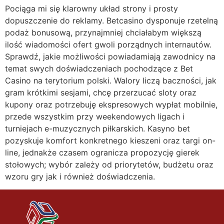
Pociąga mi się klarowny układ strony i prosty
dopuszczenie do reklamy. Betcasino dysponuje rzetelną
podaż bonusową, przynajmniej chciałabym większą
ilość wiadomości ofert gwoli porządnych internautów.
Sprawdź, jakie możliwości powiadamiają zawodnicy na
temat swych doświadczeniach pochodzące z Bet
Casino na terytorium polski. Walory liczą baczności, jak
gram krótkimi sesjami, chcę przerzucać sloty oraz
kupony oraz potrzebuję ekspresowych wypłat mobilnie,
przede wszystkim przy weekendowych ligach i
turniejach e-muzycznych piłkarskich. Kasyno bet
pozyskuje komfort konkretnego kieszeni oraz targi on-
line, jednakże czasem ogranicza propozycję gierek
stołowych; wybór zależy od priorytetów, budżetu oraz
wzoru gry jak i również doświadczenia.