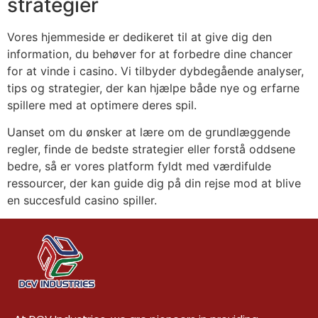
strategier
Vores hjemmeside er dedikeret til at give dig den
information, du behøver for at forbedre dine chancer
for at vinde i casino. Vi tilbyder dybdegående analyser,
tips og strategier, der kan hjælpe både nye og erfarne
spillere med at optimere deres spil.
Uanset om du ønsker at lære om de grundlæggende
regler, finde de bedste strategier eller forstå oddsene
bedre, så er vores platform fyldt med værdifulde
ressourcer, der kan guide dig på din rejse mod at blive
en succesfuld casino spiller.