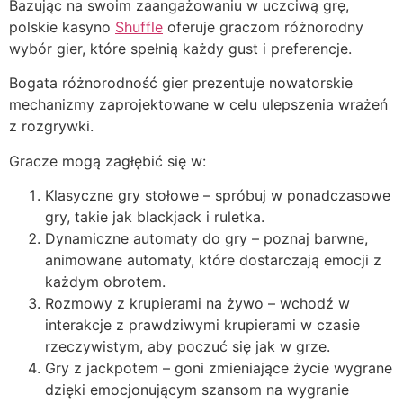
Bazując na swoim zaangażowaniu w uczciwą grę,
polskie kasyno
Shuffle
oferuje graczom różnorodny
wybór gier, które spełnią każdy gust i preferencje.
Bogata różnorodność gier prezentuje nowatorskie
mechanizmy zaprojektowane w celu ulepszenia wrażeń
z rozgrywki.
Gracze mogą zagłębić się w:
Klasyczne gry stołowe – spróbuj w ponadczasowe
gry, takie jak blackjack i ruletka.
Dynamiczne automaty do gry – poznaj barwne,
animowane automaty, które dostarczają emocji z
każdym obrotem.
Rozmowy z krupierami na żywo – wchodź w
interakcje z prawdziwymi krupierami w czasie
rzeczywistym, aby poczuć się jak w grze.
Gry z jackpotem – goni zmieniające życie wygrane
dzięki emocjonującym szansom na wygranie