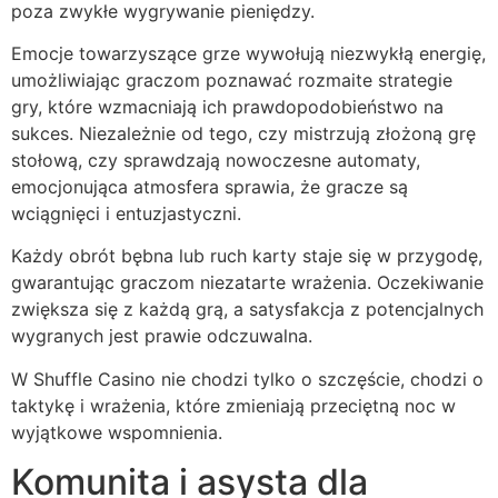
poza zwykłe wygrywanie pieniędzy.
Emocje towarzyszące grze wywołują niezwykłą energię,
umożliwiając graczom poznawać rozmaite strategie
gry, które wzmacniają ich prawdopodobieństwo na
sukces. Niezależnie od tego, czy mistrzują złożoną grę
stołową, czy sprawdzają nowoczesne automaty,
emocjonująca atmosfera sprawia, że gracze są
wciągnięci i entuzjastyczni.
Każdy obrót bębna lub ruch karty staje się w przygodę,
gwarantując graczom niezatarte wrażenia. Oczekiwanie
zwiększa się z każdą grą, a satysfakcja z potencjalnych
wygranych jest prawie odczuwalna.
W Shuffle Casino nie chodzi tylko o szczęście, chodzi o
taktykę i wrażenia, które zmieniają przeciętną noc w
wyjątkowe wspomnienia.
Komunita i asysta dla