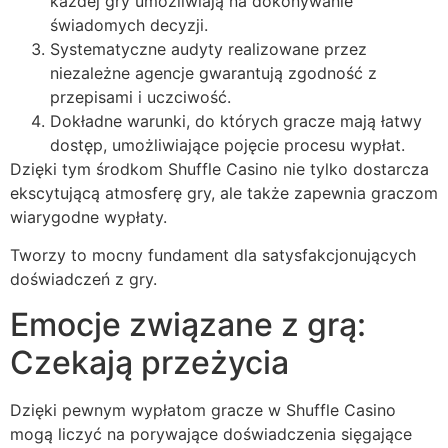
każdej gry umożliwiają na dokonywanie
świadomych decyzji.
Systematyczne audyty realizowane przez
niezależne agencje gwarantują zgodność z
przepisami i uczciwość.
Dokładne warunki, do których gracze mają łatwy
dostęp, umożliwiające pojęcie procesu wypłat.
Dzięki tym środkom Shuffle Casino nie tylko dostarcza
ekscytującą atmosferę gry, ale także zapewnia graczom
wiarygodne wypłaty.
Tworzy to mocny fundament dla satysfakcjonujących
doświadczeń z gry.
Emocje związane z grą:
Czekają przeżycia
Dzięki pewnym wypłatom gracze w Shuffle Casino
mogą liczyć na porywające doświadczenia sięgające