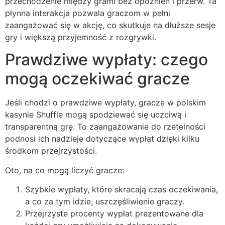
przechodzenie między grami bez opóźnień i przerw. Ta
płynna interakcja pozwala graczom w pełni
zaangażować się w akcję, co skutkuje na dłuższe sesje
gry i większą przyjemność z rozgrywki.
Prawdziwe wypłaty: czego
mogą oczekiwać gracze
Jeśli chodzi o prawdziwe wypłaty, gracze w polskim
kasynie Shuffle mogą spodziewać się uczciwą i
transparentną grę. To zaangażowanie do rzetelności
podnosi ich nadzieje dotyczące wypłat dzięki kilku
środkom przejrzystości.
Oto, na co mogą liczyć gracze:
Szybkie wypłaty, które skracają czas oczekiwania,
a co za tym idzie, uszczęśliwienie graczy.
Przejrzyste procenty wypłat prezentowane dla