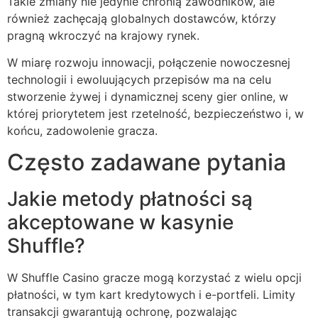
Takie zmiany nie jedynie chronią zawodników, ale
również zachęcają globalnych dostawców, którzy
pragną wkroczyć na krajowy rynek.
W miarę rozwoju innowacji, połączenie nowoczesnej
technologii i ewoluujących przepisów ma na celu
stworzenie żywej i dynamicznej sceny gier online, w
której priorytetem jest rzetelność, bezpieczeństwo i, w
końcu, zadowolenie gracza.
Często zadawane pytania
Jakie metody płatności są
akceptowane w kasynie
Shuffle?
W Shuffle Casino gracze mogą korzystać z wielu opcji
płatności, w tym kart kredytowych i e-portfeli. Limity
transakcji gwarantują ochronę, pozwalając