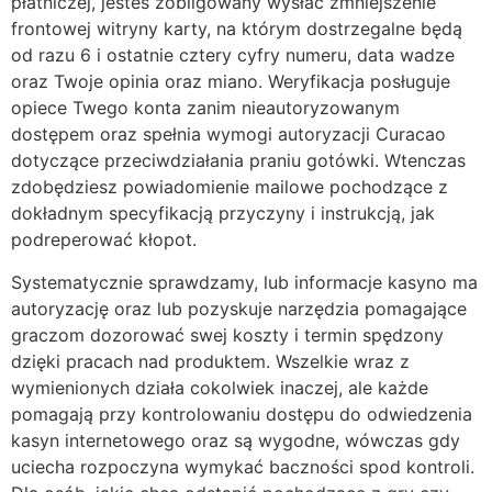
płatniczej, jesteś zobligowany wysłać zmniejszenie
frontowej witryny karty, na którym dostrzegalne będą
od razu 6 i ostatnie cztery cyfry numeru, data wadze
oraz Twoje opinia oraz miano. Weryfikacja posługuje
opiece Twego konta zanim nieautoryzowanym
dostępem oraz spełnia wymogi autoryzacji Curacao
dotyczące przeciwdziałania praniu gotówki. Wtenczas
zdobędziesz powiadomienie mailowe pochodzące z
dokładnym specyfikacją przyczyny i instrukcją, jak
podreperować kłopot.
Systematycznie sprawdzamy, lub informacje kasyno ma
autoryzację oraz lub pozyskuje narzędzia pomagające
graczom dozorować swej koszty i termin spędzony
dzięki pracach nad produktem. Wszelkie wraz z
wymienionych działa cokolwiek inaczej, ale każde
pomagają przy kontrolowaniu dostępu do odwiedzenia
kasyn internetowego oraz są wygodne, wówczas gdy
uciecha rozpoczyna wymykać baczności spod kontroli.