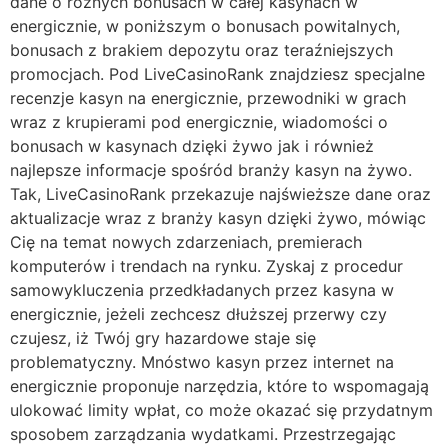
dane o różnych bonusach w całej kasynach w
energicznie, w poniższym o bonusach powitalnych,
bonusach z brakiem depozytu oraz teraźniejszych
promocjach. Pod LiveCasinoRank znajdziesz specjalne
recenzje kasyn na energicznie, przewodniki w grach
wraz z krupierami pod energicznie, wiadomości o
bonusach w kasynach dzięki żywo jak i również
najlepsze informacje spośród branży kasyn na żywo.
Tak, LiveCasinoRank przekazuje najświeższe dane oraz
aktualizacje wraz z branży kasyn dzięki żywo, mówiąc
Cię na temat nowych zdarzeniach, premierach
komputerów i trendach na rynku. Zyskaj z procedur
samowykluczenia przedkładanych przez kasyna w
energicznie, jeżeli zechcesz dłuższej przerwy czy
czujesz, iż Twój gry hazardowe staje się
problematyczny. Mnóstwo kasyn przez internet na
energicznie proponuje narzędzia, które to wspomagają
ulokować limity wpłat, co może okazać się przydatnym
sposobem zarządzania wydatkami. Przestrzegając