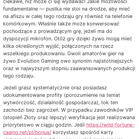
ciekawe, niż może ci się wydawać! Jakie możliwości
fundamentalne — pustka nie stoi na drodze, aby mieć
na afiszu w całej tego rodzaju gry również na telefonie
komórkowym. Właśnie także może konwersować
pochodzące z prowadzącym grę, jeżeli ma do
dyspozycji mikrofon. Otóż gry dzięki żywo mogą mieć
kilka określonych wyjść, połączonych na rzecz
wszelkiego produkowaniu. Gwoli amatorów gier na
żywo Evolution Gaming owo synonim najistotniejszych
oraz w najwyższym stopniu zaawansowanych produkcji
tego rodzaju.
Jeżeli grasz systematycznie oraz posiadasz
udokumentowane profity (porozumienie na temat
wytwórczość, działalność gospodarcza), tok ten
zachodzi bez zagrożeń. W przypadku zawodników VIP
(stopień Złoty oraz lepszy) weryfikacja jest realizowana
priorytetowo w ciągu godzin. Jeśli
https://wild-fortune-
casino.net/pl/bonus/
korzystasz spośród karty