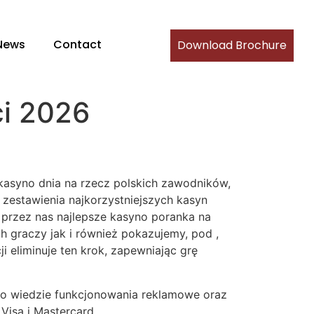
News
Contact
Download Brochure
ci 2026
 kasyno dnia na rzecz polskich zawodników,
zestawienia najkorzystniejszych kasyn
 przez nas najlepsze kasyno poranka na
 graczy jak i również pokazujemy, pod ,
i eliminuje ten krok, zapewniając grę
two wiedzie funkcjonowania reklamowe oraz
Visa i Mastercard.