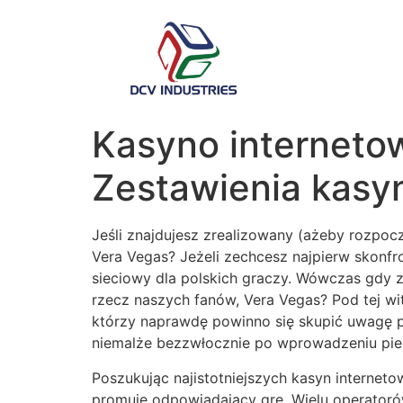
Kasyno interneto
Zestawienia kasy
Jeśli znajdujesz zrealizowany (ażeby rozpoc
Vera Vegas? Jeżeli zechcesz najpierw skonfr
sieciowy dla polskich graczy. Wówczas gdy 
rzecz naszych fanów, Vera Vegas? Pod tej wi
którzy naprawdę powinno się skupić uwagę pop
niemalże bezzwłocznie po wprowadzeniu pier
Poszukując najistotniejszych kasyn internet
promuje odpowiadający grę. Wielu operatorów