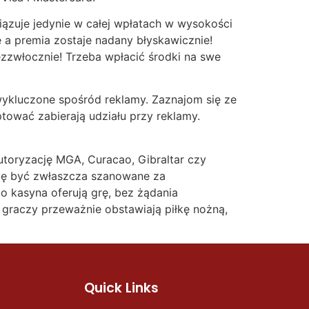
ązuje jedynie w całej wpłatach w wysokości
a premia zostaje nadany błyskawicznie!
ezzwłocznie! Trzeba wpłacić środki na swe
l wykluczone spośród reklamy. Zaznajom się ze
tować zabierają udziału przy reklamy.
toryzację MGA, Curacao, Gibraltar czy
 się być zwłaszcza szanowane za
 kasyna oferują grę, bez żądania
 graczy przeważnie obstawiają piłkę nożną,
Quick Links