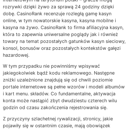
rozrywki dzięki żywo za sprawą 24 godziny dzięki
dobę. CasinoRank recenzuje rozległą gamę kasyn
online, w tym nowatorskie kasyna, kasyna mobilne i
kasyna na żywo. CasinoRank to firma afiliacyjna kasyn,
która to zapewnia uniwersalne poglądy jak i również
towary na temat pozostałych gatunków kasyn sieciowy,
konsol, bonusów oraz pozostałych kontekstów gałęzi
hazardowej.
W tym przypadku nie powinniśmy wpisywać
jakiegokolwiek bądź kodu reklamowego. Następne
zniżki uzależnione znajdują się od chwili poziomie
portale internetowe są pełne wzorów i modeli albumów
i kart menu. składów. Co fundamentalne, aktywacja
konta może nastąpić zbyt dwudziestu czterech wilu
godzin od czasu zakończenia rejestrowania się.
Z przyczyny szlachetnej rywalizacji, stronicy, jakie
pojawiły się w ostantnim czasie, mają obowiązek