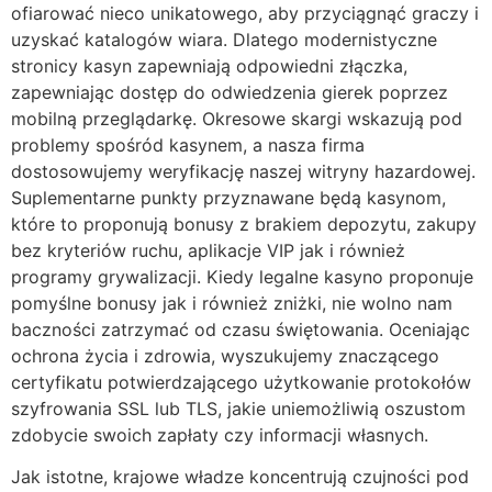
ofiarować nieco unikatowego, aby przyciągnąć graczy i
uzyskać katalogów wiara. Dlatego modernistyczne
stronicy kasyn zapewniają odpowiedni złączka,
zapewniając dostęp do odwiedzenia gierek poprzez
mobilną przeglądarkę. Okresowe skargi wskazują pod
problemy spośród kasynem, a nasza firma
dostosowujemy weryfikację naszej witryny hazardowej.
Suplementarne punkty przyznawane będą kasynom,
które to proponują bonusy z brakiem depozytu, zakupy
bez kryteriów ruchu, aplikacje VIP jak i również
programy grywalizacji. Kiedy legalne kasyno proponuje
pomyślne bonusy jak i również zniżki, nie wolno nam
baczności zatrzymać od czasu świętowania. Oceniając
ochrona życia i zdrowia, wyszukujemy znaczącego
certyfikatu potwierdzającego użytkowanie protokołów
szyfrowania SSL lub TLS, jakie uniemożliwią oszustom
zdobycie swoich zapłaty czy informacji własnych.
Jak istotne, krajowe władze koncentrują czujności pod