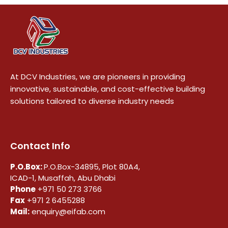
At DCV Industries, we are pioneers in providing
innovative, sustainable, and cost-effective building
solutions tailored to diverse industry needs
Contact Info
P.O.Box:
P.O.Box-34895, Plot 80A4,
ICAD-1, Musaffah, Abu Dhabi
Phone
+971 50 273 3766
Fax
+971 2 6455288
Mail:
enquiry@eifab.com