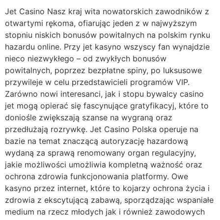
Jet Casino Nasz kraj wita nowatorskich zawodników z
otwartymi rękoma, ofiarując jeden z w najwyższym
stopniu niskich bonusów powitalnych na polskim rynku
hazardu online. Przy jet kasyno wszyscy fan wynajdzie
nieco niezwykłego – od zwykłych bonusów
powitalnych, poprzez bezpłatne spiny, po luksusowe
przywileje w celu przedstawicieli programów VIP.
Zarówno nowi interesanci, jak i stopu bywalcy casino
jet mogą opierać się fascynujące gratyfikacyj, które to
doniośle zwiększają szanse na wygraną oraz
przedłużają rozrywkę. Jet Casino Polska operuje na
bazie na temat znaczącą autoryzację hazardową
wydaną za sprawą renomowany organ regulacyjny,
jakie możliwości umożliwia kompletną ważność oraz
ochrona zdrowia funkcjonowania platformy. Owe
kasyno przez internet, które to kojarzy ochrona życia i
zdrowia z ekscytującą zabawą, sporządzając wspaniałe
medium na rzecz młodych jak i również zawodowych