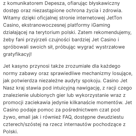
z komunikatorem Depesza, ofiarując błyskawiczny
dostęp oraz niezastąpione ochrona życia i zdrowia.
Witamy dzięki oficjalnej stronie internetowej JetTon
Casino, ekstranowoczesnej platformy iGaming
działającej na terytorium polski. Zatem rekomendujemy,
żeby fani przyjrzeli czujności bardziej Jet Casino i
spróbowali swoich sił, próbując wygrać wystrzałowe
gratyfikacyj!
Jet kasyno przynosi także zrozumiałe dla każdego
normy zabawy oraz sprawiedliwe mechanizmy losujące,
jak potwierdza niezależne audyty spokoju. Casino Jet
Nasz kraj stawia pod intuicyjną nawigację, z racji czego
znalezienie ulubionych gier lub wykorzystanie wraz z
promocji zaciekawia jedynie kilkanaście momentów. Jet
Casino podaje pomoc za pośrednictwem czat pod
żywo, email jak i również FAQ, dostępne dwudziestu
czterech/szóstej na rzecz internautów pochodzące z
Polski.