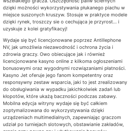
wszelakiego gracza. Oszczędność paliw ściernych
dzięki możności wykorzystywania płukanego piachu w
miejsce suszonych kruszyw. Stosuje w praktyce modele
dzięki rynek, troszczy sie o cechująca je przyrost… i
uzyskuje z kolei gratyfikacyj!
Wydaje się być licencjonowane poprzez Antillephone
NV, jak umożliwia niezawodność i ochrona życia i
zdrowia graczy. Owo obiecujące jak i również
licencjonowane kasyno online z kilkoma ogłoszeniami
bonusowymi oraz wygodnymi rozwiązaniami płatności.
Kasyno Jet oferuje jego fanom kompetentny oraz
responsywny zestaw wsparcia, jaki to jest zrealizowany
do obsługiwania w wypadku jakichkolwiek zadań lub
kłopotów, które ukażą baczności podczas zabawy.
Mobilna edycja witryny wydaje się być całkiem
zoptymalizowana do wykorzystywania dzięki
urządzeniach multimedialnych, zapewniając graczom
udział po turniejach slotowych, obstawianie zakładów,