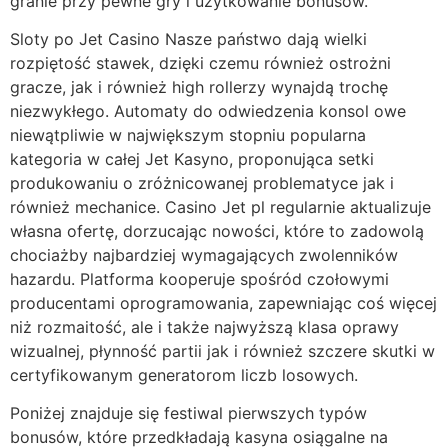
granie przy pewne gry i użytkowanie bonusów.
Sloty po Jet Casino Nasze państwo dają wielki
rozpiętość stawek, dzięki czemu również ostrożni
gracze, jak i również high rollerzy wynajdą trochę
niezwykłego. Automaty do odwiedzenia konsol owe
niewątpliwie w największym stopniu popularna
kategoria w całej Jet Kasyno, proponująca setki
produkowaniu o zróżnicowanej problematyce jak i
również mechanice. Casino Jet pl regularnie aktualizuje
własna ofertę, dorzucając nowości, które to zadowolą
chociażby najbardziej wymagających zwolenników
hazardu. Platforma kooperuje spośród czołowymi
producentami oprogramowania, zapewniając coś więcej
niż rozmaitość, ale i także najwyższą klasa oprawy
wizualnej, płynność partii jak i również szczere skutki w
certyfikowanym generatorom liczb losowych.
Poniżej znajduje się festiwal pierwszych typów
bonusów, które przedkładają kasyna osiągalne na