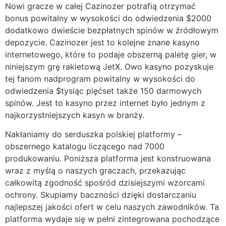
Nowi gracze w całej Cazinozer potrafią otrzymać
bonus powitalny w wysokości do odwiedzenia $2000
dodatkowo dwieście bezpłatnych spinów w źródłowym
depozycie. Cazinozer jest to kolejne znane kasyno
internetowego, które to podaje obszerną paletę gier, w
niniejszym grę rakietową JetX. Owo kasyno pozyskuje
tej fanom nadprogram powitalny w wysokości do
odwiedzenia $tysiąc pięćset także 150 darmowych
spinów. Jest to kasyno przez internet było jednym z
najkorzystniejszych kasyn w branży.
Nakłaniamy do serduszka polskiej platformy –
obszernego katalogu liczącego nad 7000
produkowaniu. Poniższa platforma jest konstruowana
wraz z myślą o naszych graczach, przekazując
całkowitą zgodność spośród dzisiejszymi wzorcami
ochrony. Skupiamy baczności dzięki dostarczaniu
najlepszej jakości ofert w celu naszych zawodników. Ta
platforma wydaje się w pełni zintegrowana pochodzące