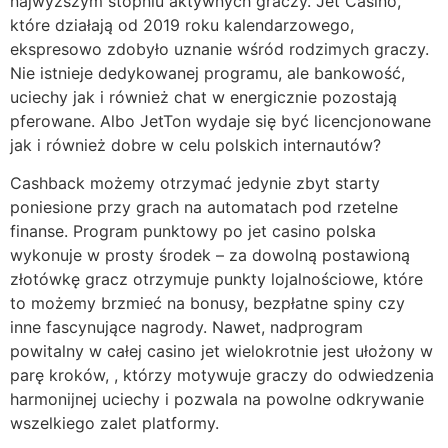
najwyższym stopniu aktywnych graczy. Jet Casino,
które działają od 2019 roku kalendarzowego,
ekspresowo zdobyło uznanie wśród rodzimych graczy.
Nie istnieje dedykowanej programu, ale bankowość,
uciechy jak i również chat w energicznie pozostają
pferowane. Albo JetTon wydaje się być licencjonowane
jak i również dobre w celu polskich internautów?
Cashback możemy otrzymać jedynie zbyt starty
poniesione przy grach na automatach pod rzetelne
finanse. Program punktowy po jet casino polska
wykonuje w prosty środek – za dowolną postawioną
złotówkę gracz otrzymuje punkty lojalnościowe, które
to możemy brzmieć na bonusy, bezpłatne spiny czy
inne fascynujące nagrody. Nawet, nadprogram
powitalny w całej casino jet wielokrotnie jest ułożony w
parę kroków, , którzy motywuje graczy do odwiedzenia
harmonijnej uciechy i pozwala na powolne odkrywanie
wszelkiego zalet platformy.