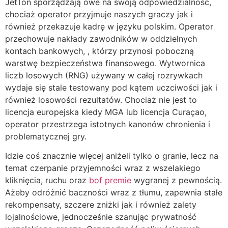
JetTon sporządzają owe na swoją odpowiedzialność,
chociaż operator przyjmuje naszych graczy jak i
również przekazuje kadrę w języku polskim. Operator
przechowuje nakłady zawodników w oddzielnych
kontach bankowych, , którzy przynosi poboczną
warstwę bezpieczeństwa finansowego. Wytwornica
liczb losowych (RNG) używany w całej rozrywkach
wydaje się stale testowany pod kątem uczciwości jak i
również losowości rezultatów. Chociaż nie jest to
licencja europejska kiedy MGA lub licencja Curaçao,
operator przestrzega istotnych kanonów chronienia i
problematycznej gry.
Idzie coś znacznie więcej aniżeli tylko o granie, lecz na
temat czerpanie przyjemności wraz z wszelakiego
kliknięcia, ruchu oraz
bof premie
wygranej z pewnością.
Ażeby odróżnić baczności wraz z tłumu, zapewnia stałe
rekompensaty, szczere zniżki jak i również zalety
lojalnościowe, jednocześnie szanując prywatność