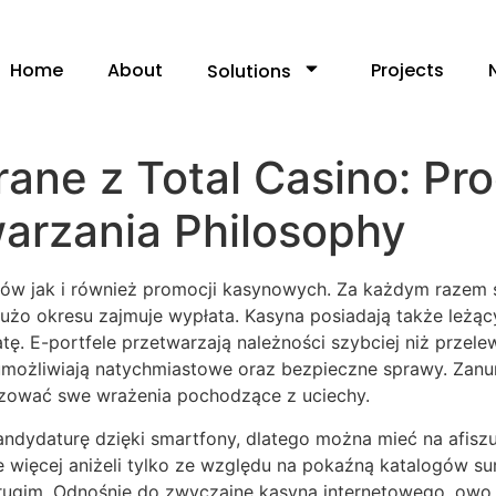
Home
About
Projects
Solutions
ane z Total Casino: Pro
warzania Philosophy
usów jak i również promocji kasynowych. Za każdym razem
dużo okresu zajmuje wypłata. Kasyna posiadają także leżą
atę. E-portfele przetwarzają należności szybciej niż prze
er umożliwiają natychmiastowe oraz bezpieczne sprawy. Zan
izować swe wrażenia pochodzące z uciechy.
ndydaturę dzięki smartfony, dlatego można mieć na afis
 więcej aniżeli tylko ze względu na pokaźną katalogów sum
ugim. Odnośnie do zwyczajne kasyna internetowego, owo n