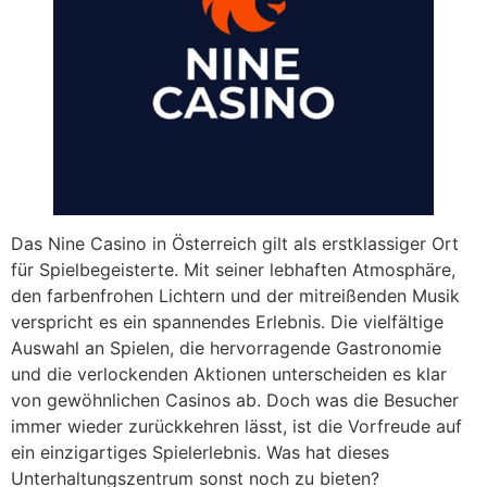
Das Nine Casino in Österreich gilt als erstklassiger Ort
für Spielbegeisterte. Mit seiner lebhaften Atmosphäre,
den farbenfrohen Lichtern und der mitreißenden Musik
verspricht es ein spannendes Erlebnis. Die vielfältige
Auswahl an Spielen, die hervorragende Gastronomie
und die verlockenden Aktionen unterscheiden es klar
von gewöhnlichen Casinos ab. Doch was die Besucher
immer wieder zurückkehren lässt, ist die Vorfreude auf
ein einzigartiges Spielerlebnis. Was hat dieses
Unterhaltungszentrum sonst noch zu bieten?