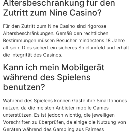
Altersbeschränkung für den
Zutritt zum Nine Casino?
Für den Zutritt zum Nine Casino sind rigorose
Altersbeschränkungen. Gemäß den rechtlichen
Bestimmungen müssen Besucher mindestens 18 Jahre
alt sein. Dies sichert ein sicheres Spielumfeld und erhält
die Integrität des Casinos.
Kann ich mein Mobilgerät
während des Spielens
benutzen?
Während des Spielens können Gäste ihre Smartphones
nutzen, da die meisten Anbieter mobile Games
unterstützen. Es ist jedoch wichtig, die jeweiligen
Vorschriften zu überprüfen, da einige die Nutzung von
Geräten während des Gambling aus Fairness