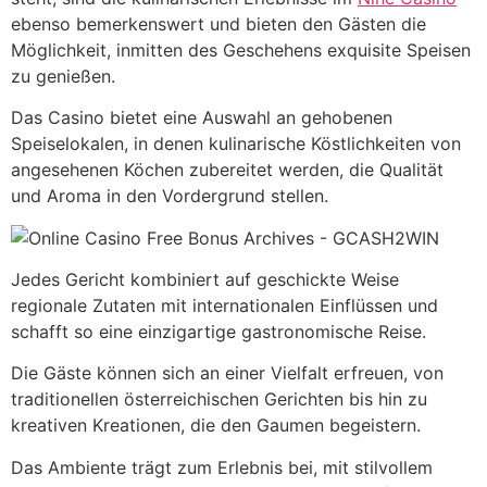
ebenso bemerkenswert und bieten den Gästen die
Möglichkeit, inmitten des Geschehens exquisite Speisen
zu genießen.
Das Casino bietet eine Auswahl an gehobenen
Speiselokalen, in denen kulinarische Köstlichkeiten von
angesehenen Köchen zubereitet werden, die Qualität
und Aroma in den Vordergrund stellen.
Jedes Gericht kombiniert auf geschickte Weise
regionale Zutaten mit internationalen Einflüssen und
schafft so eine einzigartige gastronomische Reise.
Die Gäste können sich an einer Vielfalt erfreuen, von
traditionellen österreichischen Gerichten bis hin zu
kreativen Kreationen, die den Gaumen begeistern.
Das Ambiente trägt zum Erlebnis bei, mit stilvollem