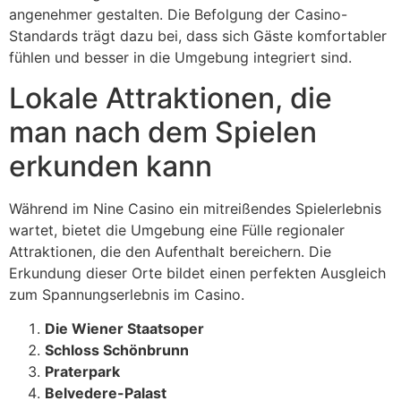
angenehmer gestalten. Die Befolgung der Casino-
Standards trägt dazu bei, dass sich Gäste komfortabler
fühlen und besser in die Umgebung integriert sind.
Lokale Attraktionen, die
man nach dem Spielen
erkunden kann
Während im Nine Casino ein mitreißendes Spielerlebnis
wartet, bietet die Umgebung eine Fülle regionaler
Attraktionen, die den Aufenthalt bereichern. Die
Erkundung dieser Orte bildet einen perfekten Ausgleich
zum Spannungserlebnis im Casino.
Die Wiener Staatsoper
Schloss Schönbrunn
Praterpark
Belvedere-Palast