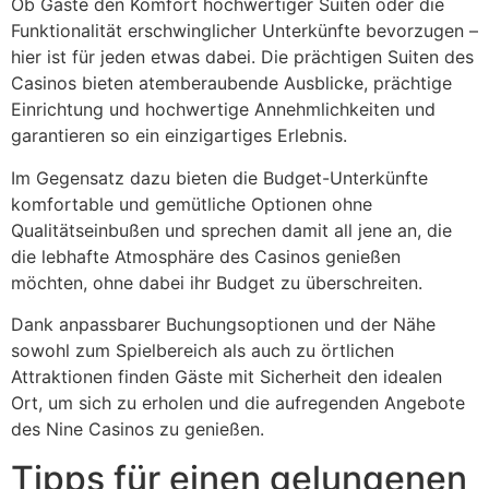
Ob Gäste den Komfort hochwertiger Suiten oder die
Funktionalität erschwinglicher Unterkünfte bevorzugen –
hier ist für jeden etwas dabei. Die prächtigen Suiten des
Casinos bieten atemberaubende Ausblicke, prächtige
Einrichtung und hochwertige Annehmlichkeiten und
garantieren so ein einzigartiges Erlebnis.
Im Gegensatz dazu bieten die Budget-Unterkünfte
komfortable und gemütliche Optionen ohne
Qualitätseinbußen und sprechen damit all jene an, die
die lebhafte Atmosphäre des Casinos genießen
möchten, ohne dabei ihr Budget zu überschreiten.
Dank anpassbarer Buchungsoptionen und der Nähe
sowohl zum Spielbereich als auch zu örtlichen
Attraktionen finden Gäste mit Sicherheit den idealen
Ort, um sich zu erholen und die aufregenden Angebote
des Nine Casinos zu genießen.
Tipps für einen gelungenen