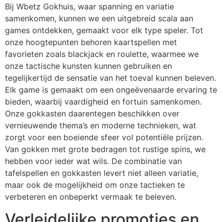
Bij Wbetz Gokhuis, waar spanning en variatie
samenkomen, kunnen we een uitgebreid scala aan
games ontdekken, gemaakt voor elk type speler. Tot
onze hoogtepunten behoren kaartspellen met
favorieten zoals blackjack en roulette, waarmee we
onze tactische kunsten kunnen gebruiken en
tegelijkertijd de sensatie van het toeval kunnen beleven.
Elk game is gemaakt om een ongeëvenaarde ervaring te
bieden, waarbij vaardigheid en fortuin samenkomen.
Onze gokkasten daarentegen beschikken over
vernieuwende thema’s en moderne technieken, wat
zorgt voor een boeiende sfeer vol potentiële prijzen.
Van gokken met grote bedragen tot rustige spins, we
hebben voor ieder wat wils. De combinatie van
tafelspellen en gokkasten levert niet alleen variatie,
maar ook de mogelijkheid om onze tactieken te
verbeteren en onbeperkt vermaak te beleven.
Verleidelijke promoties en