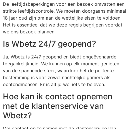
De leeftijdsbeperkingen voor een bezoek omvatten een
strikte leeftijdscontrole. We moeten doorgaans minimaal
18 jaar oud zijn om aan de wettelijke eisen te voldoen.
Het is essentieel dat we deze regels begrijpen voordat
we ons bezoek plannen.
Is Wbetz 24/7 geopend?
Ja, Wbetz is 24/7 geopend en biedt ongeëvenaarde
toegankelijkheid. We kunnen op elk moment genieten
van de spannende sfeer, waardoor het de perfecte
bestemming is voor zowel nachtelijke gamers als
ochtendmensen. Er is altijd wel iets te beleven.
Hoe kan ik contact opnemen
met de klantenservice van
Wbetz?
Om contact op te nemen met de klantenservice van