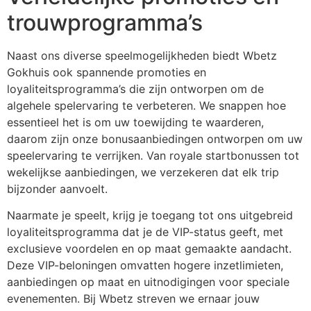
trouwprogramma’s
Naast ons diverse speelmogelijkheden biedt Wbetz
Gokhuis ook spannende promoties en
loyaliteitsprogramma’s die zijn ontworpen om de
algehele spelervaring te verbeteren. We snappen hoe
essentieel het is om uw toewijding te waarderen,
daarom zijn onze bonusaanbiedingen ontworpen om uw
speelervaring te verrijken. Van royale startbonussen tot
wekelijkse aanbiedingen, we verzekeren dat elk trip
bijzonder aanvoelt.
Naarmate je speelt, krijg je toegang tot ons uitgebreid
loyaliteitsprogramma dat je de VIP-status geeft, met
exclusieve voordelen en op maat gemaakte aandacht.
Deze VIP-beloningen omvatten hogere inzetlimieten,
aanbiedingen op maat en uitnodigingen voor speciale
evenementen. Bij Wbetz streven we ernaar jouw