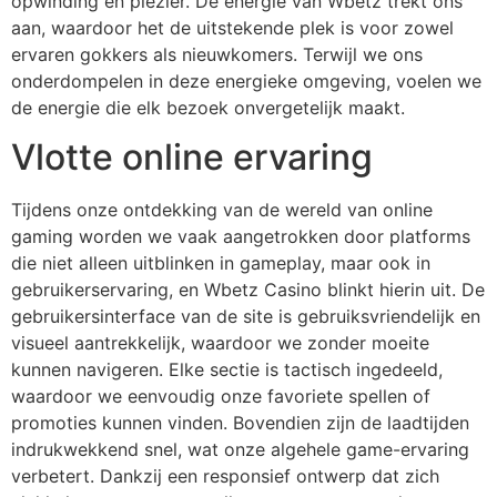
opwinding en plezier. De energie van Wbetz trekt ons
aan, waardoor het de uitstekende plek is voor zowel
ervaren gokkers als nieuwkomers. Terwijl we ons
onderdompelen in deze energieke omgeving, voelen we
de energie die elk bezoek onvergetelijk maakt.
Vlotte online ervaring
Tijdens onze ontdekking van de wereld van online
gaming worden we vaak aangetrokken door platforms
die niet alleen uitblinken in gameplay, maar ook in
gebruikerservaring, en Wbetz Casino blinkt hierin uit. De
gebruikersinterface van de site is gebruiksvriendelijk en
visueel aantrekkelijk, waardoor we zonder moeite
kunnen navigeren. Elke sectie is tactisch ingedeeld,
waardoor we eenvoudig onze favoriete spellen of
promoties kunnen vinden. Bovendien zijn de laadtijden
indrukwekkend snel, wat onze algehele game-ervaring
verbetert. Dankzij een responsief ontwerp dat zich