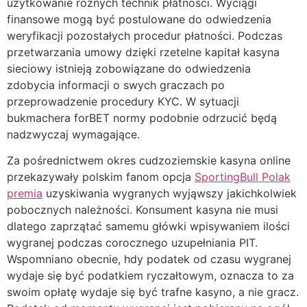
użytkowanie różnych technik płatności. Wyciągi
finansowe mogą być postulowane do odwiedzenia
weryfikacji pozostałych procedur płatności. Podczas
przetwarzania umowy dzięki rzetelne kapitał kasyna
sieciowy istnieją zobowiązane do odwiedzenia
zdobycia informacji o swych graczach po
przeprowadzenie procedury KYC. W sytuacji
bukmachera forBET normy podobnie odrzucić będą
nadzwyczaj wymagające.
Za pośrednictwem okres cudzoziemskie kasyna online
przekazywały polskim fanom opcja
SportingBull Polak
premia
uzyskiwania wygranych wyjąwszy jakichkolwiek
pobocznych należności. Konsument kasyna nie musi
dlatego zaprzątać samemu główki wpisywaniem ilości
wygranej podczas corocznego uzupełniania PIT.
Wspomniano obecnie, hdy podatek od czasu wygranej
wydaje się być podatkiem ryczałtowym, oznacza to za
swoim opłatę wydaje się być trafne kasyno, a nie gracz.