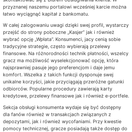
przyznanej naszemu portalowi wcześniej karcie można
łatwo wyciągnąć kapitał z bankomatu.
W całej zalogowaniu uwagi dzięki swej profil, wystarczy
przejść do strony poboczne „Kasjer” jak i również
wybrać opcję „Wpłata”. Konsumenci, jacy cenią sobie
tradycyjne strategie, często wybierają przelewy
finansowe. Na różnorodności technik płatności, wszelcy
gracz ma możliwość wyselekcjonować opcję, która
najsprawniej pasuje jego preferencjom i daje jemu
komfort. Wszelka z takich funkcji dysponuje swej
unikalne korzyści, jakie przyciągają przeróżne gatunki
odbiorców. Popularne procedury zawierają karty
kredytowe, przelewy finansowe jak i również e-portfele.
Sekcja obsługi konsumenta wydaje się być dostępny
dla fanów również w transakcjach związanych z
depozytami, jak i również wycofaniami. Przy kwestie
pomocy technicznej, gracze posiadają także dostęp do