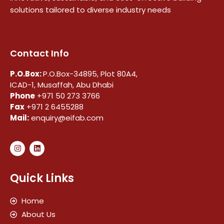
solutions tailored to diverse industry needs
Contact Info
P.O.Box:
P.O.Box-34895, Plot 80A4,
ICAD-1, Musaffah, Abu Dhabi
Phone
+971 50 273 3766
Fax
+971 2 6455288
Mail:
enquiry@eifab.com
Quick Links
Home
About Us