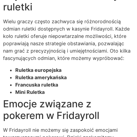
ruletki
Wielu graczy często zachwyca się różnorodnością
odmian ruletki dostępnych w kasynie Fridayroll. Każde
koło ruletki oferuje niepowtarzalne możliwości, które
poprawiają nasze strategie obstawiania, pozwalając
nam grać z precyzyjnością i umiejętnościami. Oto kilka
fascynujących odmian, które możemy wypróbować:
Ruletka europejska
Ruletka amerykańska
Francuska ruletka
Mini Ruletka
Emocje związane z
pokerem w Fridayroll
W Fridayroll nie możemy się zaspokoić emocjami