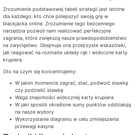
Zrozumienie podstawowej tabeli strategii jest istotne
dla każdego, kto chce polepszyć swoją grę w
blackjacka online. Zrozumienie tego bezcennego
narzędzia pozwoli nam realizować perfekcyjne
zagrania, które zwiększą nasze prawdopodobieństwo
na zwycięstwo. Obejmuje ona przejrzyste wskazówki,
jak reagować na rozmaite układy rąk i widoczne karty
krupiera.
Oto na czym się koncentrujemy:
W jakim momencie zagrać, stać, podwoić stawkę
czy podzielić stawkę
Waga znajomości widocznej karty krupiera
W jaki sposób określone sumy punktów oddziałują
na nasze wybory
Wykorzystanie diagramu w celu zmniejszenia
przewagi kasyna