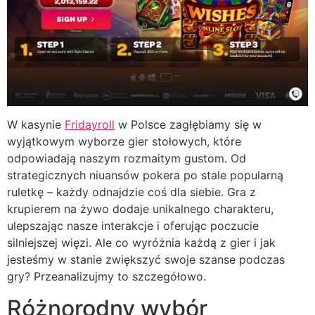
W kasynie
Fridayroll
w Polsce zagłębiamy się w
wyjątkowym wyborze gier stołowych, które
odpowiadają naszym rozmaitym gustom. Od
strategicznych niuansów pokera po stale popularną
ruletkę – każdy odnajdzie coś dla siebie. Gra z
krupierem na żywo dodaje unikalnego charakteru,
ulepszając nasze interakcje i oferując poczucie
silniejszej więzi. Ale co wyróżnia każdą z gier i jak
jesteśmy w stanie zwiększyć swoje szanse podczas
gry? Przeanalizujmy to szczegółowo.
Różnorodny wybór