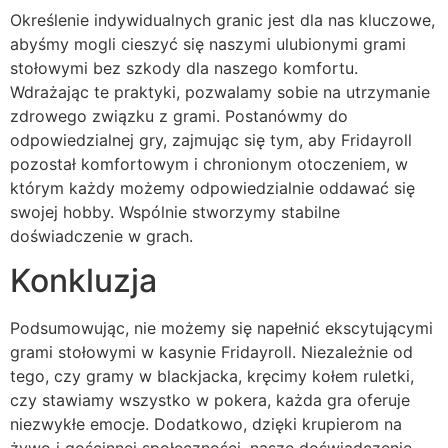
Określenie indywidualnych granic jest dla nas kluczowe,
abyśmy mogli cieszyć się naszymi ulubionymi grami
stołowymi bez szkody dla naszego komfortu.
Wdrażając te praktyki, pozwalamy sobie na utrzymanie
zdrowego związku z grami. Postanówmy do
odpowiedzialnej gry, zajmując się tym, aby Fridayroll
pozostał komfortowym i chronionym otoczeniem, w
którym każdy możemy odpowiedzialnie oddawać się
swojej hobby. Wspólnie stworzymy stabilne
doświadczenie w grach.
Konkluzja
Podsumowując, nie możemy się napełnić ekscytującymi
grami stołowymi w kasynie Fridayroll. Niezależnie od
tego, czy gramy w blackjacka, kręcimy kołem ruletki,
czy stawiamy wszystko w pokera, każda gra oferuje
niezwykłe emocje. Dodatkowo, dzięki krupierom na