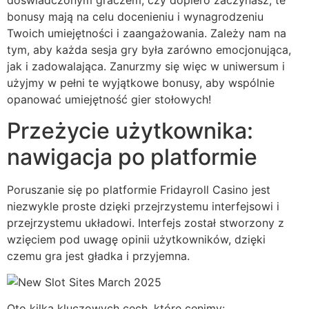
doświadczonym graczem, czy dopiero zaczynasz, te
bonusy mają na celu docenieniu i wynagrodzeniu
Twoich umiejętności i zaangażowania. Zależy nam na
tym, aby każda sesja gry była zarówno emocjonująca,
jak i zadowalająca. Zanurzmy się więc w uniwersum i
użyjmy w pełni te wyjątkowe bonusy, aby wspólnie
opanować umiejętność gier stołowych!
Przeżycie użytkownika:
nawigacja po platformie
Poruszanie się po platformie Fridayroll Casino jest
niezwykle proste dzięki przejrzystemu interfejsowi i
przejrzystemu układowi. Interfejs został stworzony z
wzięciem pod uwagę opinii użytkowników, dzięki
czemu gra jest gładka i przyjemna.
Oto kilka kluczowych cech, które cenimy: