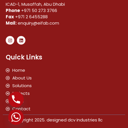
ICAD-1, Musaffah, Abu Dhabi
Phone
+971 50 273 3766
Fax
+971 2 6455288
Mail:
enquiry@eifab.com
Quick Links
Home
About Us
Solutions
Projects
News
Contact
© copyright 2025. designed dcv industries llc​