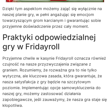
Dzięki tym aspektom możemy zająć się wyłącznie na
naszej planie gry, w pełni angażując się emocjom
towarzyszącym grom karcianym i gwarantując sobie
przyjemne doświadczenie przez cały moment.
Praktyki odpowiedzialnej
gry w Fridayroll
Przyjemne chwile w kasynie Fridayroll oznacza również
czujność na nasze przyzwyczajenia związane z
graniem. Rozumiemy, że rozważna gra to nie tylko
wytyczna, ale kluczowa zasada, która gwarantuje, że
nasza satysfakcja z gry będzie na szczytowym
poziomie. Implementując opcje samowykluczenia do
naszej gry, możemy zastosować działania
zapobiegawcze, jeśli zauważymy, że nasza gra staje się
kłopotliwa.