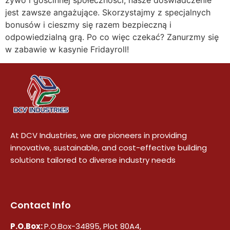
żywo i gościnnej społeczności, nasze doświadczenie
jest zawsze angażujące. Skorzystajmy z specjalnych
bonusów i cieszmy się razem bezpieczną i
odpowiedzialną grą. Po co więc czekać? Zanurzmy się
w zabawie w kasynie Fridayroll!
At DCV Industries, we are pioneers in providing
innovative, sustainable, and cost-effective building
solutions tailored to diverse industry needs
Contact Info
P.O.Box:
P.O.Box-34895, Plot 80A4,