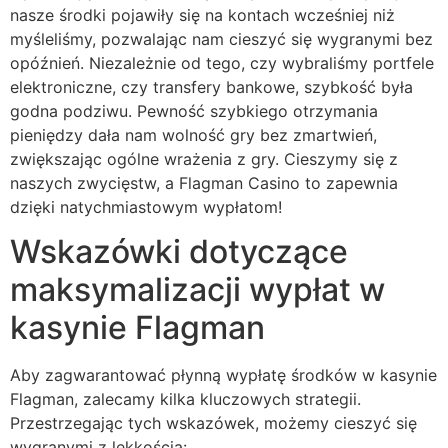
nasze środki pojawiły się na kontach wcześniej niż
myśleliśmy, pozwalając nam cieszyć się wygranymi bez
opóźnień. Niezależnie od tego, czy wybraliśmy portfele
elektroniczne, czy transfery bankowe, szybkość była
godna podziwu. Pewność szybkiego otrzymania
pieniędzy dała nam wolność gry bez zmartwień,
zwiększając ogólne wrażenia z gry. Cieszymy się z
naszych zwycięstw, a Flagman Casino to zapewnia
dzięki natychmiastowym wypłatom!
Wskazówki dotyczące
maksymalizacji wypłat w
kasynie Flagman
Aby zagwarantować płynną wypłatę środków w kasynie
Flagman, zalecamy kilka kluczowych strategii.
Przestrzegając tych wskazówek, możemy cieszyć się
wygranymi z lekkością: