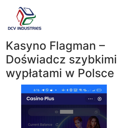
Kasyno Flagman –
Doświadcz szybkimi
wypłatami w Polsce