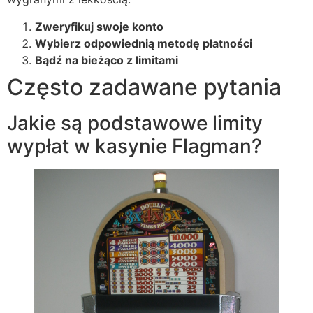
Zweryfikuj swoje konto
Wybierz odpowiednią metodę płatności
Bądź na bieżąco z limitami
Często zadawane pytania
Jakie są podstawowe limity
wypłat w kasynie Flagman?