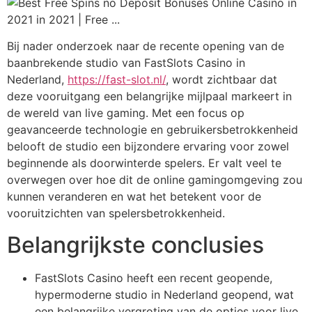
Bij nader onderzoek naar de recente opening van de
baanbrekende studio van FastSlots Casino in
Nederland,
https://fast-slot.nl/
, wordt zichtbaar dat
deze vooruitgang een belangrijke mijlpaal markeert in
de wereld van live gaming. Met een focus op
geavanceerde technologie en gebruikersbetrokkenheid
belooft de studio een bijzondere ervaring voor zowel
beginnende als doorwinterde spelers. Er valt veel te
overwegen over hoe dit de online gamingomgeving zou
kunnen veranderen en wat het betekent voor de
vooruitzichten van spelersbetrokkenheid.
Belangrijkste conclusies
FastSlots Casino heeft een recent geopende,
hypermoderne studio in Nederland geopend, wat
een belangrijke vergroting van de opties voor live