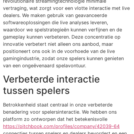
revolutionaire streamingtechnologie minimale
vertraging, wat zorgt voor een vlotte interactie met live
dealers. We maken gebruik van geavanceerde
softwareoplossingen die live analyses leveren,
waardoor we spelstrategieën kunnen verfijnen en de
gameplay kunnen verbeteren. Deze concentratie op
innovatie verbetert niet alleen ons aanbod, maar
positioneert ons ook in de voorhoede van de live
gamingindustrie, zodat onze spelers kunnen genieten
van een ongeëvenaard spelavontuur.
Verbeterde interactie
tussen spelers
Betrokkenheid staat centraal in onze verbeterde
benadering voor spelersinteractie. We hebben ons
platform zo ontworpen dat het betekenisvolle
https://pitchbook.com/profiles/company/42039-64
connecties tussen spelers en dealers bevordert en een