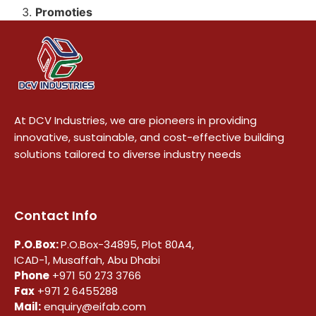
Promoties
At DCV Industries, we are pioneers in providing
innovative, sustainable, and cost-effective building
solutions tailored to diverse industry needs
Contact Info
P.O.Box:
P.O.Box-34895, Plot 80A4,
ICAD-1, Musaffah, Abu Dhabi
Phone
+971 50 273 3766
Fax
+971 2 6455288
Mail:
enquiry@eifab.com