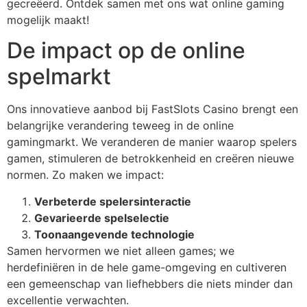
gecreëerd. Ontdek samen met ons wat online gaming
mogelijk maakt!
De impact op de online
spelmarkt
Ons innovatieve aanbod bij FastSlots Casino brengt een
belangrijke verandering teweeg in de online
gamingmarkt. We veranderen de manier waarop spelers
gamen, stimuleren de betrokkenheid en creëren nieuwe
normen. Zo maken we impact:
Verbeterde spelersinteractie
Gevarieerde spelselectie
Toonaangevende technologie
Samen hervormen we niet alleen games; we
herdefiniëren in de hele game-omgeving en cultiveren
een gemeenschap van liefhebbers die niets minder dan
excellentie verwachten.