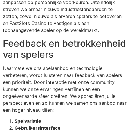
aanpassen op persoonlijke voorkeuren. Uiteindelijk
streven we ernaar nieuwe industriestandaarden te
zetten, zowel nieuwe als ervaren spelers te betoveren
en FastSlots Casino te vestigen als een
toonaangevende speler op de wereldmarkt.
Feedback en betrokkenheid
van spelers
Naarmate we ons spelaanbod en technologie
verbeteren, wordt luisteren naar feedback van spelers
een prioriteit. Door interactie met onze community
kunnen we onze ervaringen verfijnen en een
ongeëvenaarde sfeer creëren. We appreciëren jullie
perspectieven en zo kunnen we samen ons aanbod naar
een hoger niveau tillen:
Spelvariatie
Gebruikersinterface