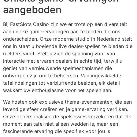
aangeboden
Bij FastSlots Casino zijn we er trots op een diversiteit
aan unieke game-ervaringen aan te bieden die ons
onderscheiden. Onze moderne studio in Nederland stelt
ons in staat u boeiende live dealer-spellen te bieden die
u elders vindt. Stelt u zich de spanning voor van
interactie met ervaren dealers in echte tijd, terwijl u
geniet van vernieuwende spelmechanismen die
ontworpen zijn om te beheersen. Van ingewikkelde
tafelindelingen tot verbluffende beelden, elk detail
wakkert uw enthousiasme voor het spelen aan.
We hosten ook exclusieve thema-evenementen, die een
levendige sfeer creëren en je game-ervaring verrijken.
Onze gepersonaliseerde spelsessies verzekeren dat elk
moment aan tafel niet alleen wedden is, maar een
fascinerende ervaring die specifiek voor jou is